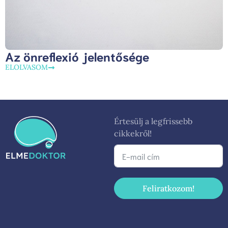
Az önreflexió jelentősége
ELOLVASOM
Értesülj a legfrissebb
cikkekről!
Feliratkozom!