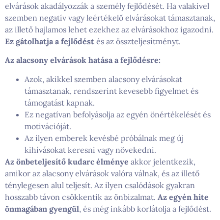
elvárások akadályozzák a személy fejlődését. Ha valakivel
szemben negatív vagy leértékelő elvárásokat támasztanak,
az illető hajlamos lehet ezekhez az elvárásokhoz igazodni.
Ez gátolhatja a fejlődést
és az összteljesítményt.
Az alacsony elvárások hatása a fejlődésre:
Azok, akikkel szemben alacsony elvárásokat
támasztanak, rendszerint kevesebb figyelmet és
támogatást kapnak.
Ez negatívan befolyásolja az egyén önértékelését és
motivációját.
Az ilyen emberek kevésbé próbálnak meg új
kihívásokat keresni vagy növekedni.
Az önbeteljesítő kudarc élménye
akkor jelentkezik,
amikor az alacsony elvárások valóra válnak, és az illető
ténylegesen alul teljesít. Az ilyen csalódások gyakran
hosszabb távon csökkentik az önbizalmat.
Az egyén hite
önmagában gyengül
, és még inkább korlátolja a fejlődést.