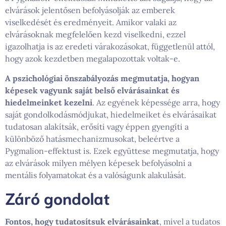
elvárások jelentősen befolyásolják az emberek
viselkedését és eredményeit. Amikor valaki az
elvárásoknak megfelelően kezd viselkedni, ezzel
igazolhatja is az eredeti várakozásokat, függetlenül attól,
hogy azok kezdetben megalapozottak voltak-e.
A pszichológiai önszabályozás megmutatja, hogyan
képesek vagyunk saját belső elvárásainkat és
hiedelmeinket kezelni
. Az egyének képessége arra, hogy
saját gondolkodásmódjukat, hiedelmeiket és elvárásaikat
tudatosan alakítsák, erősíti vagy éppen gyengíti a
különböző hatásmechanizmusokat, beleértve a
Pygmalion-effektust is. Ezek együttese megmutatja, hogy
az elvárások milyen mélyen képesek befolyásolni a
mentális folyamatokat és a valóságunk alakulását.
Záró gondolat
Fontos, hogy tudatosítsuk elvárásainkat
, mivel a tudatos