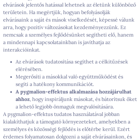
elvárások jelentős hatással lehetnek az életünk különböző
területein. Ha megértjük, hogyan befolyásolják
elvárásaink a saját és mások viselkedését, képessé válunk
arra, hogy pozitív változásokat kezdeményezzünk. Ez
nemcsak a személyes fejlődésünket segítheti elő, hanem
a mindennapi kapcsolatainkban is javíthatja az
interakcióinkat.
Az elvárások tudatosítása segíthet a célkitűzések
elérésében.
Megerősíti a másokkal való együttműködést és
segíti a hatékony kommunikációt.
A pygmalion-effektus alkalmazása hozzájárulhat
ahhoz
, hogy inspiráljunk másokat, és bátorítsuk őket
a lehető legjobb önmaguk megvalósítására.
A pygmalion-effektus tudatos használatával jobban
kialakíthatjuk a támogató környezeteket, amelyekben a
személyes és közösségi fejlődés is előtérbe kerül. Ezért
érdemes folyamatosan dolgozni a saját elvárásainkon, és