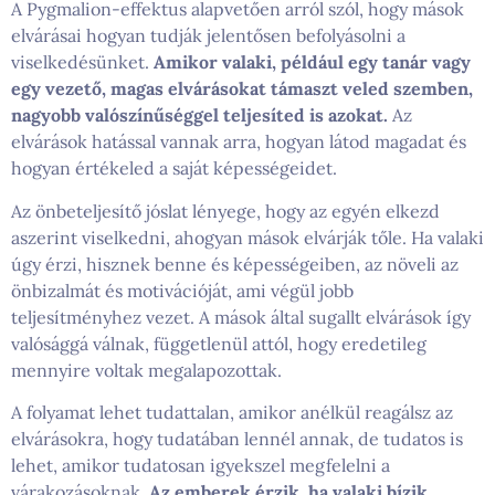
A Pygmalion-effektus alapvetően arról szól, hogy mások
elvárásai hogyan tudják jelentősen befolyásolni a
viselkedésünket.
Amikor valaki, például egy tanár vagy
egy vezető, magas elvárásokat támaszt veled szemben,
nagyobb valószínűséggel teljesíted is azokat.
Az
elvárások hatással vannak arra, hogyan látod magadat és
hogyan értékeled a saját képességeidet.
Az önbeteljesítő jóslat lényege, hogy az egyén elkezd
aszerint viselkedni, ahogyan mások elvárják tőle. Ha valaki
úgy érzi, hisznek benne és képességeiben, az növeli az
önbizalmát és motivációját, ami végül jobb
teljesítményhez vezet. A mások által sugallt elvárások így
valósággá válnak, függetlenül attól, hogy eredetileg
mennyire voltak megalapozottak.
A folyamat lehet tudattalan, amikor anélkül reagálsz az
elvárásokra, hogy tudatában lennél annak, de tudatos is
lehet, amikor tudatosan igyekszel megfelelni a
várakozásoknak.
Az emberek érzik, ha valaki bízik