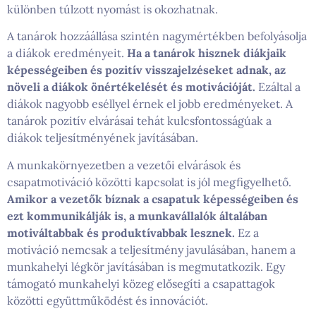
különben túlzott nyomást is okozhatnak.
A tanárok hozzáállása szintén nagymértékben befolyásolja
a diákok eredményeit.
Ha a tanárok hisznek diákjaik
képességeiben és pozitív visszajelzéseket adnak, az
növeli a diákok önértékelését és motivációját.
Ezáltal a
diákok nagyobb eséllyel érnek el jobb eredményeket. A
tanárok pozitív elvárásai tehát kulcsfontosságúak a
diákok teljesítményének javításában.
A munkakörnyezetben a vezetői elvárások és
csapatmotiváció közötti kapcsolat is jól megfigyelhető.
Amikor a vezetők bíznak a csapatuk képességeiben és
ezt kommunikálják is, a munkavállalók általában
motiváltabbak és produktívabbak lesznek.
Ez a
motiváció nemcsak a teljesítmény javulásában, hanem a
munkahelyi légkör javításában is megmutatkozik. Egy
támogató munkahelyi közeg elősegíti a csapattagok
közötti együttműködést és innovációt.