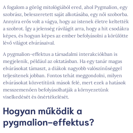
A fogalom a görög mitológiából ered, ahol Pygmalion, egy
szobrász, beleszeretett saját alkotásába, egy női szoborba.
Annyira erős volt a vágya, hogy az istenek életre keltették
a szobrot. Így a jelenség rávilágít arra, hogy a hit csodákra
képes, és hogyan képes az ember befolyásolni a körülötte
lévő világot elvárásaival.
A pygmalion-effektus a társadalmi interakciókban is
megjelenik, például az oktatásban. Ha egy tanár magas
elvárásokat támaszt, a diákok nagyobb valószínűséggel
teljesítenek jobban. Fontos tehát meggondolni, milyen
elvárásokat közvetítünk mások felé, mert ezek a hatások
messzemenően befolyásolhatják a környezetünk
viselkedését és önértékelését.
Hogyan működik a
pygmalion-effektus?