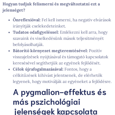
Hogyan tudjuk felismerni és megváltoztatni ezt a
jelenséget?
Önreflexióval:
Fel kell ismerni, ha negatív elvárások
irányítják cselekedeteinket.
Tudatos odafigyeléssel:
Emlékezni kell arra, hogy
szavaink és viselkedésünk mások teljesítményét
befolyásolhatják.
Bátorító környezet megteremtésével:
Pozitív
visszajelzések nyújtásával és támogató kapcsolatok
keresésével segíthetjük az egyének fejlődését.
Célok újrafogalmazásával:
Fontos, hogy a
célkitűzések kihívást jelentsenek, de elérhetők
legyenek, hogy motiválják az egyéneket a fejlődésre.
A pygmalion-effektus és
más pszichológiai
jelenségek kapcsolata