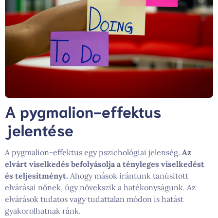
A pygmalion-effektus
jelentése
A pygmalion-effektus egy pszichológiai jelenség.
Az
elvárt viselkedés befolyásolja a tényleges viselkedést
és teljesítményt.
Ahogy mások irántunk tanúsított
elvárásai nőnek, úgy növekszik a hatékonyságunk. Az
elvárások tudatos vagy tudattalan módon is hatást
gyakorolhatnak ránk.