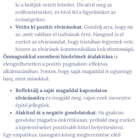
ki a beléjük vetett hitedet. Dicsérd meg az
erőfeszítéseiket, és hívd fel a figyelmüket az
erősségeikre.
Vetíts ki pozitív elvárásokat
: Gondolj arra, hogy mi
az, amit valóban el tudnának érni. Hangozd is el
ezeket az elvárásaidat, hogy tisztában legyenek vele,
hiszen az elvárások kommunikálása kulcsfontosságú.
Önmagunkkal szembeni hiedelmek átalakítása
is
elengedhetetlen a pozitív pygmalion-effektus
alkalmazásában. Fontos, hogy saját magaddal is ugyanúgy
bánj, mint másokkal:
Reflektálj a saját magaddal kapcsolatos
elvárásaidra
és vizsgáld meg, vajon ezek mennyire
építő jellegűek.
Alakítsd át a negatív gondolatokat
: Ha gyakran
gondolsz magadra önkritikusan, próbáld meg ezeket
a kijelentéseket pozitívabb hittel helyettesíteni.
Egy empatikus, támogató közeg megteremtése eléd