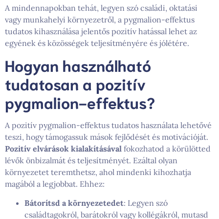
A mindennapokban tehát, legyen szó családi, oktatási
vagy munkahelyi környezetről, a pygmalion-effektus
tudatos kihasználása jelentős pozitív hatással lehet az
egyének és közösségek teljesítményére és jólétére.
Hogyan használható
tudatosan a pozitív
pygmalion-effektus?
A pozitív pygmalion-effektus tudatos használata lehetővé
teszi, hogy támogassuk mások fejlődését és motivációját.
Pozitív elvárások kialakításával
fokozhatod a körülötted
lévők önbizalmát és teljesítményét. Ezáltal olyan
környezetet teremthetsz, ahol mindenki kihozhatja
magából a legjobbat. Ehhez:
Bátorítsd a környezetedet
: Legyen szó
családtagokról, barátokról vagy kollégákról, mutasd