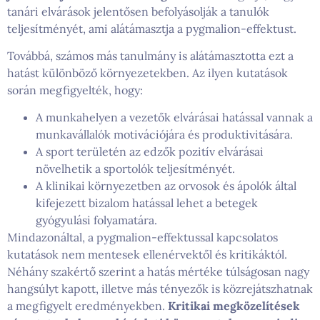
tanári elvárások jelentősen befolyásolják a tanulók
teljesítményét, ami alátámasztja a pygmalion-effektust.
Továbbá, számos más tanulmány is alátámasztotta ezt a
hatást különböző környezetekben. Az ilyen kutatások
során megfigyelték, hogy:
A munkahelyen a vezetők elvárásai hatással vannak a
munkavállalók motivációjára és produktivitására.
A sport területén az edzők pozitív elvárásai
növelhetik a sportolók teljesítményét.
A klinikai környezetben az orvosok és ápolók által
kifejezett bizalom hatással lehet a betegek
gyógyulási folyamatára.
Mindazonáltal, a pygmalion-effektussal kapcsolatos
kutatások nem mentesek ellenérvektől és kritikáktól.
Néhány szakértő szerint a hatás mértéke túlságosan nagy
hangsúlyt kapott, illetve más tényezők is közrejátszhatnak
a megfigyelt eredményekben.
Kritikai megközelítések