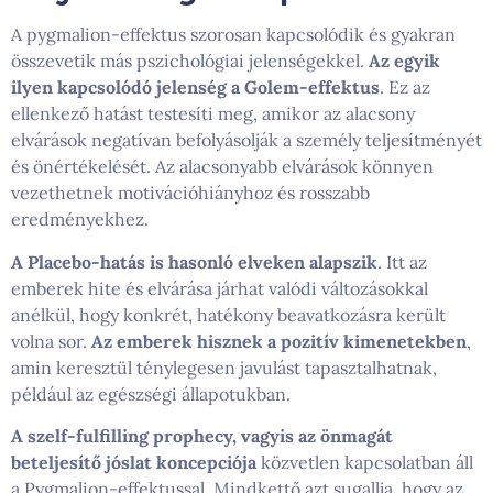
A pygmalion-effektus szorosan kapcsolódik és gyakran
összevetik más pszichológiai jelenségekkel.
Az egyik
ilyen kapcsolódó jelenség a Golem-effektus
. Ez az
ellenkező hatást testesíti meg, amikor az alacsony
elvárások negatívan befolyásolják a személy teljesítményét
és önértékelését. Az alacsonyabb elvárások könnyen
vezethetnek motivációhiányhoz és rosszabb
eredményekhez.
A Placebo-hatás is hasonló elveken alapszik
. Itt az
emberek hite és elvárása járhat valódi változásokkal
anélkül, hogy konkrét, hatékony beavatkozásra került
volna sor.
Az emberek hisznek a pozitív kimenetekben
,
amin keresztül ténylegesen javulást tapasztalhatnak,
például az egészségi állapotukban.
A szelf-fulfilling prophecy, vagyis az önmagát
beteljesítő jóslat koncepciója
közvetlen kapcsolatban áll
a Pygmalion-effektussal. Mindkettő azt sugallja, hogy az