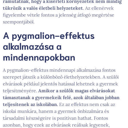
rámutatnak, hogy a kísérleti környezetek nem mindig
tükrözik a valós életbeli helyzeteket
. Az ellenérvek
figyelembe vétele fontos a jelenség átfogó megértése
szempontjából.
A pygmalion-effektus
alkalmazása a
mindennapokban
A pygmalion-effektus mindennapi alkalmazása fontos
szerepet játszik a különböző élethelyzetekben. A szülői
elvárások például jelentős hatással lehetnek a gyermek
teljesítményére.
Amikor a szülők magas elvárásokat
támasztanak a gyermekeik felé, azok általában jobban
teljesítenek az iskolában.
Ez az effektus nem csak az
iskolai munkára, hanem a gyermek önbizalmára és
társadalmi készségeire is pozitívan hathat. Fontos
azonban, hogy ezek az elvárások reálisak legyenek,