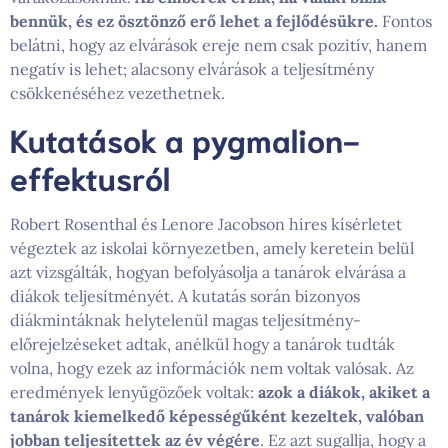
bennük, és ez ösztönző erő lehet a fejlődésükre.
Fontos
belátni, hogy az elvárások ereje nem csak pozitív, hanem
negatív is lehet; alacsony elvárások a teljesítmény
csökkenéséhez vezethetnek.
Kutatások a pygmalion-
effektusról
Robert Rosenthal és Lenore Jacobson híres kísérletet
végeztek az iskolai környezetben, amely keretein belül
azt vizsgálták, hogyan befolyásolja a tanárok elvárása a
diákok teljesítményét. A kutatás során bizonyos
diákmintáknak helytelenül magas teljesítmény-
előrejelzéseket adtak, anélkül hogy a tanárok tudták
volna, hogy ezek az információk nem voltak valósak. Az
eredmények lenyűgözőek voltak:
azok a diákok, akiket a
tanárok kiemelkedő képességűként kezeltek, valóban
jobban teljesítettek az év végére
. Ez azt sugallja, hogy a