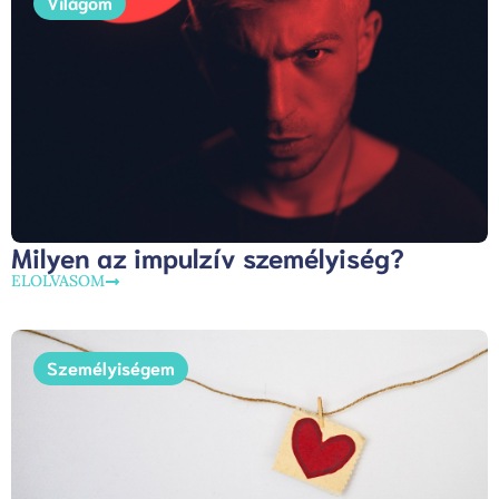
Világom
Milyen az impulzív személyiség?
ELOLVASOM
Személyiségem