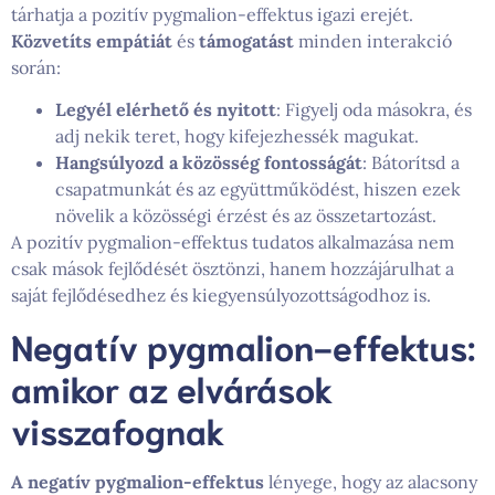
tárhatja a pozitív pygmalion-effektus igazi erejét.
Közvetíts empátiát
és
támogatást
minden interakció
során:
Legyél elérhető és nyitott
: Figyelj oda másokra, és
adj nekik teret, hogy kifejezhessék magukat.
Hangsúlyozd a közösség fontosságát
: Bátorítsd a
csapatmunkát és az együttműködést, hiszen ezek
növelik a közösségi érzést és az összetartozást.
A pozitív pygmalion-effektus tudatos alkalmazása nem
csak mások fejlődését ösztönzi, hanem hozzájárulhat a
saját fejlődésedhez és kiegyensúlyozottságodhoz is.
Negatív pygmalion-effektus:
amikor az elvárások
visszafognak
A negatív pygmalion-effektus
lényege, hogy az alacsony