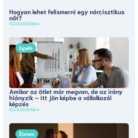
Hogyan lehet felismerni egy nárcisztikus
nőt?
ELOLVASOM
Egyéb
Amikor az ötlet már megvan, de az irány
hiányzik – itt jön képbe a vállalkozói
képzés
ELOLVASOM
Életem