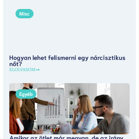
Misc
Hogyan lehet felismerni egy nárcisztikus
nőt?
ELOLVASOM
Egyéb
Amikor az ötlet már megvan, de az irány