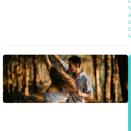
L
A
S