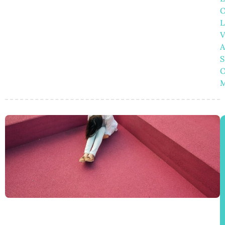
L
A
S