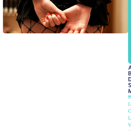
E
L
L