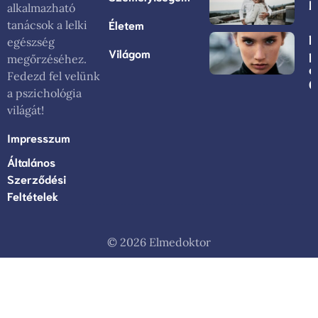
L
alkalmazható
Életem
tanácsok a lelki
N
egészség
Világom
p
megőrzéséhez.
o
Fedezd fel velünk
Ö
a pszichológia
világát!
Impresszum
Általános
Szerződési
Feltételek
© 2026 Elmedoktor