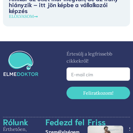
hiányzik – itt jön képbe a vállalkozói
képzés
ELOLVASOM
Értesülj a legfrissebb
cikkekről!
Feliratkozom!
Rólunk
Fedezd fel
Friss
S
Érthetően,
Személyiségem