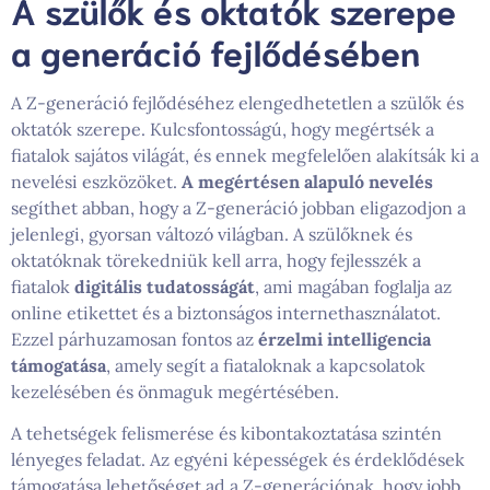
A szülők és oktatók szerepe
a generáció fejlődésében
A Z-generáció fejlődéséhez elengedhetetlen a szülők és
oktatók szerepe. Kulcsfontosságú, hogy megértsék a
fiatalok sajátos világát, és ennek megfelelően alakítsák ki a
nevelési eszközöket.
A megértésen alapuló nevelés
segíthet abban, hogy a Z-generáció jobban eligazodjon a
jelenlegi, gyorsan változó világban. A szülőknek és
oktatóknak törekedniük kell arra, hogy fejlesszék a
fiatalok
digitális tudatosságát
, ami magában foglalja az
online etikettet és a biztonságos internethasználatot.
Ezzel párhuzamosan fontos az
érzelmi intelligencia
támogatása
, amely segít a fiataloknak a kapcsolatok
kezelésében és önmaguk megértésében.
A tehetségek felismerése és kibontakoztatása szintén
lényeges feladat. Az egyéni képességek és érdeklődések
támogatása lehetőséget ad a Z-generációnak, hogy jobb