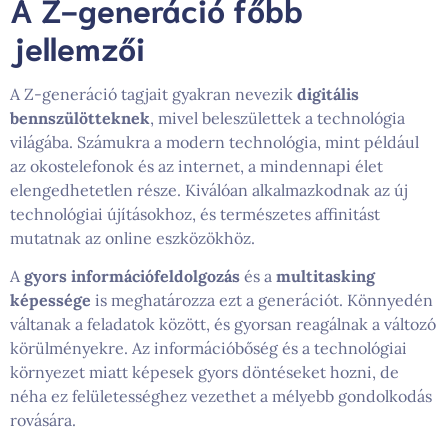
A Z-generáció főbb
jellemzői
A Z-generáció tagjait gyakran nevezik
digitális
bennszülötteknek
, mivel beleszülettek a technológia
világába. Számukra a modern technológia, mint például
az okostelefonok és az internet, a mindennapi élet
elengedhetetlen része. Kiválóan alkalmazkodnak az új
technológiai újításokhoz, és természetes affinitást
mutatnak az online eszközökhöz.
A
gyors információfeldolgozás
és a
multitasking
képessége
is meghatározza ezt a generációt. Könnyedén
váltanak a feladatok között, és gyorsan reagálnak a változó
körülményekre. Az információbőség és a technológiai
környezet miatt képesek gyors döntéseket hozni, de
néha ez felületességhez vezethet a mélyebb gondolkodás
rovására.