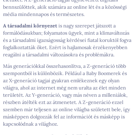
bennszülöttek, akik számára az online lét és a közösségi
média mindennapos és természetes.
A társadalmi környezet
is nagy szerepet játszott a
formálódásukban; folyamatos ügyek, mint a klímaváltozás
és a társadalmi igazságosság kérdései fiatal koruktól fogva
foglalkoztatták őket. Ezért is hajlamosak érzékenyebben
reagálni a társadalmi változásokra és problémákra.
Más generációkkal összehasonlítva, a Z-generáció több
szempontból is különbözik. Például a Baby Boomerek és
az X-generáció tagjai gyakran emlékeznek egy olyan
világra, ahol az internet még nem uralta az élet minden
területét. Az Y-generáció, vagy más néven a milleniálok,
részben átélték ezt az átmenetet. A Z-generáció ezzel
szemben már teljesen az online világba született bele, így
másképpen dolgozzák fel az információt és másképp is
kapcsolódnak a világhoz.