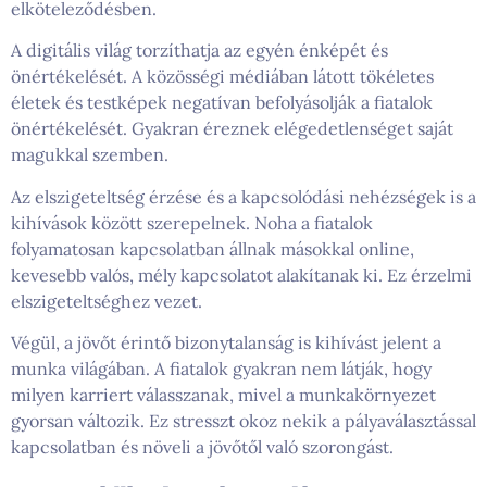
elköteleződésben.
A digitális világ torzíthatja az egyén énképét és
önértékelését. A közösségi médiában látott tökéletes
életek és testképek negatívan befolyásolják a fiatalok
önértékelését. Gyakran éreznek elégedetlenséget saját
magukkal szemben.
Az elszigeteltség érzése és a kapcsolódási nehézségek is a
kihívások között szerepelnek. Noha a fiatalok
folyamatosan kapcsolatban állnak másokkal online,
kevesebb valós, mély kapcsolatot alakítanak ki. Ez érzelmi
elszigeteltséghez vezet.
Végül, a jövőt érintő bizonytalanság is kihívást jelent a
munka világában. A fiatalok gyakran nem látják, hogy
milyen karriert válasszanak, mivel a munkakörnyezet
gyorsan változik. Ez stresszt okoz nekik a pályaválasztással
kapcsolatban és növeli a jövőtől való szorongást.