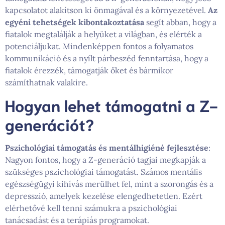
kapcsolatot alakítson ki önmagával és a környezetével.
Az
egyéni tehetségek kibontakoztatása
segít abban, hogy a
fiatalok megtalálják a helyüket a világban, és elérték a
potenciáljukat. Mindenképpen fontos a folyamatos
kommunikáció és a nyílt párbeszéd fenntartása, hogy a
fiatalok érezzék, támogatják őket és bármikor
számíthatnak valakire.
Hogyan lehet támogatni a Z-
generációt?
Pszichológiai támogatás és mentálhigiéné fejlesztése
:
Nagyon fontos, hogy a Z-generáció tagjai megkapják a
szükséges pszichológiai támogatást. Számos mentális
egészségügyi kihívás merülhet fel, mint a szorongás és a
depresszió, amelyek kezelése elengedhetetlen. Ezért
elérhetővé kell tenni számukra a pszichológiai
tanácsadást és a terápiás programokat.