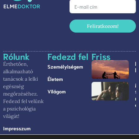
Feliratkozom!
Rólunk
Fedezd fel
Friss
L
Érthetően,
Személyiségem
b
alkalmazható
Életem
tanácsok a lelki
M
egészség
Világom
t
megőrzéséhez.
m
Fedezd fel velünk
c
a pszichológia
világát!
Impresszum
Általános