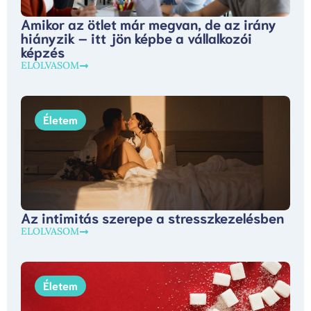
Amikor az ötlet már megvan, de az irány
hiányzik – itt jön képbe a vállalkozói
képzés
ELOLVASOM
Életem
Az intimitás szerepe a stresszkezelésben
ELOLVASOM
Életem