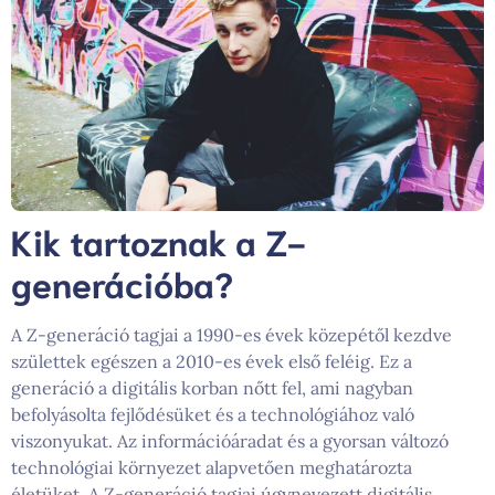
Kik tartoznak a Z-
generációba?
A Z-generáció tagjai a 1990-es évek közepétől kezdve
születtek egészen a 2010-es évek első feléig. Ez a
generáció a digitális korban nőtt fel, ami nagyban
befolyásolta fejlődésüket és a technológiához való
viszonyukat. Az információáradat és a gyorsan változó
technológiai környezet alapvetően meghatározta
életüket. A Z-generáció tagjai úgynevezett digitális