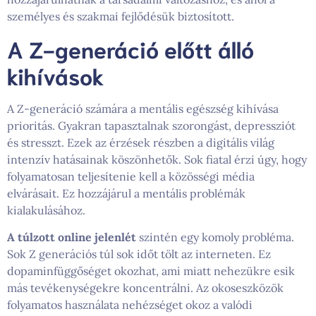
személyes és szakmai fejlődésük biztosított.
A Z-generáció előtt álló
kihívások
A Z-generáció számára a mentális egészség kihívása
prioritás. Gyakran tapasztalnak szorongást, depressziót
és stresszt. Ezek az érzések részben a digitális világ
intenzív hatásainak köszönhetők. Sok fiatal érzi úgy, hogy
folyamatosan teljesítenie kell a közösségi média
elvárásait. Ez hozzájárul a mentális problémák
kialakulásához.
A túlzott online jelenlét
szintén egy komoly probléma.
Sok Z generációs túl sok időt tölt az interneten. Ez
dopaminfüggőséget okozhat, ami miatt nehezükre esik
más tevékenységekre koncentrálni. Az okoseszközök
folyamatos használata nehézséget okoz a valódi