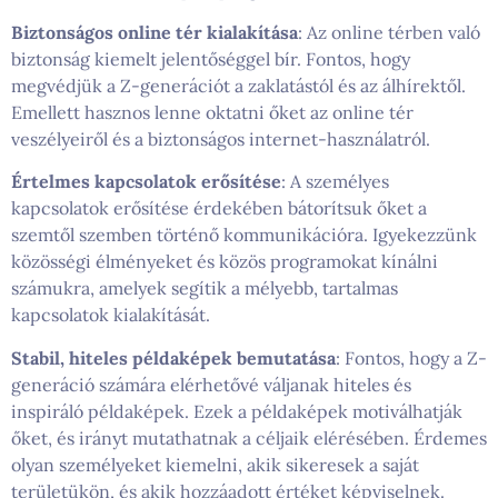
Biztonságos online tér kialakítása
: Az online térben való
biztonság kiemelt jelentőséggel bír. Fontos, hogy
megvédjük a Z-generációt a zaklatástól és az álhírektől.
Emellett hasznos lenne oktatni őket az online tér
veszélyeiről és a biztonságos internet-használatról.
Értelmes kapcsolatok erősítése
: A személyes
kapcsolatok erősítése érdekében bátorítsuk őket a
szemtől szemben történő kommunikációra. Igyekezzünk
közösségi élményeket és közös programokat kínálni
számukra, amelyek segítik a mélyebb, tartalmas
kapcsolatok kialakítását.
Stabil, hiteles példaképek bemutatása
: Fontos, hogy a Z-
generáció számára elérhetővé váljanak hiteles és
inspiráló példaképek. Ezek a példaképek motiválhatják
őket, és irányt mutathatnak a céljaik elérésében. Érdemes
olyan személyeket kiemelni, akik sikeresek a saját
területükön, és akik hozzáadott értéket képviselnek.