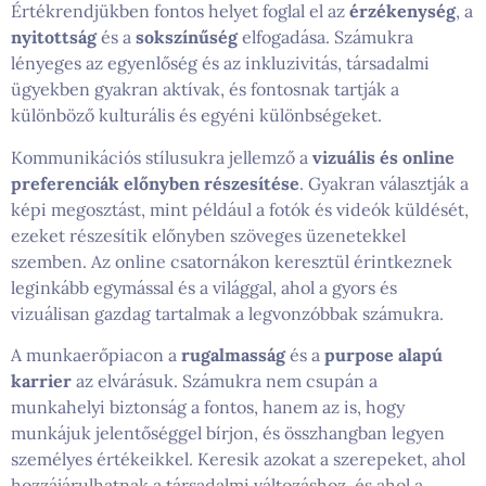
Értékrendjükben fontos helyet foglal el az
érzékenység
, a
nyitottság
és a
sokszínűség
elfogadása. Számukra
lényeges az egyenlőség és az inkluzivitás, társadalmi
ügyekben gyakran aktívak, és fontosnak tartják a
különböző kulturális és egyéni különbségeket.
Kommunikációs stílusukra jellemző a
vizuális és online
preferenciák előnyben részesítése
. Gyakran választják a
képi megosztást, mint például a fotók és videók küldését,
ezeket részesítik előnyben szöveges üzenetekkel
szemben. Az online csatornákon keresztül érintkeznek
leginkább egymással és a világgal, ahol a gyors és
vizuálisan gazdag tartalmak a legvonzóbbak számukra.
A munkaerőpiacon a
rugalmasság
és a
purpose alapú
karrier
az elvárásuk. Számukra nem csupán a
munkahelyi biztonság a fontos, hanem az is, hogy
munkájuk jelentőséggel bírjon, és összhangban legyen
személyes értékeikkel. Keresik azokat a szerepeket, ahol
hozzájárulhatnak a társadalmi változáshoz, és ahol a