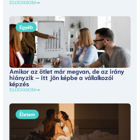
ELOLVASOM
Egyéb
Amikor az ötlet már megvan, de az irány
hiányzik – itt jön képbe a vállalkozói
képzés
ELOLVASOM
Életem