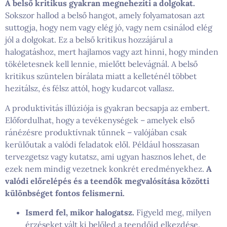
A belső kritikus gyakran megnehezíti a dolgokat.
Sokszor hallod a belső hangot, amely folyamatosan azt
suttogja, hogy nem vagy elég jó, vagy nem csinálod elég
jól a dolgokat. Ez a belső kritikus hozzájárul a
halogatáshoz, mert hajlamos vagy azt hinni, hogy minden
tökéletesnek kell lennie, mielőtt belevágnál. A belső
kritikus szüntelen bírálata miatt a kelleténél többet
hezitálsz, és félsz attól, hogy kudarcot vallasz.
A produktivitás illúziója is gyakran becsapja az embert.
Előfordulhat, hogy a tevékenységek – amelyek első
ránézésre produktívnak tűnnek – valójában csak
kerülőutak a valódi feladatok elől. Például hosszasan
tervezgetsz vagy kutatsz, ami ugyan hasznos lehet, de
ezek nem mindig vezetnek konkrét eredményekhez.
A
valódi előrelépés és a teendők megvalósítása közötti
különbséget fontos felismerni.
Ismerd fel, mikor halogatsz.
Figyeld meg, milyen
érzéseket vált ki belőled a teendőid elkezdése.