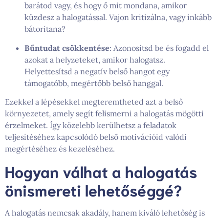
barátod vagy, és hogy ő mit mondana, amikor
küzdesz a halogatással. Vajon kritizálna, vagy inkább
bátorítana?
Bűntudat csökkentése
: Azonosítsd be és fogadd el
azokat a helyzeteket, amikor halogatsz.
Helyettesítsd a negatív belső hangot egy
támogatóbb, megértőbb belső hanggal.
Ezekkel a lépésekkel megteremtheted azt a belső
környezetet, amely segít felismerni a halogatás mögötti
érzelmeket. Így közelebb kerülhetsz a feladatok
teljesítéséhez kapcsolódó belső motivációid valódi
megértéséhez és kezeléséhez.
Hogyan válhat a halogatás
önismereti lehetőséggé?
A halogatás nemcsak akadály, hanem kiváló lehetőség is