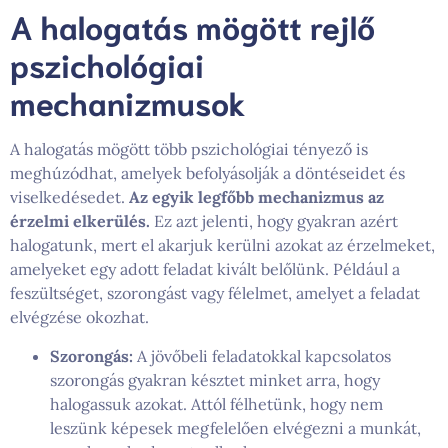
A halogatás mögött rejlő
pszichológiai
mechanizmusok
A halogatás mögött több pszichológiai tényező is
meghúzódhat, amelyek befolyásolják a döntéseidet és
viselkedésedet.
Az egyik legfőbb mechanizmus az
érzelmi elkerülés.
Ez azt jelenti, hogy gyakran azért
halogatunk, mert el akarjuk kerülni azokat az érzelmeket,
amelyeket egy adott feladat kivált belőlünk. Például a
feszültséget, szorongást vagy félelmet, amelyet a feladat
elvégzése okozhat.
Szorongás:
A jövőbeli feladatokkal kapcsolatos
szorongás gyakran késztet minket arra, hogy
halogassuk azokat. Attól félhetünk, hogy nem
leszünk képesek megfelelően elvégezni a munkát,