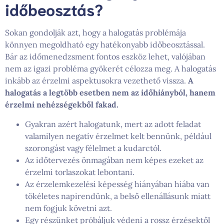
időbeosztás?
Sokan gondolják azt, hogy a halogatás problémája
könnyen megoldható egy hatékonyabb időbeosztással.
Bár az időmenedzsment fontos eszköz lehet, valójában
nem az igazi probléma gyökerét célozza meg. A halogatás
inkább az érzelmi aspektusokra vezethető vissza.
A
halogatás a legtöbb esetben nem az időhiányból, hanem
érzelmi nehézségekből fakad.
Gyakran azért halogatunk, mert az adott feladat
valamilyen negatív érzelmet kelt bennünk, például
szorongást vagy félelmet a kudarctól.
Az időtervezés önmagában nem képes ezeket az
érzelmi torlaszokat lebontani.
Az érzelemkezelési képesség hiányában hiába van
tökéletes napirendünk, a belső ellenállásunk miatt
nem fogjuk követni azt.
Egy részünket próbáljuk védeni a rossz érzésektől