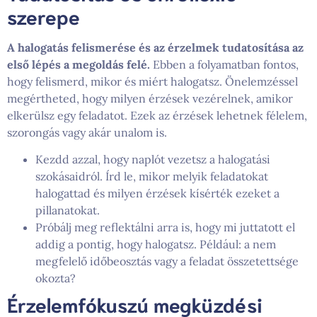
szerepe
A halogatás felismerése és az érzelmek tudatosítása az
első lépés a megoldás felé.
Ebben a folyamatban fontos,
hogy felismerd, mikor és miért halogatsz. Önelemzéssel
megértheted, hogy milyen érzések vezérelnek, amikor
elkerülsz egy feladatot. Ezek az érzések lehetnek félelem,
szorongás vagy akár unalom is.
Kezdd azzal, hogy naplót vezetsz a halogatási
szokásaidról. Írd le, mikor melyik feladatokat
halogattad és milyen érzések kísérték ezeket a
pillanatokat.
Próbálj meg reflektálni arra is, hogy mi juttatott el
addig a pontig, hogy halogatsz. Például: a nem
megfelelő időbeosztás vagy a feladat összetettsége
okozta?
Érzelemfókuszú megküzdési