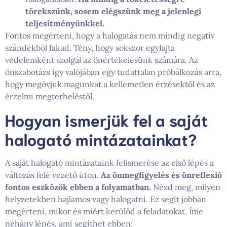
törekszünk, sosem elégszünk meg a jelenlegi
teljesítményünkkel.
Fontos megérteni, hogy a halogatás nem mindig negatív
szándékból fakad. Tény, hogy sokszor egyfajta
védelemként szolgál az önértékelésünk számára. Az
önszabotázs így valójában egy tudattalan próbálkozás arra,
hogy megóvjuk magunkat a kellemetlen érzésektől és az
érzelmi megterheléstől.
Hogyan ismerjük fel a saját
halogató mintázatainkat?
A saját halogató mintázataink felismerése az első lépés a
változás felé vezető úton.
Az önmegfigyelés és önreflexió
fontos eszközök ebben a folyamatban.
Nézd meg, milyen
helyzetekben hajlamos vagy halogatni. Ez segít jobban
megérteni, mikor és miért kerülöd a feladatokat. Íme
néhány lépés, ami segíthet ebben: