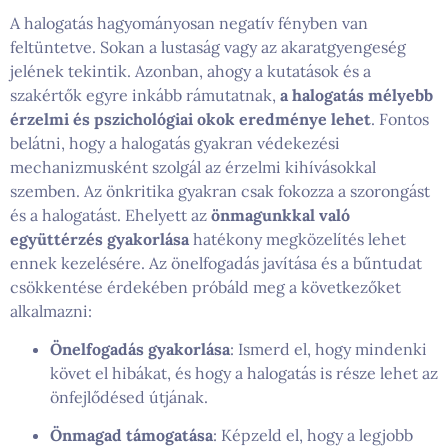
A halogatás hagyományosan negatív fényben van
feltüntetve. Sokan a lustaság vagy az akaratgyengeség
jelének tekintik. Azonban, ahogy a kutatások és a
szakértők egyre inkább rámutatnak,
a halogatás mélyebb
érzelmi és pszichológiai okok eredménye lehet
. Fontos
belátni, hogy a halogatás gyakran védekezési
mechanizmusként szolgál az érzelmi kihívásokkal
szemben. Az önkritika gyakran csak fokozza a szorongást
és a halogatást. Ehelyett az
önmagunkkal való
együttérzés gyakorlása
hatékony megközelítés lehet
ennek kezelésére. Az önelfogadás javítása és a bűntudat
csökkentése érdekében próbáld meg a következőket
alkalmazni:
Önelfogadás gyakorlása
: Ismerd el, hogy mindenki
követ el hibákat, és hogy a halogatás is része lehet az
önfejlődésed útjának.
Önmagad támogatása
: Képzeld el, hogy a legjobb