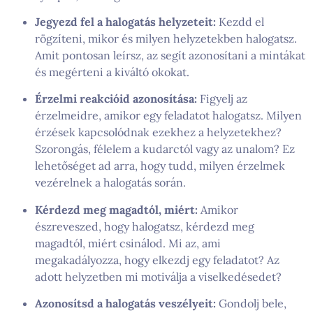
Jegyezd fel a halogatás helyzeteit:
Kezdd el
rögzíteni, mikor és milyen helyzetekben halogatsz.
Amit pontosan leírsz, az segít azonosítani a mintákat
és megérteni a kiváltó okokat.
Érzelmi reakcióid azonosítása:
Figyelj az
érzelmeidre, amikor egy feladatot halogatsz. Milyen
érzések kapcsolódnak ezekhez a helyzetekhez?
Szorongás, félelem a kudarctól vagy az unalom? Ez
lehetőséget ad arra, hogy tudd, milyen érzelmek
vezérelnek a halogatás során.
Kérdezd meg magadtól, miért:
Amikor
észreveszed, hogy halogatsz, kérdezd meg
magadtól, miért csinálod. Mi az, ami
megakadályozza, hogy elkezdj egy feladatot? Az
adott helyzetben mi motiválja a viselkedésedet?
Azonosítsd a halogatás veszélyeit:
Gondolj bele,