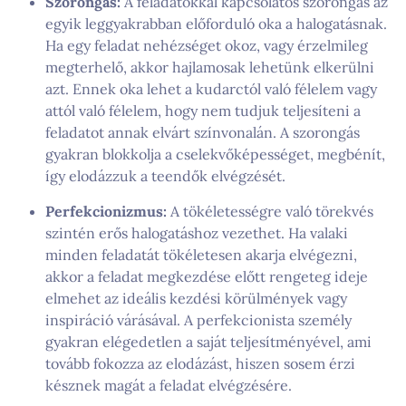
Szorongás:
A feladatokkal kapcsolatos szorongás az
egyik leggyakrabban előforduló oka a halogatásnak.
Ha egy feladat nehézséget okoz, vagy érzelmileg
megterhelő, akkor hajlamosak lehetünk elkerülni
azt. Ennek oka lehet a kudarctól való félelem vagy
attól való félelem, hogy nem tudjuk teljesíteni a
feladatot annak elvárt színvonalán. A szorongás
gyakran blokkolja a cselekvőképességet, megbénít,
így elodázzuk a teendők elvégzését.
Perfekcionizmus:
A tökéletességre való törekvés
szintén erős halogatáshoz vezethet. Ha valaki
minden feladatát tökéletesen akarja elvégezni,
akkor a feladat megkezdése előtt rengeteg ideje
elmehet az ideális kezdési körülmények vagy
inspiráció várásával. A perfekcionista személy
gyakran elégedetlen a saját teljesítményével, ami
tovább fokozza az elodázást, hiszen sosem érzi
késznek magát a feladat elvégzésére.