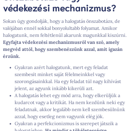
védekezési mechanizmus?
Sokan úgy gondolják, hogy a halogatás önszabotázs, de
valójában ennél sokkal bonyolultabb folyamat. Amikor
halogatunk, nem feltétlenül akarunk magunkkal kiszúrni.
Egyfajta védekezési mechanizmusról van szó, amely
megvéd attól, hogy szembenézzünk azzal, amit igazán
érzünk.
Gyakran azért halogatunk, mert egy feladat
szembesít minket saját félelmeinkkel vagy
szorongásainkkal. Ha egy feladat túl nagy kihívást
jelent, az agyunk inkább kikerüli azt.
A halogatás lehet egy mód arra, hogy elkerüljük a
kudarcot vagy a kritikát. Ha nem kezdünk neki egy
feladatnak, akkor legalább nem kell szembesülnünk
azzal, hogy esetleg nem vagyunk elég jók.
Gyakran a perfekcionizmus is szerepet játszik a
halogatásban.
Ha mindig a tökéletességre