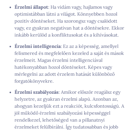
Érzelmi állapot
: Ha vidám vagy, hajlamos vagy
optimistábban látni a világot. Könnyebben hozol
pozitív döntéseket. Ha szorongsz vagy csalódott
vagy, ez gyakran negatívan hat a döntésekre. Ekkor
inkább kerülöd a konfliktusokat és a kihívásokat.
Érzelmi intelligencia
: Ez az a képesség, amellyel
felismered és megfelelően kezeled a saját és mások
érzelmeit. Magas érzelmi intelligenciával
hatékonyabban hozol döntéseket. Képes vagy
mérlegelni az adott érzelem hatását különböző
forgatókönyvekre.
Érzelmi szabályozás
: Amikor először reagálsz egy
helyzetre, az gyakran érzelmi alapú. Azonban az,
ahogyan kezeljük ezt a reakciót, kulcsfontosságú. A
jól működő érzelmi szabályozási képességgel
rendelkezel, lehetőséged van a pillanatnyi
érzelmeket felülbírálni. Így tudatosabban és jobb