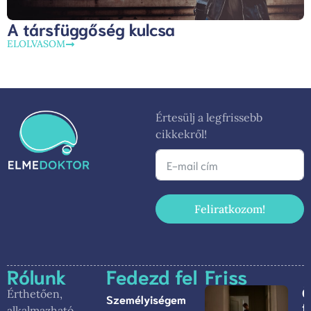
A társfüggőség kulcsa
ELOLVASOM
Értesülj a legfrissebb
cikkekről!
Feliratkozom!
Rólunk
Fedezd fel
Friss
Ö
Érthetően,
Személyiségem
f
alkalmazható