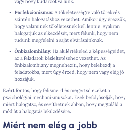
vagy hogy kudarcot vallunk.
Perfekcionizmus:
A tökéletességre való törekvés
szintén halogatáshoz vezethet. Amikor úgy érezzük,
hogy valaminek tökéletesnek kell lennie, gyakran
halogatjuk az elkezdését, mert félünk, hogy nem
tudunk megfelelni a saját elvárásainknak.
Önbizalomhiány:
Ha alulértékeled a képességeidet,
az a feladatok késleltetéséhez vezethet. Az
önbizalomhiány megnehezíti, hogy belekezdj a
feladatokba, mert úgy érzed, hogy nem vagy elég jó
hozzájuk.
Ezért fontos, hogy felismerd és megértsd ezeket a
pszichológiai mechanizmusokat. Ezek befolyásolják, hogy
miért halogatsz, és segíthetnek abban, hogy megtaláld a
módját a halogatás leküzdésére.
Miért nem elég a jobb