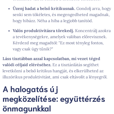
Üzenj hadat a belső kritikusnak.
Gondolj arra, hogy
senki sem tökéletes, és megengedheted magadnak,
hogy hibázz. Néha a hiba a legjobb tanítód.
Valós produktivitásra törekedj.
Koncentrálj azokra
a tevékenységekre, amelyek valóban előrevisznek.
Kérdezd meg magadtól: "Ez most tényleg fontos,
vagy csak úgy tűnik?"
Láss tisztábban azzal kapcsolatban, mi vezet téged
valódi céljaid eléréséhez.
Ez a tisztánlátás segíthet
levetkőzni a belső kritikus hangját, és elkerülheted az
illuzórikus produktivitást, ami csak eltávolít a lényegről.
A halogatás új
megközelítése: együttérzés
önmagunkkal