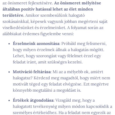
az önismeret fejlesztésére.
Az önismeret mélyítése
általában pozitív hatással lehet az élet minden
területére.
Amikor szembesülünk halogató
szokásainkkal, képesek vagyunk jobban megérteni saját
viselkedésünket és érzelmeinket. A folyamat során az
alábbiakat érdemes figyelembe venni:
Érzelmeink azonosítása
: Próbáld meg felismerni,
hogy milyen érzelmek állnak a halogatás mögött.
Lehet, hogy szorongást vagy félelmet érzel egy
feladat iránt, amit szükséges kezelni.
Motiváció feltárása
: Mi az a mélyebb ok, amiért
halogatsz? Kérdezd meg magadtól, hogy miért nem
motivált téged egy feladat elvégzése. Ezt megértve
könnyebb megtalálni a megoldást is.
Értékek átgondolása
: Vizsgáld meg, hogy a
halogatott tevékenység milyen módon kapcsolódik a
személyes értékeidhez. Ha a feladat nem egyezik az