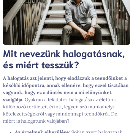
Mit nevezünk halogatásnak,
és miért tesszük?
A halogatás azt jelenti, hogy elodázzuk a teendőinket a
későbbi időpontra, annak ellenére, hogy ezzel tisztában
vagyunk, hogy ez a döntés nem a mi előnyünket
szolgálja.
Gyakran a feladatok halogatása az életünk
különböző területeit érinti, legyen szó munkahelyi
kötelezettségekről vagy mindennapi teendőkről. De
miért is halogatunk valójában?
Az érzelmek elkerülése:
Sokan azért halogatnak,