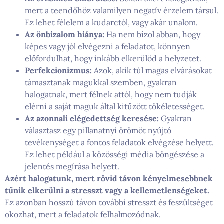
mert a teendőhöz valamilyen negatív érzelem társul.
Ez lehet félelem a kudarctól, vagy akár unalom.
Az önbizalom hiánya:
Ha nem bízol abban, hogy
képes vagy jól elvégezni a feladatot, könnyen
előfordulhat, hogy inkább elkerülöd a helyzetet.
Perfekcionizmus:
Azok, akik túl magas elvárásokat
támasztanak magukkal szemben, gyakran
halogatnak, mert félnek attól, hogy nem tudják
elérni a saját maguk által kitűzött tökéletességet.
Az azonnali elégedettség keresése:
Gyakran
választasz egy pillanatnyi örömöt nyújtó
tevékenységet a fontos feladatok elvégzése helyett.
Ez lehet például a közösségi média böngészése a
jelentés megírása helyett.
Azért halogatunk, mert rövid távon kényelmesebbnek
tűnik elkerülni a stresszt vagy a kellemetlenségeket.
Ez azonban hosszú távon további stresszt és feszültséget
okozhat, mert a feladatok felhalmozódnak.