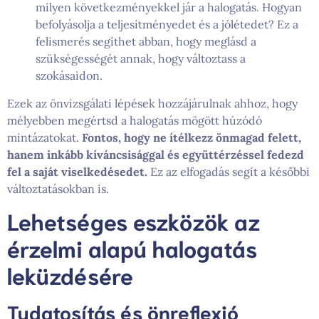
milyen következményekkel jár a halogatás. Hogyan
befolyásolja a teljesítményedet és a jólétedet? Ez a
felismerés segíthet abban, hogy meglásd a
szükségességét annak, hogy változtass a
szokásaidon.
Ezek az önvizsgálati lépések hozzájárulnak ahhoz, hogy
mélyebben megértsd a halogatás mögött húzódó
mintázatokat.
Fontos, hogy ne ítélkezz önmagad felett,
hanem inkább kíváncsisággal és együttérzéssel fedezd
fel a saját viselkedésedet.
Ez az elfogadás segít a későbbi
változtatásokban is.
Lehetséges eszközök az
érzelmi alapú halogatás
leküzdésére
Tudatosítás és önreflexió