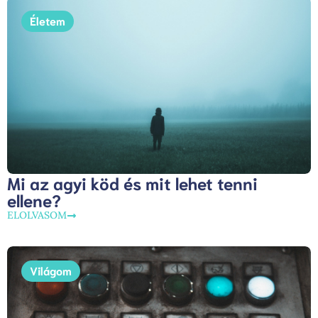
Életem
Mi az agyi köd és mit lehet tenni
ellene?
ELOLVASOM
Világom