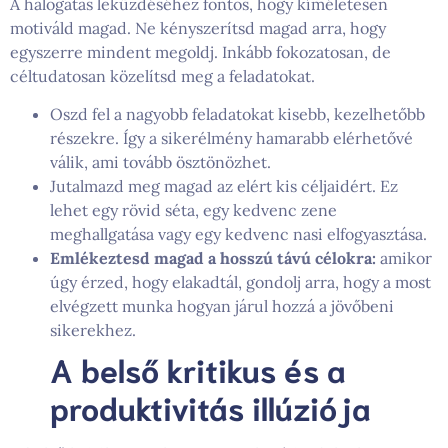
A halogatás leküzdéséhez fontos, hogy kíméletesen
motiváld magad. Ne kényszerítsd magad arra, hogy
egyszerre mindent megoldj. Inkább fokozatosan, de
céltudatosan közelítsd meg a feladatokat.
Oszd fel a nagyobb feladatokat kisebb, kezelhetőbb
részekre. Így a sikerélmény hamarabb elérhetővé
válik, ami tovább ösztönözhet.
Jutalmazd meg magad az elért kis céljaidért. Ez
lehet egy rövid séta, egy kedvenc zene
meghallgatása vagy egy kedvenc nasi elfogyasztása.
Emlékeztesd magad a hosszú távú célokra:
amikor
úgy érzed, hogy elakadtál, gondolj arra, hogy a most
elvégzett munka hogyan járul hozzá a jövőbeni
sikerekhez.
A belső kritikus és a
produktivitás illúziója