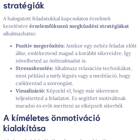
stratégiák
A halogatott feladatokkal kapcsolatos érzelmek
kezelésére
érzelemfókuszú megküzdési stratégiákat
alkalmazhatsz:
Pozitív megerősítés:
Amikor egy nehéz feladat előtt
állsz, emlékeztesd magad a korábbi sikereidre. Így
növelheted az önbizalmadat is.
Stresszkezelés:
Alkalmazz relaxációs technikákat,
mint például a mély légzés vagy a meditáció, hogy
csökkentsd a szorongást.
Vizualizáció:
Képzeld el, hogy már sikeresen
teljesítetted a feladatot. Ez segíthet motiváltnak
maradni és erőt meríteni az elképzelt sikerből.
A kíméletes önmotiváció
kialakítása