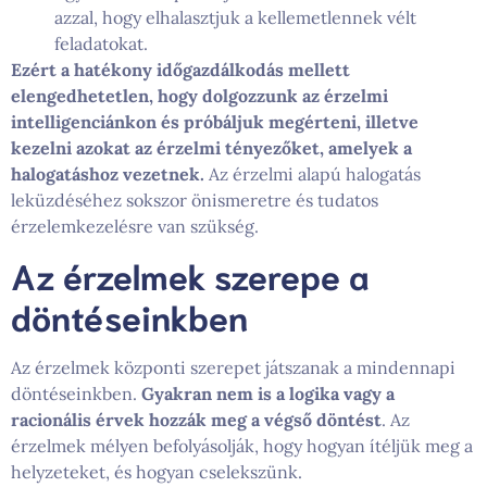
azzal, hogy elhalasztjuk a kellemetlennek vélt
feladatokat.
Ezért a hatékony időgazdálkodás mellett
elengedhetetlen, hogy dolgozzunk az érzelmi
intelligenciánkon és próbáljuk megérteni, illetve
kezelni azokat az érzelmi tényezőket, amelyek a
halogatáshoz vezetnek.
Az érzelmi alapú halogatás
leküzdéséhez sokszor önismeretre és tudatos
érzelemkezelésre van szükség.
Az érzelmek szerepe a
döntéseinkben
Az érzelmek központi szerepet játszanak a mindennapi
döntéseinkben.
Gyakran nem is a logika vagy a
racionális érvek hozzák meg a végső döntést
. Az
érzelmek mélyen befolyásolják, hogy hogyan ítéljük meg a
helyzeteket, és hogyan cselekszünk.