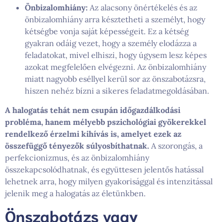
Önbizalomhiány:
Az alacsony önértékelés és az
önbizalomhiány arra késztetheti a személyt, hogy
kétségbe vonja saját képességeit. Ez a kétség
gyakran odáig vezet, hogy a személy elodázza a
feladatokat, mivel elhiszi, hogy úgysem lesz képes
azokat megfelelően elvégezni. Az önbizalomhiány
miatt nagyobb eséllyel kerül sor az önszabotázsra,
hiszen nehéz bízni a sikeres feladatmegoldásában.
A halogatás tehát nem csupán időgazdálkodási
probléma, hanem mélyebb pszichológiai gyökerekkel
rendelkező érzelmi kihívás is, amelyet ezek az
összefüggő tényezők súlyosbíthatnak.
A szorongás, a
perfekcionizmus, és az önbizalomhiány
összekapcsolódhatnak, és együttesen jelentős hatással
lehetnek arra, hogy milyen gyakorisággal és intenzitással
jelenik meg a halogatás az életünkben.
Önszabotázs vagy