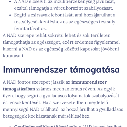
A NAD elősegíti az inzulinérzékenység javulását,
ezáltal támogatja a vércukorszint szabályozását.
Segíti a zsírsavak lebontását, ami hozzájárulhat a
testsúlycsökkentéshez és az egészséges testsúly
fenntartásához.
A NAD szerepe tehát sokrétű lehet és sok területen
támogathatja az egészséget, ezért érdemes figyelemmel
kísérni a NAD és az egészség közötti kapcsolat jövőbeni
kutatásait.
Immunrendszer támogatása
A NAD fontos szerepet játszik az
immunrendszer
támogatásában
számos mechanizmus révén. Az egyik
ilyen, hogy segíti a gyulladásos folyamatok szabályozását
és lecsökkentését. Ha a szervezetedben megfelelő
mennyiségű NAD található, az hozzájárulhat a gyulladásos
betegségek kockázatának mérsékléséhez.
Gyulladáscsökkentő hatások:
A NAD hozzájárulhat