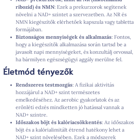
ribozid) és NMN
: Ezek a prekurzorok segítenek
növelni a NAD+ szintet a szervezetben. Az NR és
NMN kiegészítők elérhetőek kapszula vagy tabletta
formájában.
Biztonságos mennyiségek és alkalmazás
: Fontos,
hogy a kiegészítők alkalmazása során tartsd be a
javasolt napi mennyiségeket, és konzultálj orvossal,
ha bármilyen egészségügyi aggály merülne fel.
Életmód tényezők
Rendszeres testmozgás
: A fizikai aktivitás
hozzájárul a NAD+ szint természetes
emelkedéséhez. Az aerobic gyakorlatok és az
erőnléti edzés mindketten jó hatással vannak a
NAD+ szintre.
Időszakos böjt és kalóriacsökkentés
: Az időszakos
böjt és a kalórialimitált étrend hatékony lehet a
NAD+ szint növelésében. Ezek a módszerek