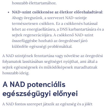
hosszabb élettartamához.
NAD-szint csökkenése az életkor előrehaladtával
:
Ahogy öregszünk, a szervezet NAD-szintje
természetesen csökken. Ez a csökkenés hatással
lehet az energiaellátásra, a DNS karbantartására és a
sejtek regenerációjára. A csökkenő NAD-szint
összefüggésbe hozható az öregedéssel járó
különféle egészségi problémákkal.
A NAD szintjének fenntartása vagy növelése az öregedési
folyamatok lassításában segítséget nyújthat, ami által a
sejtek egészségesek és működőképesek maradhatnak
hosszabb ideig.
A NAD potenciális
egészségügyi előnyei
A NAD fontos szerepet játszik az egészség és a jólét