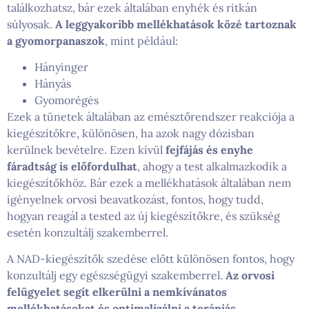
találkozhatsz, bár ezek általában enyhék és ritkán
súlyosak.
A leggyakoribb mellékhatások közé tartoznak
a gyomorpanaszok
, mint például:
Hányinger
Hányás
Gyomorégés
Ezek a tünetek általában az emésztőrendszer reakciója a
kiegészítőkre, különösen, ha azok nagy dózisban
kerülnek bevételre. Ezen kívül
fejfájás és enyhe
fáradtság is előfordulhat
, ahogy a test alkalmazkodik a
kiegészítőkhöz. Bár ezek a mellékhatások általában nem
igényelnek orvosi beavatkozást, fontos, hogy tudd,
hogyan reagál a tested az új kiegészítőkre, és szükség
esetén konzultálj szakemberrel.
A NAD-kiegészítők szedése előtt különösen fontos, hogy
konzultálj egy egészségügyi szakemberrel.
Az orvosi
felügyelet segít elkerülni a nemkívánatos
mellékhatásokat és optimalizálni a terápiás