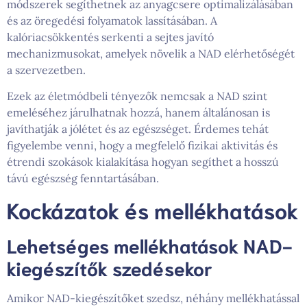
módszerek segíthetnek az anyagcsere optimalizálásában
és az öregedési folyamatok lassításában. A
kalóriacsökkentés serkenti a sejtes javító
mechanizmusokat, amelyek növelik a NAD elérhetőségét
a szervezetben.
Ezek az életmódbeli tényezők nemcsak a NAD szint
emeléséhez járulhatnak hozzá, hanem általánosan is
javíthatják a jólétet és az egészséget. Érdemes tehát
figyelembe venni, hogy a megfelelő fizikai aktivitás és
étrendi szokások kialakítása hogyan segíthet a hosszú
távú egészség fenntartásában.
Kockázatok és mellékhatások
Lehetséges mellékhatások NAD-
kiegészítők szedésekor
Amikor NAD-kiegészítőket szedsz, néhány mellékhatással