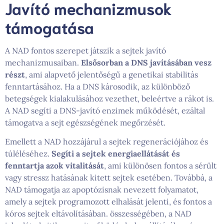
Javító mechanizmusok
támogatása
A NAD fontos szerepet játszik a sejtek javító
mechanizmusaiban.
Elsősorban a DNS javításában vesz
részt
, ami alapvető jelentőségű a genetikai stabilitás
fenntartásához. Ha a DNS károsodik, az különböző
betegségek kialakulásához vezethet, beleértve a rákot is.
A NAD segíti a DNS-javító enzimek működését, ezáltal
támogatva a sejt egészségének megőrzését.
Emellett a NAD hozzájárul a sejtek regenerációjához és
túléléséhez.
Segíti a sejtek energiaellátását és
fenntartja azok vitalitását
, ami különösen fontos a sérült
vagy stressz hatásának kitett sejtek esetében. Továbbá, a
NAD támogatja az apoptózisnak nevezett folyamatot,
amely a sejtek programozott elhalását jelenti, és fontos a
kóros sejtek eltávolításában. összességében, a NAD