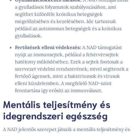
a gyulladásos folyamatok szabályozásához, ami
segíthet különféle krónikus betegségek
megelőzésében és kezelésében. Ide tartoznak
például az autoimmun betegségek és a krónikus
gyulladások.
Fertőzések elleni védekezés:
A NAD támogatást
nyújt az immunsejtek, például a fehérvérsejtek
hatékony működéséhez. Ezek a sejtek fontosak a
szervezet védelmi rendszerének, mivel segítenek a
fertőző ágensek, mint a baktériumok és vírusok
elleni küzdelemben. A megfelelő NAD-szint
fenntartása így erősíti az immunválaszt.
Mentális teljesítmény és
idegrendszeri egészség
A NAD jelentős szerepet játszik a mentális teljesítmény és