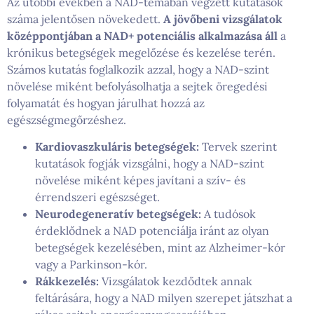
Az utóbbi években a NAD-témában végzett kutatások
száma jelentősen növekedett.
A jövőbeni vizsgálatok
középpontjában a NAD+ potenciális alkalmazása áll
a
krónikus betegségek megelőzése és kezelése terén.
Számos kutatás foglalkozik azzal, hogy a NAD-szint
növelése miként befolyásolhatja a sejtek öregedési
folyamatát és hogyan járulhat hozzá az
egészségmegőrzéshez.
Kardiovaszkuláris betegségek:
Tervek szerint
kutatások fogják vizsgálni, hogy a NAD-szint
növelése miként képes javítani a szív- és
érrendszeri egészséget.
Neurodegeneratív betegségek:
A tudósok
érdeklődnek a NAD potenciálja iránt az olyan
betegségek kezelésében, mint az Alzheimer-kór
vagy a Parkinson-kór.
Rákkezelés:
Vizsgálatok kezdődtek annak
feltárására, hogy a NAD milyen szerepet játszhat a