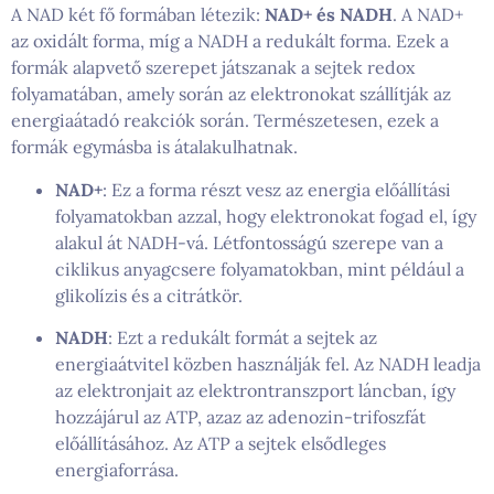
A NAD két fő formában létezik:
NAD+ és NADH
. A NAD+
az oxidált forma, míg a NADH a redukált forma. Ezek a
formák alapvető szerepet játszanak a sejtek redox
folyamatában, amely során az elektronokat szállítják az
energiaátadó reakciók során. Természetesen, ezek a
formák egymásba is átalakulhatnak.
NAD+
: Ez a forma részt vesz az energia előállítási
folyamatokban azzal, hogy elektronokat fogad el, így
alakul át NADH-vá. Létfontosságú szerepe van a
ciklikus anyagcsere folyamatokban, mint például a
glikolízis és a citrátkör.
NADH
: Ezt a redukált formát a sejtek az
energiaátvitel közben használják fel. Az NADH leadja
az elektronjait az elektrontranszport láncban, így
hozzájárul az ATP, azaz az adenozin-trifoszfát
előállításához. Az ATP a sejtek elsődleges
energiaforrása.