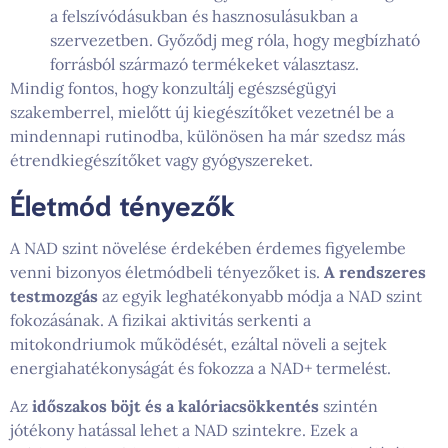
a felszívódásukban és hasznosulásukban a
szervezetben. Győződj meg róla, hogy megbízható
forrásból származó termékeket választasz.
Mindig fontos, hogy konzultálj egészségügyi
szakemberrel, mielőtt új kiegészítőket vezetnél be a
mindennapi rutinodba, különösen ha már szedsz más
étrendkiegészítőket vagy gyógyszereket.
Életmód tényezők
A NAD szint növelése érdekében érdemes figyelembe
venni bizonyos életmódbeli tényezőket is.
A rendszeres
testmozgás
az egyik leghatékonyabb módja a NAD szint
fokozásának. A fizikai aktivitás serkenti a
mitokondriumok működését, ezáltal növeli a sejtek
energiahatékonyságát és fokozza a NAD+ termelést.
Az
időszakos böjt és a kalóriacsökkentés
szintén
jótékony hatással lehet a NAD szintekre. Ezek a