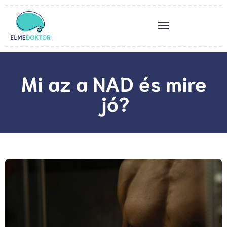
Mi az a NAD és mire
jó?