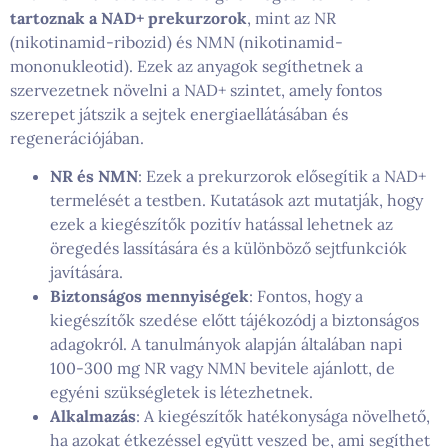
tartoznak a NAD+ prekurzorok
, mint az NR
(nikotinamid-ribozid) és NMN (nikotinamid-
mononukleotid). Ezek az anyagok segíthetnek a
szervezetnek növelni a NAD+ szintet, amely fontos
szerepet játszik a sejtek energiaellátásában és
regenerációjában.
NR és NMN
: Ezek a prekurzorok elősegítik a NAD+
termelését a testben. Kutatások azt mutatják, hogy
ezek a kiegészítők pozitív hatással lehetnek az
öregedés lassítására és a különböző sejtfunkciók
javítására.
Biztonságos mennyiségek
: Fontos, hogy a
kiegészítők szedése előtt tájékozódj a biztonságos
adagokról. A tanulmányok alapján általában napi
100-300 mg NR vagy NMN bevitele ajánlott, de
egyéni szükségletek is létezhetnek.
Alkalmazás
: A kiegészítők hatékonysága növelhető,
ha azokat étkezéssel együtt veszed be, ami segíthet