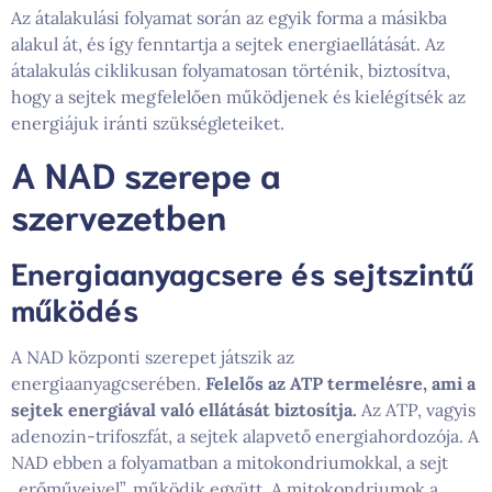
Az átalakulási folyamat során az egyik forma a másikba
alakul át, és így fenntartja a sejtek energiaellátását. Az
átalakulás ciklikusan folyamatosan történik, biztosítva,
hogy a sejtek megfelelően működjenek és kielégítsék az
energiájuk iránti szükségleteiket.
A NAD szerepe a
szervezetben
Energiaanyagcsere és sejtszintű
működés
A NAD központi szerepet játszik az
energiaanyagcserében.
Felelős az ATP termelésre, ami a
sejtek energiával való ellátását biztosítja.
Az ATP, vagyis
adenozin-trifoszfát, a sejtek alapvető energiahordozója. A
NAD ebben a folyamatban a mitokondriumokkal, a sejt
„erőműveivel”, működik együtt. A mitokondriumok a