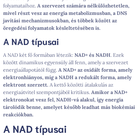
folyamataihoz.
A szervezet számára nélkülözhetetlen,
mivel részt vesz az energia metabolizmusban, a DNS
javítási mechanizmusokban, és többek között az
öregedési folyamatok késleltetésében is.
A NAD típusai
A NAD két fő formában létezik:
NAD+ és NADH
. Ezek
között dinamikus egyensúly áll fenn, amely a szervezet
energiaállapotától függ.
A NAD+ az oxidált forma, amely
elektronhiányos, míg a NADH a redukált forma, amely
elektront szerzett.
A kettő közötti átalakulás az
energiaátvitel szempontjából kritikus.
Amikor a NAD+
elektronokat vesz fel, NADH-vá alakul, így energia
tárolódik benne, amelyet később leadhat más biokémiai
reakciókban.
A NAD típusai