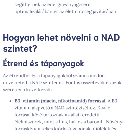
segíthetnek az energia-anyagcsere
optimalizálásában és az életminőség javításában.
Hogyan lehet növelni a NAD
szintet?
Étrend és tápanyagok
Az étrendből és a tápanyagokból számos módon
növelheted a NAD szintedet. Fontos összetevők és azok
szerepei a következők:
B3-vitamin (niacin, nikotinamid) forrásai
: A B3-
vitamin alapvető a NAD szintéziséhez. Kiváló
forrásai közé tartoznak az állati eredetű
élelmiszerek, mint a hús, hal, és a baromfi. Növényi
forrásként a teljes kiőrlésű gabonák, diófélék és