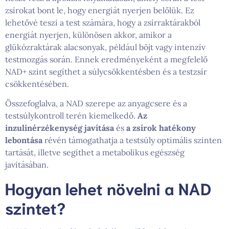
zsírokat bont le, hogy energiát nyerjen belőlük. Ez
lehetővé teszi a test számára, hogy a zsírraktárakból
energiát nyerjen, különösen akkor, amikor a
glükózraktárak alacsonyak, például böjt vagy intenzív
testmozgás során. Ennek eredményeként a megfelelő
NAD+ szint segíthet a súlycsökkentésben és a testzsír
csökkentésében.
Összefoglalva, a NAD szerepe az anyagcsere és a
testsúlykontroll terén kiemelkedő.
Az
inzulinérzékenység javítása
és
a zsírok hatékony
lebontása
révén támogathatja a testsúly optimális szinten
tartását, illetve segíthet a metabolikus egészség
javításában.
Hogyan lehet növelni a NAD
szintet?