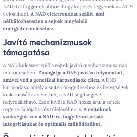
NAD-tól függenek ahhoz, hogy képesek legyenek az ATP-
t előállítani.
A NAD elektronokat szállít, ami
nélkülözhetetlen a sejtek megfelelő
energiatermeléséhez.
Javító mechanizmusok
támogatása
A NAD kulcsszereplő a sejtek javító mechanizmusainak
működésében.
Támogatja a DNS javítási folyamatait,
amivel véd a genetikai károsodások ellen.
A DNS
károsodása, amely a sejtek öregedéséhez és betegségek
kialakulásához vezethet, a NAD segítségével
helyreállítható. Ezen kívül a NAD hozzájárul a sejtek
regenerációjához és túléléséhez is.
A sejteknek
szükségük van a NAD-ra, hogy fenntartsák
integritásukat és optimális működésüket.
Öregedési folyamatok lassítása