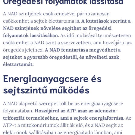
A NAD szintjének csökkenésével párhuzamosan
csökkenhet a sejtek élettartama is.
A kutatások szerint a
NAD szintjének növelése segíthet az öregedési
folyamatok lassításában.
Az idő múlásával természetesen
csökkenhet a NAD szint a szervezetben, ami hozzájárul az
öregedés jeleihez.
A NAD fenntartása megvédheti a
sejteket a gyorsabb öregedéstől, és növelheti azok
élettartamát.
Energiaanyagcsere és
sejtszintű működés
A NAD alapvető szerepet tölt be az energiaanyagcsere
folyamatában.
Hozzájárul az ATP, azaz az adenozin-
trifoszfát termeléséhez, ami a sejtek energiaforrása.
Az
ATP-t a mitokondriumok állítják elő, és a NAD segít az
elektronok szállításában az energiaátadó láncban, ami