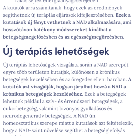
rákos sejtek energiaanyagcseréjében.
A kutatók arra számítanak, hogy ezek az eredmények
segíthetnek új terápiás eljárások kifejlesztésében.
Ezek a
kutatások új fényt vethetnek a NAD alkalmazására, ami
hosszútávon hatékony módszereket kínálhat a
betegségmegelőzésben és az egészségmegőrzésben.
Új terápiás lehetőségek
Új terápiás lehetőségek vizsgálata során a NAD szerepét
egyre több területen kutatják, különösen a krónikus
betegségek kezelésében és az öregedés elleni harcban.
A
kutatók azt vizsgálják, hogyan járulhat hozzá a NAD a
krónikus betegségek kezeléséhez
. Ezek a betegségek
lehetnek például a szív- és érrendszeri betegségek, a
cukorbetegség, valamint bizonyos gyulladásos és
neurodegeneratív betegségek. A NAD ún.
homeosztatikus szerepe miatt a kutatások azt feltételezik,
hogy a NAD-szint növelése segíthet a betegséglefolyás