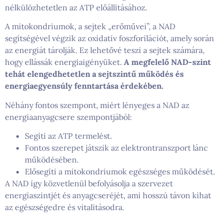
nélkülözhetetlen az ATP előállításához.
A mitokondriumok, a sejtek „erőművei”, a NAD
segítségével végzik az oxidatív foszforilációt, amely során
az energiát tárolják. Ez lehetővé teszi a sejtek számára,
hogy ellássák energiaigényüket.
A megfelelő NAD-szint
tehát elengedhetetlen a sejtszintű működés és
energiaegyensúly fenntartása érdekében.
Néhány fontos szempont, miért lényeges a NAD az
energiaanyagcsere szempontjából:
Segíti az ATP termelést.
Fontos szerepet játszik az elektrontranszport lánc
működésében.
Elősegíti a mitokondriumok egészséges működését.
A NAD így közvetlenül befolyásolja a szervezet
energiaszintjét és anyagcseréjét, ami hosszú távon kihat
az egészségedre és vitalitásodra.