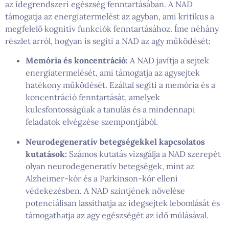
az idegrendszeri egészség fenntartásában. A NAD
támogatja az energiatermelést az agyban, ami kritikus a
megfelelő kognitív funkciók fenntartásához. Íme néhány
részlet arról, hogyan is segíti a NAD az agy működését:
Memória és koncentráció:
A NAD javítja a sejtek
energiatermelését, ami támogatja az agysejtek
hatékony működését. Ezáltal segíti a memória és a
koncentráció fenntartását, amelyek
kulcsfontosságúak a tanulás és a mindennapi
feladatok elvégzése szempontjából.
Neurodegeneratív betegségekkel kapcsolatos
kutatások:
Számos kutatás vizsgálja a NAD szerepét
olyan neurodegeneratív betegségek, mint az
Alzheimer-kór és a Parkinson-kór elleni
védekezésben. A NAD szintjének növelése
potenciálisan lassíthatja az idegsejtek lebomlását és
támogathatja az agy egészségét az idő múlásával.