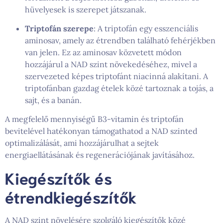
hüvelyesek is szerepet játszanak.
Triptofán szerepe
: A triptofán egy esszenciális
aminosav, amely az étrendben található fehérjékben
van jelen. Ez az aminosav közvetett módon
hozzájárul a NAD szint növekedéséhez, mivel a
szervezeted képes triptofánt niacinná alakítani. A
triptofánban gazdag ételek közé tartoznak a tojás, a
sajt, és a banán.
A megfelelő mennyiségű B3-vitamin és triptofán
bevitelével hatékonyan támogathatod a NAD szinted
optimalizálását, ami hozzájárulhat a sejtek
energiaellátásának és regenerációjának javításához.
Kiegészítők és
étrendkiegészítők
A NAD szint növelésére szolgáló kiegészítők közé