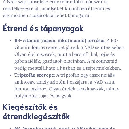
A NAD szint növelése érdekében több módszer is
rendelkezésre áll, amelyeket különböző étrendi és
életmódbeli szokásokkal lehet támogatni.
Étrend és tápanyagok
B3-vitamin (niacin, nikotinamid) forrásai
: A B3-
vitamin fontos szerepet játszik a NAD szintézisében.
Olyan élelmiszerek, mint a baromfi, hal, tojás és
gabonafélék, gazdagok niacinban. A nikotinamid
pedig megtalálható a húsban és a tejtermékekben.
Triptofán szerepe
: A triptofán egy esszenciális
aminosav, amely szintén hozzájárul a NAD szint
fenntartásához. Olyan ételek tartalmazzák, mint a
pulykahús, tojás és magvak.
Kiegészítők és
étrendkiegészítők
NAD+ prekurzorok, mint az NR (nikotinamid-