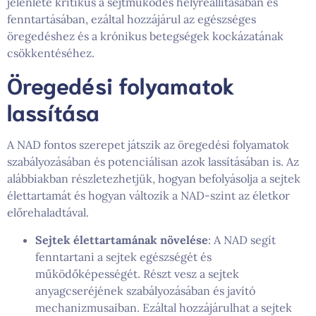
jelenléte kritikus a sejtműködés helyreállításában és
fenntartásában, ezáltal hozzájárul az egészséges
öregedéshez és a krónikus betegségek kockázatának
csökkentéséhez.
Öregedési folyamatok
lassítása
A NAD fontos szerepet játszik az öregedési folyamatok
szabályozásában és potenciálisan azok lassításában is. Az
alábbiakban részletezhetjük, hogyan befolyásolja a sejtek
élettartamát és hogyan változik a NAD-szint az életkor
előrehaladtával.
Sejtek élettartamának növelése
: A NAD segít
fenntartani a sejtek egészségét és
működőképességét. Részt vesz a sejtek
anyagcseréjének szabályozásában és javító
mechanizmusaiban. Ezáltal hozzájárulhat a sejtek