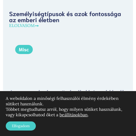
Személyiségtípusok és azok fontossága
az emberi életben
ELOLVASOM
Misc
A szorongás és az önértékelési problémák
gyökerei a fiataloknál
A weboldalon a minőségi felhasználói élmény érdekében
sütiket használunk.
ELOLVASOM
Többet megtudhatsz arról, hogy milyen sütiket használunk,
vagy kikapcsolhatod őket a
beállításokban
.
Elfogadom
Misc