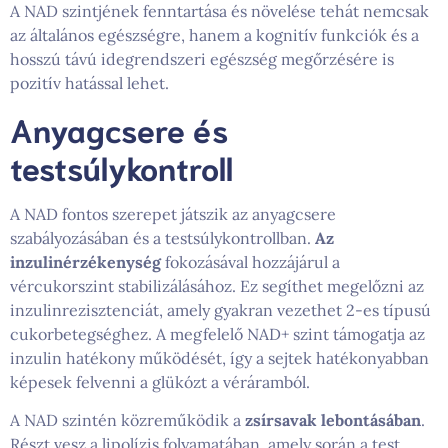
A NAD szintjének fenntartása és növelése tehát nemcsak
az általános egészségre, hanem a kognitív funkciók és a
hosszú távú idegrendszeri egészség megőrzésére is
pozitív hatással lehet.
Anyagcsere és
testsúlykontroll
A NAD fontos szerepet játszik az anyagcsere
szabályozásában és a testsúlykontrollban.
Az
inzulinérzékenység
fokozásával hozzájárul a
vércukorszint stabilizálásához. Ez segíthet megelőzni az
inzulinrezisztenciát, amely gyakran vezethet 2-es típusú
cukorbetegséghez. A megfelelő NAD+ szint támogatja az
inzulin hatékony működését, így a sejtek hatékonyabban
képesek felvenni a glükózt a véráramból.
A NAD szintén közreműködik a
zsírsavak lebontásában
.
Részt vesz a lipolízis folyamatában, amely során a test