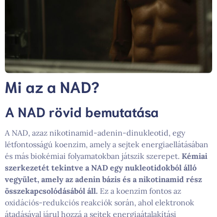
Mi az a NAD?
A NAD rövid bemutatása
A NAD, azaz nikotinamid-adenin-dinukleotid, egy
létfontosságú koenzim, amely a sejtek energiaellátásában
és más biokémiai folyamatokban játszik szerepet.
Kémiai
szerkezetét tekintve a NAD egy nukleotidokból álló
vegyület, amely az adenin bázis és a nikotinamid rész
összekapcsolódásából áll.
Ez a koenzim fontos az
oxidációs-redukciós reakciók során, ahol elektronok
átadásával járul hozzá a sejtek energiaátalakítási