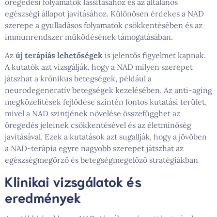
öregedési folyamatok lassításához és az általános
egészségi állapot javításához. Különösen érdekes a NAD
szerepe a gyulladásos folyamatok csökkentésében és az
immunrendszer működésének támogatásában.
Az
új terápiás lehetőségek
is jelentős figyelmet kapnak.
A kutatók azt vizsgálják, hogy a NAD milyen szerepet
játszhat a krónikus betegségek, például a
neurodegeneratív betegségek kezelésében. Az anti-aging
megközelítések fejlődése szintén fontos kutatási terület,
mivel a NAD szintjének növelése összefügghet az
öregedés jeleinek csökkentésével és az életminőség
javításával. Ezek a kutatások azt sugallják, hogy a jövőben
a NAD-terápia egyre nagyobb szerepet játszhat az
egészségmegőrző és betegségmegelőző stratégiákban
Klinikai vizsgálatok és
eredmények