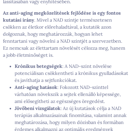
lassításában vagy enyhítésében.
Az anti-aging megközelítések fejlődése is egy fontos
kutatási irány
. Mivel a NAD szintje természetesen
csökken az életkor előrehaladtával, a kutatók azon
dolgoznak, hogy meghatározzák, hogyan lehet
fenntartani vagy növelni a NAD szintjét a szervezetben.
Ez nemcsak az élettartam növelését célozza meg, hanem
a jobb életminőséget is.
Krónikus betegségek
: A NAD-szint növelése
potenciálisan csökkentheti a krónikus gyulladásokat
és javíthatja a sejtfunkciókat.
Anti-aging hatások
: Fokozott NAD-szinttel
várhatóan növekszik a sejtek ellenálló képessége,
ami elősegítheti az egészséges öregedést.
Jövőbeni vizsgálatok
: Az új kutatások célja a NAD
terápiás alkalmazásainak finomítása, valamint annak
meghatározása, hogy milyen dózisban és formában
érdemes alkalmazni az optimális eredmények