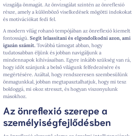
vizsgálja önmagát. Az önvizsgálat szintén az önreflexió
része, amely a különböző viselkedések mögötti indokokat
és motivációkat fedi fel.
A modern világ rohanó tempójában az önreflexió kiemelt
fontosságú.
Segít lelassítani és elgondolkodni azon, ami
igazán számít.
Továbbá támogat abban, hogy
tudatosabban éljünk és jobban navigáljunk a
mindennapok kihívásaiban. Egyre inkább szükség van rá,
hogy időt szánjunk a belső világunk felfedezésére és
megértésére. Azáltal, hogy rendszeresen szembesülünk
önmagunkkal, jobban megtapasztalhatjuk, hogy mi tesz
boldoggá, mi okoz stresszt, és hogyan viszonyulunk
másokhoz.
Az önreflexió szerepe a
személyiségfejlődésben
Az önreflexió alapvető eleme az érzelmi intelligenciának.