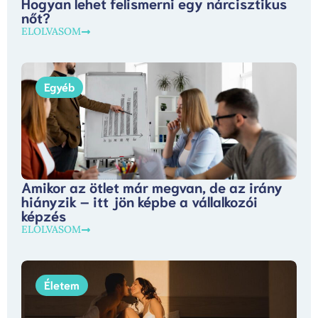
Hogyan lehet felismerni egy nárcisztikus
nőt?
ELOLVASOM
Egyéb
Amikor az ötlet már megvan, de az irány
hiányzik – itt jön képbe a vállalkozói
képzés
ELOLVASOM
Életem