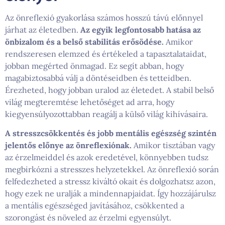
Az önreflexió gyakorlása számos hosszú távú előnnyel
járhat az életedben.
Az egyik legfontosabb hatása az
önbizalom és a belső stabilitás erősödése.
Amikor
rendszeresen elemzed és értékeled a tapasztalataidat,
jobban megérted önmagad. Ez segít abban, hogy
magabiztosabbá válj a döntéseidben és tetteidben.
Érezheted, hogy jobban uralod az életedet. A stabil belső
világ megteremtése lehetőséget ad arra, hogy
kiegyensúlyozottabban reagálj a külső világ kihívásaira.
A stresszcsökkentés és jobb mentális egészség szintén
jelentős előnye az önreflexiónak.
Amikor tisztában vagy
az érzelmeiddel és azok eredetével, könnyebben tudsz
megbirkózni a stresszes helyzetekkel. Az önreflexió során
felfedezheted a stressz kiváltó okait és dolgozhatsz azon,
hogy ezek ne uralják a mindennapjaidat. Így hozzájárulsz
a mentális egészséged javításához, csökkented a
szorongást és növeled az érzelmi egyensúlyt.