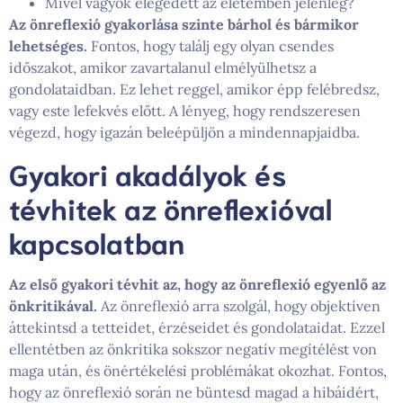
Mivel vagyok elégedett az életemben jelenleg?
Az önreflexió gyakorlása szinte bárhol és bármikor
lehetséges.
Fontos, hogy találj egy olyan csendes
időszakot, amikor zavartalanul elmélyülhetsz a
gondolataidban. Ez lehet reggel, amikor épp felébredsz,
vagy este lefekvés előtt. A lényeg, hogy rendszeresen
végezd, hogy igazán beleépüljön a mindennapjaidba.
Gyakori akadályok és
tévhitek az önreflexióval
kapcsolatban
Az első gyakori tévhit az, hogy az önreflexió egyenlő az
önkritikával.
Az önreflexió arra szolgál, hogy objektíven
áttekintsd a tetteidet, érzéseidet és gondolataidat. Ezzel
ellentétben az önkritika sokszor negatív megítélést von
maga után, és önértékelési problémákat okozhat. Fontos,
hogy az önreflexió során ne büntesd magad a hibáidért,