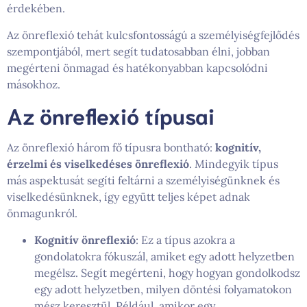
érdekében.
Az önreflexió tehát kulcsfontosságú a személyiségfejlődés
szempontjából, mert segít tudatosabban élni, jobban
megérteni önmagad és hatékonyabban kapcsolódni
másokhoz.
Az önreflexió típusai
Az önreflexió három fő típusra bontható:
kognitív,
érzelmi és viselkedéses önreflexió
. Mindegyik típus
más aspektusát segíti feltárni a személyiségünknek és
viselkedésünknek, így együtt teljes képet adnak
önmagunkról.
Kognitív önreflexió
: Ez a típus azokra a
gondolatokra fókuszál, amiket egy adott helyzetben
megélsz. Segít megérteni, hogy hogyan gondolkodsz
egy adott helyzetben, milyen döntési folyamatokon
mész keresztül. Például, amikor egy