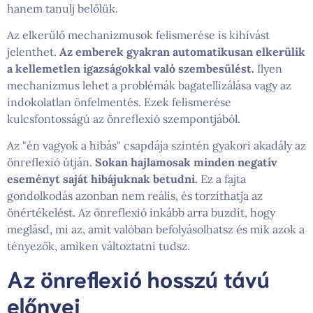
hanem tanulj belőlük.
Az elkerülő mechanizmusok felismerése is kihívást
jelenthet.
Az emberek gyakran automatikusan elkerülik
a kellemetlen igazságokkal való szembesülést.
Ilyen
mechanizmus lehet a problémák bagatellizálása vagy az
indokolatlan önfelmentés. Ezek felismerése
kulcsfontosságú az önreflexió szempontjából.
Az "én vagyok a hibás" csapdája szintén gyakori akadály az
önreflexió útján.
Sokan hajlamosak minden negatív
eseményt saját hibájuknak betudni.
Ez a fajta
gondolkodás azonban nem reális, és torzíthatja az
önértékelést. Az önreflexió inkább arra buzdít, hogy
meglásd, mi az, amit valóban befolyásolhatsz és mik azok a
tényezők, amiken változtatni tudsz.
Az önreflexió hosszú távú
előnyei