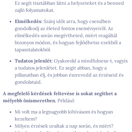
Ez segít tisztábban látni a helyzeteket és a benned
zajló folyamatokat.
Elmélkedés:
Szánj időt arra, hogy csendben
gondolkodj az életed fontos eseményeiről. Az
elmélkedés során megértheted, miért reagáltál
bizonyos módon, és hogyan fejlődhetsz ezekből a
tapasztalatokból.
Tudatos jelenlét:
Gyakorold a mindfulness-t, vagyis
a tudatos jelenlétet. Ez segít abban, hogy a
pillanatban élj, és jobban észrevedd az érzéseid és
gondolataid.
A megfelelő kérdések feltevése is sokat segíthet a
mélyebb önismeretben.
Például:
Mi volt ma a legnagyobb kihívásom és hogyan
kezeltem?
Milyen érzések uraltak a nap során, és miért?