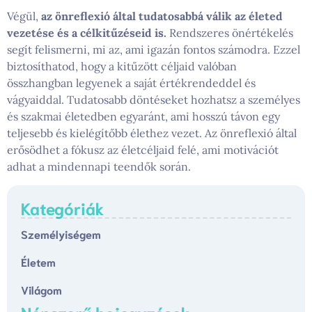
Végül,
az önreflexió által tudatosabbá válik az életed
vezetése és a célkitűzéseid is.
Rendszeres önértékelés
segít felismerni, mi az, ami igazán fontos számodra. Ezzel
biztosíthatod, hogy a kitűzött céljaid valóban
összhangban legyenek a saját értékrendeddel és
vágyaiddal. Tudatosabb döntéseket hozhatsz a személyes
és szakmai életedben egyaránt, ami hosszú távon egy
teljesebb és kielégítőbb élethez vezet. Az önreflexió által
erősödhet a fókusz az életcéljaid felé, ami motivációt
adhat a mindennapi teendők során.
Kategóriák
Személyiségem
Életem
Világom
Népszerű bejegyzések