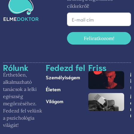
cikkekről!
Feliratkozom!
Rólunk
Fedezd fel
Friss
M
Érthetően,
Személyiségem
i
alkalmazható
s
Életem
tanácsok a lelki
M
egészség
Világom
e
megőrzéséhez.
n
Fedezd fel velünk
m
a pszichológia
világát!