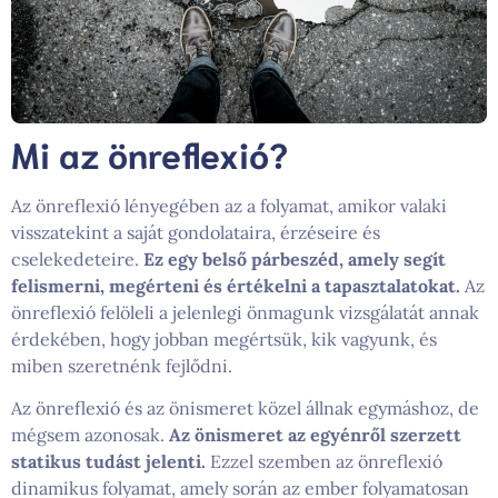
Mi az önreflexió?
Az önreflexió lényegében az a folyamat, amikor valaki
visszatekint a saját gondolataira, érzéseire és
cselekedeteire.
Ez egy belső párbeszéd, amely segít
felismerni, megérteni és értékelni a tapasztalatokat.
Az
önreflexió felöleli a jelenlegi önmagunk vizsgálatát annak
érdekében, hogy jobban megértsük, kik vagyunk, és
miben szeretnénk fejlődni.
Az önreflexió és az önismeret közel állnak egymáshoz, de
mégsem azonosak.
Az önismeret az egyénről szerzett
statikus tudást jelenti.
Ezzel szemben az önreflexió
dinamikus folyamat, amely során az ember folyamatosan