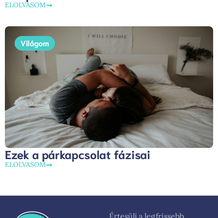
ELOLVASOM
Világom
Ezek a párkapcsolat fázisai
ELOLVASOM
Értesülj a legfrissebb