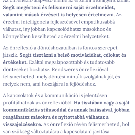
Segít megérteni és felismerni saját érzelmeidet,
valamint mások érzéseit is helyesen értelmezni.
Az
érzelmi intelligencia fejlesztésével empatikusabbá
válhatsz, így jobban kapcsolódhatsz másokhoz és
könnyebben kezelheted az érzelmi helyzeteket.
Az önreflexió a döntéshozatalban is fontos szerepet
játszik.
Segít tisztázni a belső motivációkat, célokat és
értékeket.
Ezáltal megalapozottabb és tudatosabb
döntéseket hozhatsz. Rendszeres önreflexióval
felismerheted, mely döntési minták szolgálnak jól, és
melyek nem, ami hozzájárul a fejlődéshez.
A kapcsolatok és a kommunikáció is jelentősen
profitálhatnak az önreflexióból.
Ha tisztában vagy a saját
kommunikációs stílusoddal és annak hatásaival, jobban
reagálhatsz másokra és nyitottabbá válhatsz a
visszajelzésekre.
Az önreflexió révén felismerheted, hol
van szükség változtatásra a kapcsolataid javítása