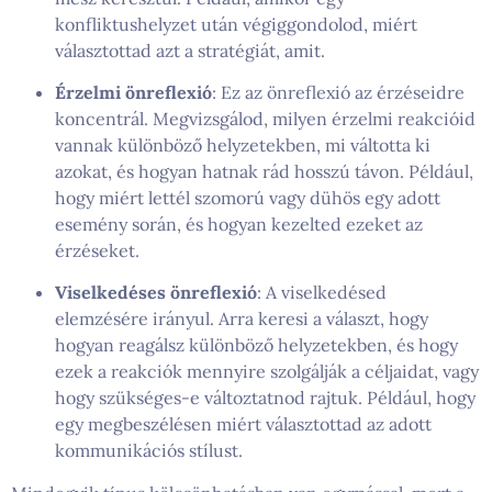
konfliktushelyzet után végiggondolod, miért
választottad azt a stratégiát, amit.
Érzelmi önreflexió
: Ez az önreflexió az érzéseidre
koncentrál. Megvizsgálod, milyen érzelmi reakcióid
vannak különböző helyzetekben, mi váltotta ki
azokat, és hogyan hatnak rád hosszú távon. Például,
hogy miért lettél szomorú vagy dühös egy adott
esemény során, és hogyan kezelted ezeket az
érzéseket.
Viselkedéses önreflexió
: A viselkedésed
elemzésére irányul. Arra keresi a választ, hogy
hogyan reagálsz különböző helyzetekben, és hogy
ezek a reakciók mennyire szolgálják a céljaidat, vagy
hogy szükséges-e változtatnod rajtuk. Például, hogy
egy megbeszélésen miért választottad az adott
kommunikációs stílust.