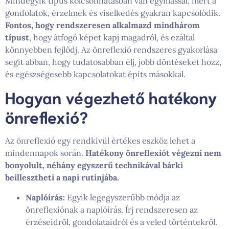
Mindegyik típus kölcsönhatásban van egymással, mert a
gondolatok, érzelmek és viselkedés gyakran kapcsolódik.
Fontos, hogy rendszeresen alkalmazd mindhárom
típust
, hogy átfogó képet kapj magadról, és ezáltal
könnyebben fejlődj. Az önreflexió rendszeres gyakorlása
segít abban, hogy tudatosabban élj, jobb döntéseket hozz,
és egészségesebb kapcsolatokat építs másokkal.
Hogyan végezhető hatékony
önreflexió?
Az önreflexió egy rendkívül értékes eszköz lehet a
mindennapok során.
Hatékony önreflexiót végezni nem
bonyolult, néhány egyszerű technikával bárki
beillesztheti a napi rutinjába.
Naplóírás:
Egyik legegyszerűbb módja az
önreflexiónak a naplóírás. Írj rendszeresen az
érzéseidről, gondolataidról és a veled történtekről.