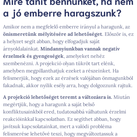
Mire tanít bennünket, ha nem
a jó emberre haragszunk?
Amikor nem a megfelelő emberre irányul a haragunk, az
önismeretünk mélyítésére ad lehetőséget
. Először is, ez
a helyzet segít abban, hogy elfogadjuk saját
árnyoldalainkat.
Mindannyiunkban vannak negatív
érzelmek és gyengeségek
, amelyeket nehéz
szembenézni. A projekció olyan tükröt tart elénk,
amelyben megpillanthatjuk ezeket a részeinket. Ha
felismerjük, hogy ezek az érzések valójában önmagunkból
fakadnak, akkor nyílik esély arra, hogy dolgozzunk rajtuk.
A projekció lehetőséget teremt a változásra is.
Miután
megértjük, hogy a haragunk a saját belső
konfliktusainkból ered, tudatosabbá válhatunk érzelmi
reakcióinkkal kapcsolatban. Ez segíthet abban, hogy
javítsuk kapcsolatainkat, mert a valódi probléma
felismerése lehetővé teszi, hogy megváltoztassuk a