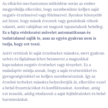
Az elhárító mechanizmus működése során az ember
megpróbálja elkerülni, hogy szembesülnie kelljen saját
negatív érzelmeivel vagy félelmeivel. Ilyenkor könnyebb
azt hinni, hogy mások éreznek vagy gondolnak rólunk
valamit, amit valójában mi magunk tapasztalunk belsőleg.
Ez a fajta védekezési művelet automatikusan és
tudattalanul zajlik le, azaz az egyén gyakran nem is
tudja, hogy ezt teszi.
Azért vetítünk ki saját érzelmeket másokra, mert gyakran
nehéz és fájdalmas lehet beismerni a magunkkal
kapcsolatos negatív érzéseket vagy tényeket. Ez a
maladaptív módja annak, hogy a saját érzéseinkkel és
gyengeségeinkkel ne kelljen szembenéznünk. Így az
érzelmi terheket másokra helyezhetjük át, elkerülve ezzel
a belső frusztrációkat és konfliktusokat. Azonban, amíg
ezt tesszük, addig elodázzuk a saját fejlődésünket és belső
harmóniánkat.