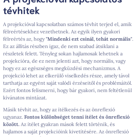
tévhitek
A projekcióval kapcsolatban számos tévhit terjed el, amik
félreértésekhez vezethetnek. Az egyik ilyen gyakori
félreértés az, hogy
"Mindenki ezt csinál, tehát normális"
.
Ez az állítás részben igaz, de nem szabad átsiklani a
részletek felett. Tényleg sokan hajlamosak lehetnek a
projekcióra, de ez nem jelenti azt, hogy normális, vagy
hogy ez az egészséges megküzdési mechanizmus. A
projekció lehet az elkerülő viselkedés része, amely távol
tarthatja az egyént saját valódi érzéseitől és problémáitól.
Ezért fontos felismerni, hogy bár gyakori, nem feltétlenül
kívánatos mintázat.
Másik tévhit az, hogy az ítélkezés és az önreflexió
ugyanaz.
Fontos különbséget tenni ítélet és önreflexió
között.
Az ítélet gyakran mások felett történik, és
hajlamos a saját projekcióink kivetítésére. Az önreflexió