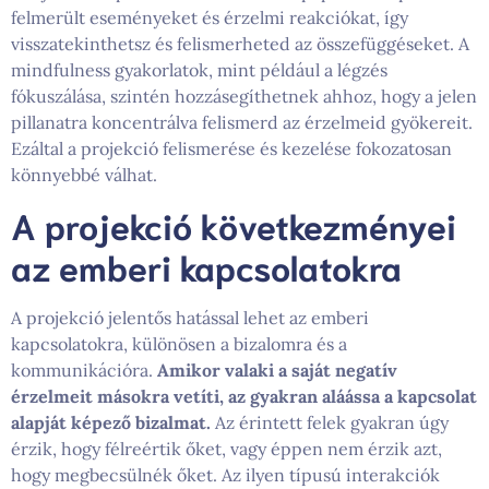
felmerült eseményeket és érzelmi reakciókat, így
visszatekinthetsz és felismerheted az összefüggéseket. A
mindfulness gyakorlatok, mint például a légzés
fókuszálása, szintén hozzásegíthetnek ahhoz, hogy a jelen
pillanatra koncentrálva felismerd az érzelmeid gyökereit.
Ezáltal a projekció felismerése és kezelése fokozatosan
könnyebbé válhat.
A projekció következményei
az emberi kapcsolatokra
A projekció jelentős hatással lehet az emberi
kapcsolatokra, különösen a bizalomra és a
kommunikációra.
Amikor valaki a saját negatív
érzelmeit másokra vetíti, az gyakran aláássa a kapcsolat
alapját képező bizalmat.
Az érintett felek gyakran úgy
érzik, hogy félreértik őket, vagy éppen nem érzik azt,
hogy megbecsülnék őket. Az ilyen típusú interakciók