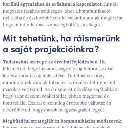
kerülni egymáshoz és erősíteni a kapcsolatot.
Ennek
megvalósításához szükséges lehet a kommunikáció
nyíltabbá és őszintébbé tétele, valamint annak megértése,
hogy mindenki más szemszögből látja a világot.
Mit tehetünk, ha ráismerünk
a saját projekcióinkra?
Tudatosítás szerepe az érzelmi fejlődésben
: Ha
felismered, hogy hajlamos vagy a projekcióra, az első
lépés a tudatosság fejlesztése. Tudatosítsd, hogy
mindenkinek vannak hibái, és az érzéseidet nem kell
másokra vetítened. Az önismeret növelése segít abban,
hogy saját érzelmi reakcióidat jobban megértsd és
kontrolláld. Ezáltal érzelmileg érettebbé válhatsz és
elkerülheted, hogy másokkal igazságtalan legyél.
Megküzdési stratégiák és kommunikációs módszerek
:
Fontos, hogy olyan stratégiákat dolgozz ki, amelyek