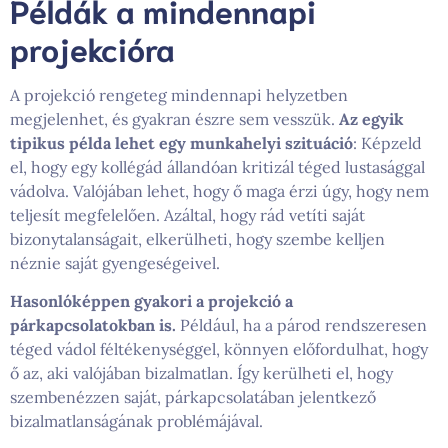
Példák a mindennapi
projekcióra
A projekció rengeteg mindennapi helyzetben
megjelenhet, és gyakran észre sem vesszük.
Az egyik
tipikus példa lehet egy munkahelyi szituáció
: Képzeld
el, hogy egy kollégád állandóan kritizál téged lustasággal
vádolva. Valójában lehet, hogy ő maga érzi úgy, hogy nem
teljesít megfelelően. Azáltal, hogy rád vetíti saját
bizonytalanságait, elkerülheti, hogy szembe kelljen
néznie saját gyengeségeivel.
Hasonlóképpen gyakori a projekció a
párkapcsolatokban is.
Például, ha a párod rendszeresen
téged vádol féltékenységgel, könnyen előfordulhat, hogy
ő az, aki valójában bizalmatlan. Így kerülheti el, hogy
szembenézzen saját, párkapcsolatában jelentkező
bizalmatlanságának problémájával.