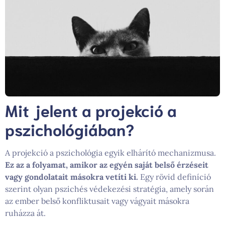
Mit jelent a projekció a
pszichológiában?
A projekció a pszichológia egyik elhárító mechanizmusa.
Ez az a folyamat, amikor az egyén saját belső érzéseit
vagy gondolatait másokra vetíti ki.
Egy rövid definíció
szerint olyan pszichés védekezési stratégia, amely során
az ember belső konfliktusait vagy vágyait másokra
ruházza át.