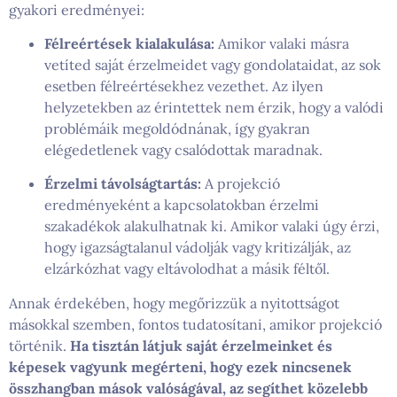
gyakori eredményei:
Félreértések kialakulása:
Amikor valaki másra
vetíted saját érzelmeidet vagy gondolataidat, az sok
esetben félreértésekhez vezethet. Az ilyen
helyzetekben az érintettek nem érzik, hogy a valódi
problémáik megoldódnának, így gyakran
elégedetlenek vagy csalódottak maradnak.
Érzelmi távolságtartás:
A projekció
eredményeként a kapcsolatokban érzelmi
szakadékok alakulhatnak ki. Amikor valaki úgy érzi,
hogy igazságtalanul vádolják vagy kritizálják, az
elzárkózhat vagy eltávolodhat a másik féltől.
Annak érdekében, hogy megőrizzük a nyitottságot
másokkal szemben, fontos tudatosítani, amikor projekció
történik.
Ha tisztán látjuk saját érzelmeinket és
képesek vagyunk megérteni, hogy ezek nincsenek
összhangban mások valóságával, az segíthet közelebb