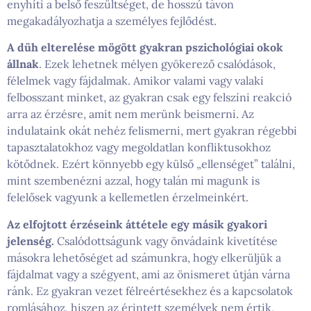
enyhíti a belső feszültséget, de hosszú távon
megakadályozhatja a személyes fejlődést.
A düh elterelése mögött gyakran pszichológiai okok
állnak
. Ezek lehetnek mélyen gyökerező csalódások,
félelmek vagy fájdalmak. Amikor valami vagy valaki
felbosszant minket, az gyakran csak egy felszíni reakció
arra az érzésre, amit nem merünk beismerni. Az
indulataink okát nehéz felismerni, mert gyakran régebbi
tapasztalatokhoz vagy megoldatlan konfliktusokhoz
kötődnek. Ezért könnyebb egy külső „ellenséget” találni,
mint szembenézni azzal, hogy talán mi magunk is
felelősek vagyunk a kellemetlen érzelmeinkért.
Az elfojtott érzéseink áttétele egy másik gyakori
jelenség.
Csalódottságunk vagy önvádaink kivetítése
másokra lehetőséget ad számunkra, hogy elkerüljük a
fájdalmat vagy a szégyent, ami az önismeret útján várna
ránk. Ez gyakran vezet félreértésekhez és a kapcsolatok
romlásához, hiszen az érintett személyek nem értik,