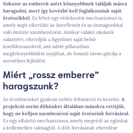
Sokszor az emberek azért könnyebbnek találják másra
haragudni, mert így kevésbé kell foglalkozniuk saját
érzéseikkel.
Ez lehet egy védekezési mechanizmus is,
amely segít elkerülni az önreflexiót és az önmagunkkal
való őszinte szembenézést. Amikor valakit okolunk
valamiért, eltereljük a figyelmet saját belső
konfliktusainkról, ami adott pillanatban
megkönnyebbülést nyújthat, de hosszú távon gátolja a
személyes fejlődést.
Miért „rossz emberre”
haragszunk?
Az érzelmeinket gyakran nehéz felismerni és kezelni.
A
projekció során dühünket általában másokra vetítjük,
hogy ne kelljen szembenézni saját érzéseink forrásával.
Ez egy elhárító mechanizmus, amely megvédi az egónkat
a kellemetlen valóságtól. A düh forrásának elterelése