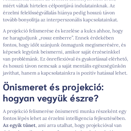
miért váltak hirtelen célpontjává indulatainknak. Az
érzelmi felelősségvállalás hiánya pedig hosszú távon
tovább bonyolítja az interperszonális kapcsolatainkat.
A projekció felismerése és kezelése a kulcs ahhoz, hogy
ne haragudjunk „rossz emberre”. Ennek érdekében
fontos, hogy időt szánjunk önmagunk megismerésére, és
képesek legyünk beismerni, amikor saját érzéseinkkel
van problémánk. Ez önreflexióval és gyakorlással elérhető,
és hosszú távon nemcsak a saját mentális egészségünkön
javíthat, hanem a kapcsolatainkra is pozitív hatással lehet.
Önismeret és projekció:
hogyan vegyük észre?
A projekció felismerése önismereti munka részeként egy
fontos lépés lehet az érzelmi intelligencia fejlesztésében.
Az egyik tünet
, ami arra utalhat, hogy projekcióval van