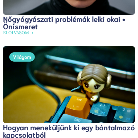
Nőgyógyászati problémák lelki okai •
Önismeret
ELOLVASOM
Világom
Hogyan meneküljünk ki egy bántalmazó
kapcsolatból