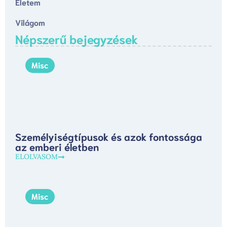
Életem
Világom
Népszerű bejegyzések
Misc
Személyiségtípusok és azok fontossága
az emberi életben
ELOLVASOM
Misc