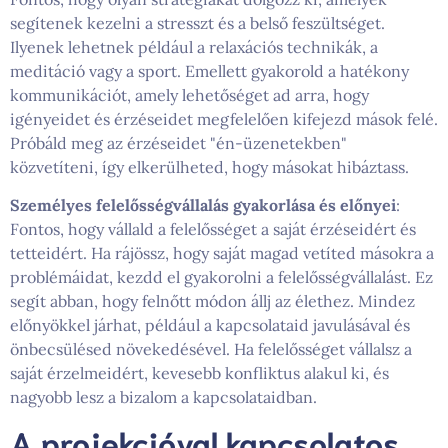
segítenek kezelni a stresszt és a belső feszültséget.
Ilyenek lehetnek például a relaxációs technikák, a
meditáció vagy a sport. Emellett gyakorold a hatékony
kommunikációt, amely lehetőséget ad arra, hogy
igényeidet és érzéseidet megfelelően kifejezd mások felé.
Próbáld meg az érzéseidet "én-üzenetekben"
közvetíteni, így elkerülheted, hogy másokat hibáztass.
Személyes felelősségvállalás gyakorlása és előnyei
:
Fontos, hogy vállald a felelősséget a saját érzéseidért és
tetteidért. Ha rájössz, hogy saját magad vetíted másokra a
problémáidat, kezdd el gyakorolni a felelősségvállalást. Ez
segít abban, hogy felnőtt módon állj az élethez. Mindez
előnyökkel járhat, például a kapcsolataid javulásával és
önbecsülésed növekedésével. Ha felelősséget vállalsz a
saját érzelmeidért, kevesebb konfliktus alakul ki, és
nagyobb lesz a bizalom a kapcsolataidban.
A projekcióval kapcsolatos