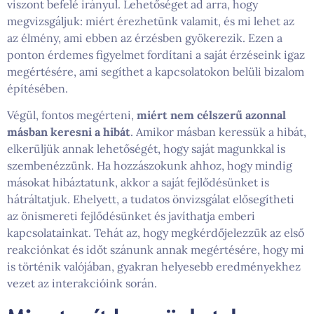
viszont befelé irányul. Lehetőséget ad arra, hogy
megvizsgáljuk: miért érezhetünk valamit, és mi lehet az
az élmény, ami ebben az érzésben gyökerezik. Ezen a
ponton érdemes figyelmet fordítani a saját érzéseink igaz
megértésére, ami segíthet a kapcsolatokon belüli bizalom
építésében.
Végül, fontos megérteni,
miért nem célszerű azonnal
másban keresni a hibát
. Amikor másban keressük a hibát,
elkerüljük annak lehetőségét, hogy saját magunkkal is
szembenézzünk. Ha hozzászokunk ahhoz, hogy mindig
másokat hibáztatunk, akkor a saját fejlődésünket is
hátráltatjuk. Ehelyett, a tudatos önvizsgálat elősegítheti
az önismereti fejlődésünket és javíthatja emberi
kapcsolatainkat. Tehát az, hogy megkérdőjelezzük az első
reakciónkat és időt szánunk annak megértésére, hogy mi
is történik valójában, gyakran helyesebb eredményekhez
vezet az interakcióink során.