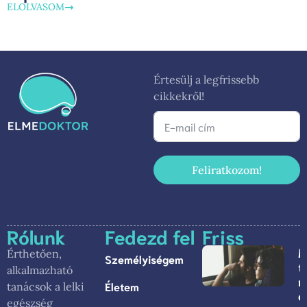
ELOLVASOM
Értesülj a legfrissebb
cikkekről!
Feliratkozom!
Rólunk
Fedezd fel
Friss
M
Érthetően,
Személyiségem
t
alkalmazható
m
Életem
tanácsok a lelki
c
egészség