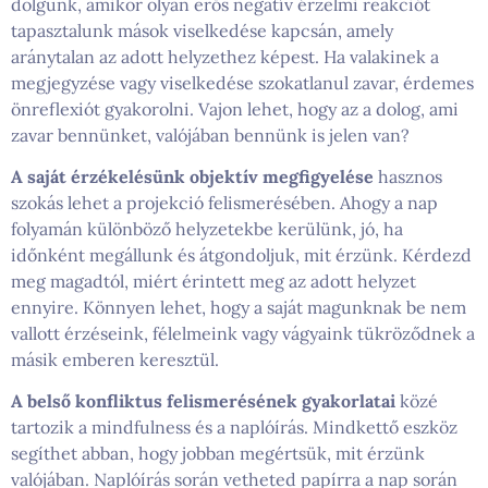
dolgunk, amikor olyan erős negatív érzelmi reakciót
tapasztalunk mások viselkedése kapcsán, amely
aránytalan az adott helyzethez képest. Ha valakinek a
megjegyzése vagy viselkedése szokatlanul zavar, érdemes
önreflexiót gyakorolni. Vajon lehet, hogy az a dolog, ami
zavar bennünket, valójában bennünk is jelen van?
A saját érzékelésünk objektív megfigyelése
hasznos
szokás lehet a projekció felismerésében. Ahogy a nap
folyamán különböző helyzetekbe kerülünk, jó, ha
időnként megállunk és átgondoljuk, mit érzünk. Kérdezd
meg magadtól, miért érintett meg az adott helyzet
ennyire. Könnyen lehet, hogy a saját magunknak be nem
vallott érzéseink, félelmeink vagy vágyaink tükröződnek a
másik emberen keresztül.
A belső konfliktus felismerésének gyakorlatai
közé
tartozik a mindfulness és a naplóírás. Mindkettő eszköz
segíthet abban, hogy jobban megértsük, mit érzünk
valójában. Naplóírás során vetheted papírra a nap során