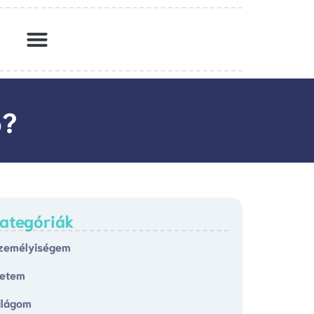
ó?
ategóriák
zemélyiségem
letem
ilágom