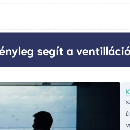
ényleg segít a ventilláci
K
S
É
V