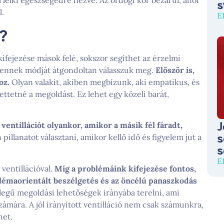
s
l.
E
l?
kifejezése mások felé, sokszor segíthet az érzelmi
 ennek módját átgondoltan válasszuk meg.
Először is,
oz.
Olyan valakit, akiben megbízunk, aki empatikus, és
ttetné a megoldást. Ez lehet egy közeli barát,
J
 ventillációt olyankor, amikor a másik fél fáradt,
s
illanatot választani, amikor kellő idő és figyelem jut a
s
E
ventillációval.
Míg a problémáink kifejezése fontos,
lémaorientált beszélgetés és az öncélú panaszkodás
legű megoldási lehetőségek irányába terelni, ami
ámára. A jól irányított ventilláció nem csak számunkra,
het.