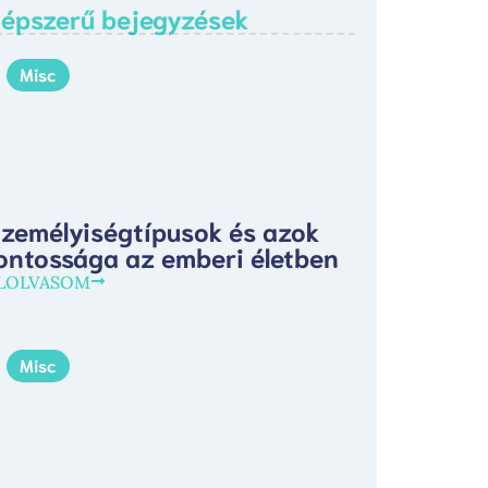
épszerű bejegyzések
Misc
zemélyiségtípusok és azok
ontossága az emberi életben
LOLVASOM
Misc