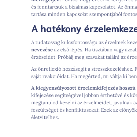
és fenntartsuk a bizalmas kapcsolatot. Az önma
tartása minden kapcsolat szempontjából fontos
A hatékony érzelemkeze
A tudatosság kulcsfontosságú az érzelmek kez
nevezése
az első lépés. Ha tisztában vagy azza
érzéseidet. Próbálj meg szavakat találni az ér
Az önreflexió hozzásegít a stresszkezeléshez. F
saját reakcióidat. Ha megérted, mi váltja ki be
A kiegyensúlyozott érzelemkifejezés hosszú t
kifejezése segítségével jobban érthetővé és k
megtanulod kezelni az érzelmeidet, javulnak a
feszültséget és konfliktusokat. Ezek az előny
életvitelhez.