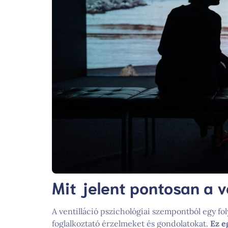
Mit jelent pontosan a v
A ventilláció pszichológiai szempontból egy f
foglalkoztató érzelmeket és gondolatokat.
Ez e