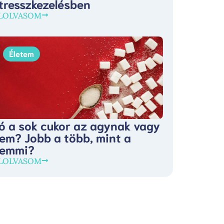
tresszkezelésben
LOLVASOM
Életem
ó a sok cukor az agynak vagy
em? Jobb a több, mint a
emmi?
LOLVASOM