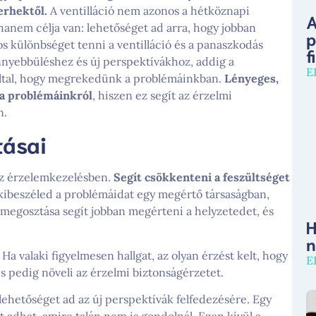
erhektől.
A ventilláció nem azonos a hétköznapi
A
anem célja van: lehetőséget ad arra, hogy jobban
p
 különbséget tenni a ventilláció és a panaszkodás
f
nnyebbüléshez és új perspektívákhoz, addig a
E
által, hogy megrekedünk a problémáinkban.
Lényeges,
 a problémáinkról
, hiszen ez segít az érzelmi
n.
tásai
 az érzelemkezelésben.
Segít csökkenteni a feszültséget
ibeszéled a problémáidat egy megértő társaságban,
d megosztása segít jobban megérteni a helyzetedet, és
H
n
Ha valaki figyelmesen hallgat, az olyan érzést kelt, hogy
E
s pedig növeli az érzelmi biztonságérzetet.
lehetőséget ad az új perspektívák felfedezésére. Egy