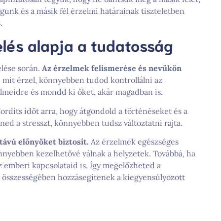
gunk és a másik fél érzelmi határainak tiszteletben
.
lés alapja a tudatosság
elése során.
Az érzelmek felismerése és nevükön
l, mit érzel, könnyebben tudod kontrollálni az
zelmeidre és mondd ki őket, akár magadban is.
ordíts időt arra, hogy átgondold a történéseket és a
nned a stresszt, könnyebben tudsz változtatni rajta.
ávú előnyöket biztosít.
Az érzelmek egészséges
önnyebben kezelhetővé válnak a helyzetek. Továbbá, ha
z emberi kapcsolataid is. Így megelőzheted a
ök összességében hozzásegítenek a kiegyensúlyozott