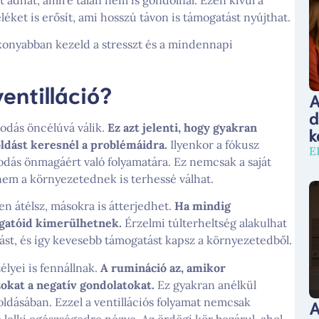
t adhat, amire talán nem is gondolnál. Ezen kívül a
éket is erősít, ami hosszú távon is támogatást nyújthat.
onyabban kezeld a stresszt és a mindennapi
entilláció?
A
d
kodás öncélúvá válik.
Ez azt jelenti, hogy gyakran
k
ldást keresnél a problémáidra.
Ilyenkor a fókusz
E
kodás önmagáért való folyamatára. Ez nemcsak a saját
anem a környezetednek is terhessé válhat.
en átélsz, másokra is átterjedhet.
Ha mindig
lgatóid kimerülhetnek.
Érzelmi túlterheltség alakulhat
tást, és így kevesebb támogatást kapsz a környezetedből.
élyei is fennállnak.
A rumináció az, amikor
okat a negatív gondolatokat.
Ez gyakran anélkül
ldásában. Ezzel a ventillációs folyamat nemcsak
A
 a lelki egészségedre nézve. Az ördögi kör bezárul, ahol