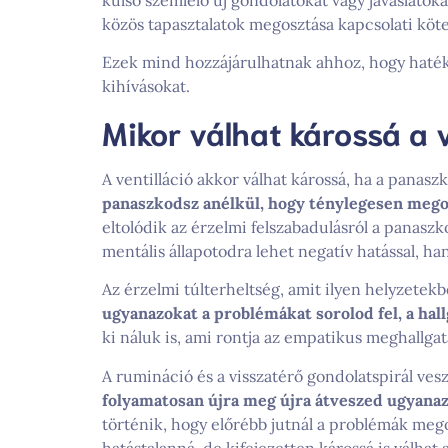
külső szemlélő új gondolatokat vagy javaslatoka
közös tapasztalatok megosztása kapcsolati kötel
Ezek mind hozzájárulhatnak ahhoz, hogy haték
kihívásokat.
Mikor válhat károssá a v
A ventilláció akkor válhat károssá, ha a panasz
panaszkodsz anélkül, hogy ténylegesen mego
eltolódik az érzelmi felszabadulásról a panasz
mentális állapotodra lehet negatív hatással, h
Az érzelmi túlterheltség, amit ilyen helyzetekb
ugyanazokat a problémákat sorolod fel, a hal
ki náluk is, ami rontja az empatikus meghallga
A rumináció és a visszatérő gondolatspirál vesz
folyamatosan újra meg újra átveszed ugyanaz
történik, hogy előrébb jutnál a problémák mego
hatástalanná, de kifejezetten károssá is válhat