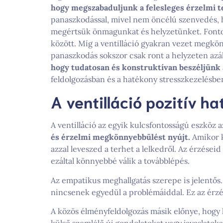
hogy megszabaduljunk a felesleges érzelmi t
panaszkodással, mivel nem öncélú szenvedés, h
megértsük önmagunkat és helyzetünket. Fontos
között. Míg a ventilláció gyakran vezet megkö
panaszkodás sokszor csak ront a helyzeten az
hogy tudatosan és konstruktívan beszéljünk
feldolgozásban és a hatékony stresszkezelésbe
A ventilláció pozitív ha
A ventilláció az egyik kulcsfontosságú eszköz
és érzelmi megkönnyebbülést nyújt.
Amikor k
azzal leveszed a terhet a lelkedről. Az érzései
ezáltal könnyebbé válik a továbblépés.
Az empatikus meghallgatás szerepe is jelentős. 
nincsenek egyedül a problémáiddal. Ez az érzé
A közös élményfeldolgozás másik előnye, hogy 