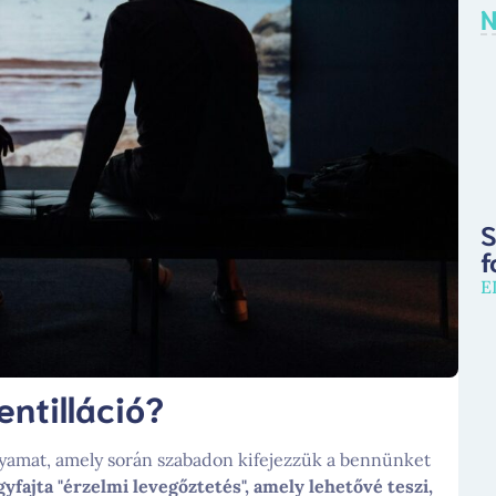
N
S
f
E
entilláció?
olyamat, amely során szabadon kifejezzük a bennünket
gyfajta "érzelmi levegőztetés", amely lehetővé teszi,