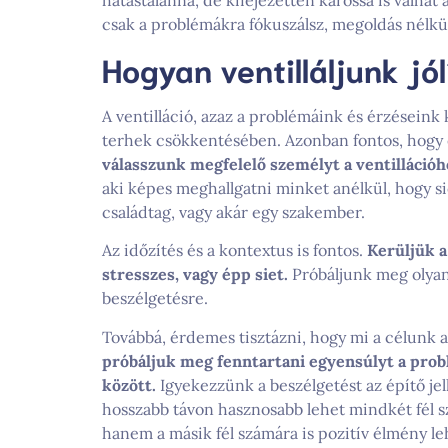
csak a problémákra fókuszálsz, megoldás nélkü
Hogyan ventilláljunk jó
A ventilláció, azaz a problémáink és érzéseink 
terhek csökkentésében. Azonban fontos, hogy
válasszunk megfelelő személyt a ventillációh
aki képes meghallgatni minket anélkül, hogy sie
családtag, vagy akár egy szakember.
Az időzítés és a kontextus is fontos.
Kerüljük a
stresszes, vagy épp siet.
Próbáljunk meg olyan p
beszélgetésre.
Továbbá, érdemes tisztázni, hogy mi a célunk a 
próbáljuk meg fenntartani egyensúlyt a prob
között.
Igyekezzünk a beszélgetést az építő jel
hosszabb távon hasznosabb lehet mindkét fél sz
hanem a másik fél számára is pozitív élmény le