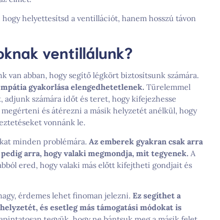
 hogy helyettesítsd a ventillációt, hanem hosszú távon
oknak ventillálunk?
nk van abban, hogy segítő légkört biztosítsunk számára.
 empátia gyakorlása elengedhetetlenek.
Türelemmel
 adjunk számára időt és teret, hogy kifejezhesse
k megérteni és átérezni a másik helyzetét anélkül, hogy
eztetéseket vonnánk le.
okat minden problémára.
Az emberek gyakran csak arra
 pedig arra, hogy valaki megmondja, mit tegyenek.
A
ól ered, hogy valaki más előtt kifejtheti gondjait és
nagy, érdemes lehet finoman jelezni.
Ez segíthet a
 helyzetét, és esetleg más támogatási módokat is
apintatosan tegyük, hogy ne bántsuk meg a másik felet,