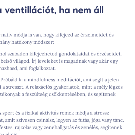
 ventillációt, ha nem áll
rnatív módja is van, hogy kifejezd az érzelmeidet és
éhány hatékony módszer:
 ahol szabadon kifejezheted gondolataidat és érzéseidet.
 belső világod. Írj leveleket is magadnak vagy akár egy
azhasd, ami foglalkoztat.
: Próbáld ki a mindfulness meditációt, ami segít a jelen
 a stresszt. A relaxációs gyakorlatok, mint a mély légzés
hatékonyak a feszültség csökkentésében, és segítenek
A sport és a fizikai aktivitás remek módja a stressz
 amit szívesen csinálsz, legyen az futás, jóga vagy tánc.
estés, rajzolás vagy zenehallgatás és zenélés, segítenek
az elmét.