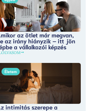
mikor az ötlet már megvan,
e az irány hiányzik – itt jön
épbe a vállalkozói képzés
LOLVASOM
Életem
z intimitás szerepe a