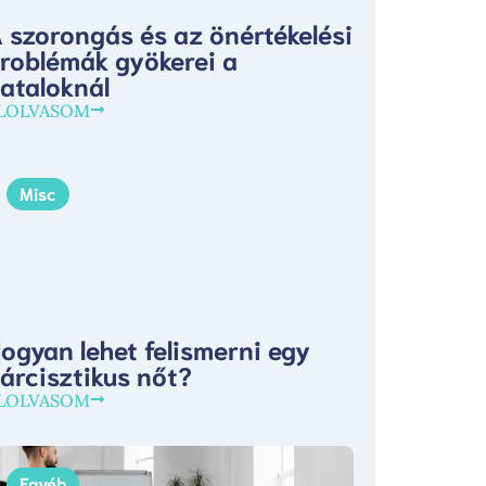
 szorongás és az önértékelési
roblémák gyökerei a
iataloknál
LOLVASOM
Misc
ogyan lehet felismerni egy
árcisztikus nőt?
LOLVASOM
Egyéb