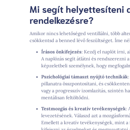
Mi segít helyettesíteni a
rendelkezésre?
Amikor nincs lehetőséged ventillálni, több alte
csökkentsd a benned lévő feszültséget. Íme n
Írásos önkifejezés
: Kezdj el naplót írni,
A naplózás segít átlátni és rendszerezni a
képzeletbeli személynek, hogy megfogalm
Pszichológiai támaszt nyújtó technikák
pillanatra összpontosítani, és csökkenteni
vagy a progresszív izomlazítás, szintén 
mentálisan feltöltődni.
Testmozgás és kreatív tevékenységek
: 
levezetésének. Válaszd azt a mozgásformát,
Emellett a kreatív tevékenységek, mint a f
kifejezni az érzelmeket és megnyugtatni 