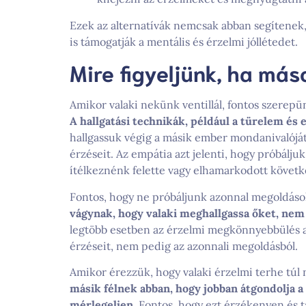
Ezek az alternatívák nemcsak abban segítenek,
is támogatják a mentális és érzelmi jóllétedet.
Mire figyeljünk, ha más
Amikor valaki nekünk ventillál, fontos szerepü
A hallgatási technikák, például a türelem és
hallgassuk végig a másik ember mondanivalóját,
érzéseit. Az empátia azt jelenti, hogy próbálju
ítélkeznénk felette vagy elhamarkodott követk
Fontos, hogy ne próbáljunk azonnal megoldás
vágynak, hogy valaki meghallgassa őket, nem
legtöbb esetben az érzelmi megkönnyebbülés abb
érzéseit, nem pedig az azonnali megoldásból.
Amikor érezzük, hogy valaki érzelmi terhe túl 
másik félnek abban, hogy jobban átgondolja a
mérlegeljen.
Fontos, hogy ezt érzékenyen és t