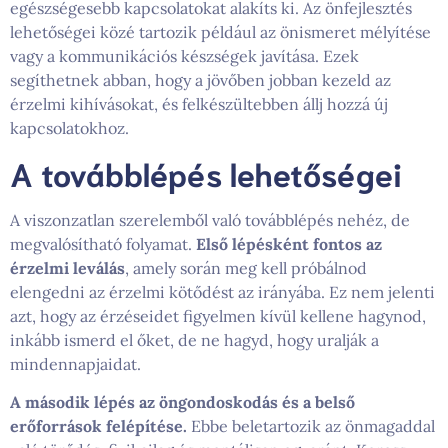
egészségesebb kapcsolatokat alakíts ki. Az önfejlesztés
lehetőségei közé tartozik például az önismeret mélyítése
vagy a kommunikációs készségek javítása. Ezek
segíthetnek abban, hogy a jövőben jobban kezeld az
érzelmi kihívásokat, és felkészültebben állj hozzá új
kapcsolatokhoz.
A továbblépés lehetőségei
A viszonzatlan szerelemből való továbblépés nehéz, de
megvalósítható folyamat.
Első lépésként fontos az
érzelmi leválás
, amely során meg kell próbálnod
elengedni az érzelmi kötődést az irányába. Ez nem jelenti
azt, hogy az érzéseidet figyelmen kívül kellene hagynod,
inkább ismerd el őket, de ne hagyd, hogy uralják a
mindennapjaidat.
A második lépés az öngondoskodás és a belső
erőforrások felépítése.
Ebbe beletartozik az önmagaddal