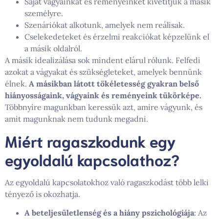
Saját vágyainkat és reményeinket kivetítjük a másik
személyre.
Szenáriókat alkotunk, amelyek nem reálisak.
Cselekedeteket és érzelmi reakciókat képzelünk el
a másik oldalról.
A másik idealizálása sok mindent elárul rólunk. Felfedi
azokat a vágyakat és szükségleteket, amelyek bennünk
élnek.
A másikban látott tökéletesség gyakran belső
hiányosságaink, vágyaink és reményeink tükörképe.
Többnyire magunkban keressük azt, amire vágyunk, és
amit magunknak nem tudunk megadni.
Miért ragaszkodunk egy
egyoldalú kapcsolathoz?
Az egyoldalú kapcsolatokhoz való ragaszkodást több lelki
tényező is okozhatja.
A beteljesületlenség és a hiány pszichológiája
: Az