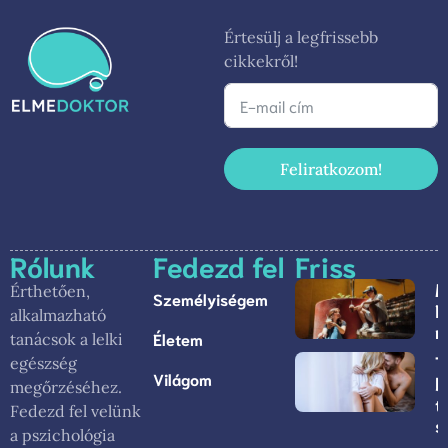
Értesülj a legfrissebb
cikkekről!
Feliratkozom!
Rólunk
Fedezd fel
Friss
M
Érthetően,
Személyiségem
D
alkalmazható
m
Életem
tanácsok a lelki
T
egészség
Világom
b
megőrzéséhez.
t
Fedezd fel velünk
s
a pszichológia