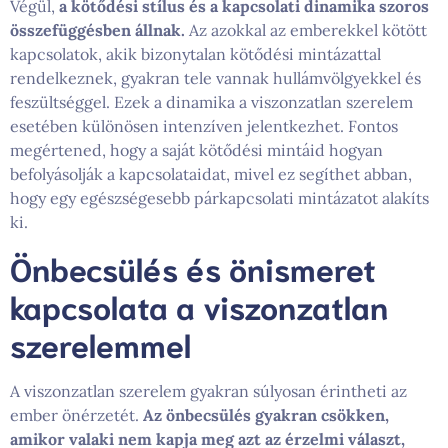
Végül,
a kötődési stílus és a kapcsolati dinamika szoros
összefüggésben állnak.
Az azokkal az emberekkel kötött
kapcsolatok, akik bizonytalan kötődési mintázattal
rendelkeznek, gyakran tele vannak hullámvölgyekkel és
feszültséggel. Ezek a dinamika a viszonzatlan szerelem
esetében különösen intenzíven jelentkezhet. Fontos
megértened, hogy a saját kötődési mintáid hogyan
befolyásolják a kapcsolataidat, mivel ez segíthet abban,
hogy egy egészségesebb párkapcsolati mintázatot alakíts
ki.
Önbecsülés és önismeret
kapcsolata a viszonzatlan
szerelemmel
A viszonzatlan szerelem gyakran súlyosan érintheti az
ember önérzetét.
Az önbecsülés gyakran csökken,
amikor valaki nem kapja meg azt az érzelmi választ,