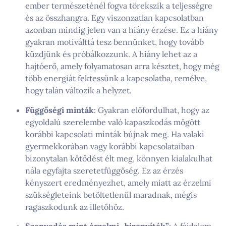
ember természeténél fogva törekszik a teljességre
és az összhangra. Egy viszonzatlan kapcsolatban
azonban mindig jelen van a hiány érzése. Ez a hiány
gyakran motiválttá tesz bennünket, hogy tovább
küzdjünk és próbálkozzunk. A hiány lehet az a
hajtóerő, amely folyamatosan arra késztet, hogy még
több energiát fektessünk a kapcsolatba, remélve,
hogy talán változik a helyzet.
Függőségi minták
: Gyakran előfordulhat, hogy az
egyoldalú szerelembe való kapaszkodás mögött
korábbi kapcsolati minták bújnak meg. Ha valaki
gyermekkorában vagy korábbi kapcsolataiban
bizonytalan kötődést élt meg, könnyen kialakulhat
nála egyfajta szeretetfüggőség. Ez az érzés
kényszert eredményezhet, amely miatt az érzelmi
szükségleteink betöltetlenül maradnak, mégis
ragaszkodunk az illetőhöz.