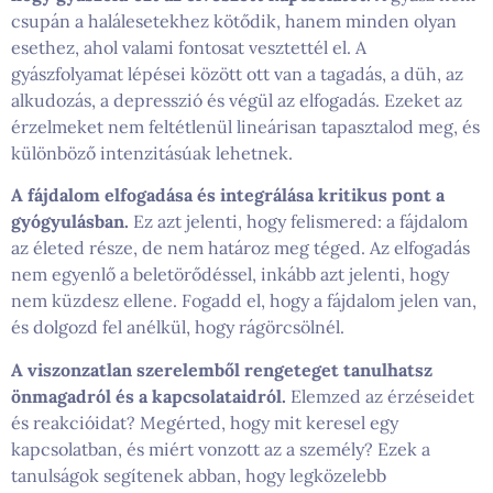
csupán a halálesetekhez kötődik, hanem minden olyan
esethez, ahol valami fontosat vesztettél el. A
gyászfolyamat lépései között ott van a tagadás, a düh, az
alkudozás, a depresszió és végül az elfogadás. Ezeket az
érzelmeket nem feltétlenül lineárisan tapasztalod meg, és
különböző intenzitásúak lehetnek.
A fájdalom elfogadása és integrálása kritikus pont a
gyógyulásban.
Ez azt jelenti, hogy felismered: a fájdalom
az életed része, de nem határoz meg téged. Az elfogadás
nem egyenlő a beletörődéssel, inkább azt jelenti, hogy
nem küzdesz ellene. Fogadd el, hogy a fájdalom jelen van,
és dolgozd fel anélkül, hogy rágörcsölnél.
A viszonzatlan szerelemből rengeteget tanulhatsz
önmagadról és a kapcsolataidról.
Elemzed az érzéseidet
és reakcióidat? Megérted, hogy mit keresel egy
kapcsolatban, és miért vonzott az a személy? Ezek a
tanulságok segítenek abban, hogy legközelebb