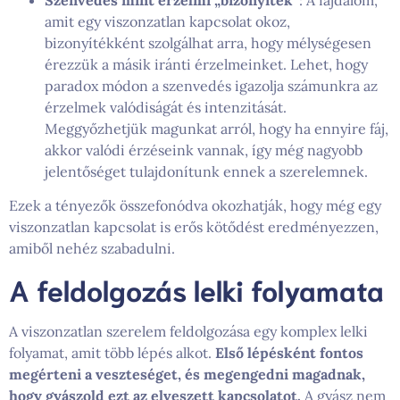
Szenvedés mint érzelmi „bizonyíték”
: A fájdalom,
amit egy viszonzatlan kapcsolat okoz,
bizonyítékként szolgálhat arra, hogy mélységesen
érezzük a másik iránti érzelmeinket. Lehet, hogy
paradox módon a szenvedés igazolja számunkra az
érzelmek valódiságát és intenzitását.
Meggyőzhetjük magunkat arról, hogy ha ennyire fáj,
akkor valódi érzéseink vannak, így még nagyobb
jelentőséget tulajdonítunk ennek a szerelemnek.
Ezek a tényezők összefonódva okozhatják, hogy még egy
viszonzatlan kapcsolat is erős kötődést eredményezzen,
amiből nehéz szabadulni.
A feldolgozás lelki folyamata
A viszonzatlan szerelem feldolgozása egy komplex lelki
folyamat, amit több lépés alkot.
Első lépésként fontos
megérteni a veszteséget, és megengedni magadnak,
hogy gyászold ezt az elveszett kapcsolatot.
A gyász nem