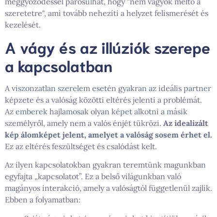
meggyőződéssel párosulhat, hogy "nem vagyok méltó a
szeretetre", ami tovább nehezíti a helyzet felismerését és
kezelését.
A vágy és az illúziók szerepe
a kapcsolatban
A viszonzatlan szerelem esetén gyakran az ideális partner
képzete és a valóság közötti eltérés jelenti a problémát.
Az emberek hajlamosak olyan képet alkotni a másik
személyről, amely nem a valós énjét tükrözi.
Az idealizált
kép álomképet jelent, amelyet a valóság sosem érhet el.
Ez az eltérés feszültséget és csalódást kelt.
Az ilyen kapcsolatokban gyakran teremtünk magunkban
egyfajta „kapcsolatot”. Ez a belső világunkban való
magányos interakció, amely a valóságtól függetlenül zajlik.
Ebben a folyamatban: