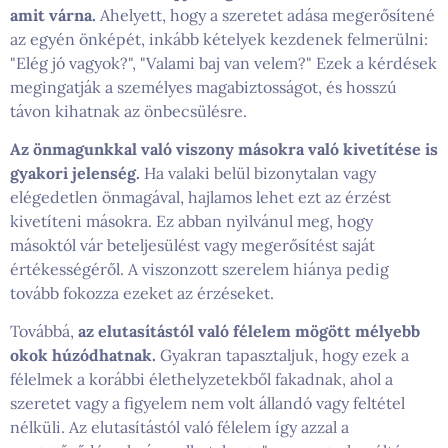
amit várna.
Ahelyett, hogy a szeretet adása megerősítené
az egyén önképét, inkább kételyek kezdenek felmerülni:
"Elég jó vagyok?", "Valami baj van velem?" Ezek a kérdések
megingatják a személyes magabiztosságot, és hosszú
távon kihatnak az önbecsülésre.
Az önmagunkkal való viszony másokra való kivetítése is
gyakori jelenség.
Ha valaki belül bizonytalan vagy
elégedetlen önmagával, hajlamos lehet ezt az érzést
kivetíteni másokra. Ez abban nyilvánul meg, hogy
másoktól vár beteljesülést vagy megerősítést saját
értékességéről. A viszonzott szerelem hiánya pedig
tovább fokozza ezeket az érzéseket.
Továbbá,
az elutasítástól való félelem mögött mélyebb
okok húzódhatnak.
Gyakran tapasztaljuk, hogy ezek a
félelmek a korábbi élethelyzetekből fakadnak, ahol a
szeretet vagy a figyelem nem volt állandó vagy feltétel
nélküli. Az elutasítástól való félelem így azzal a