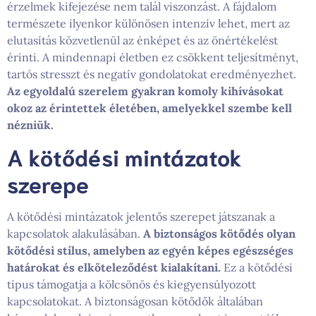
érzelmek kifejezése nem talál viszonzást. A fájdalom
természete ilyenkor különösen intenzív lehet, mert az
elutasítás közvetlenül az énképet és az önértékelést
érinti. A mindennapi életben ez csökkent teljesítményt,
tartós stresszt és negatív gondolatokat eredményezhet.
Az egyoldalú szerelem gyakran komoly kihívásokat
okoz az érintettek életében, amelyekkel szembe kell
nézniük.
A kötődési mintázatok
szerepe
A kötődési mintázatok jelentős szerepet játszanak a
kapcsolatok alakulásában.
A biztonságos kötődés olyan
kötődési stílus, amelyben az egyén képes egészséges
határokat és elköteleződést kialakítani.
Ez a kötődési
típus támogatja a kölcsönös és kiegyensúlyozott
kapcsolatokat. A biztonságosan kötődők általában