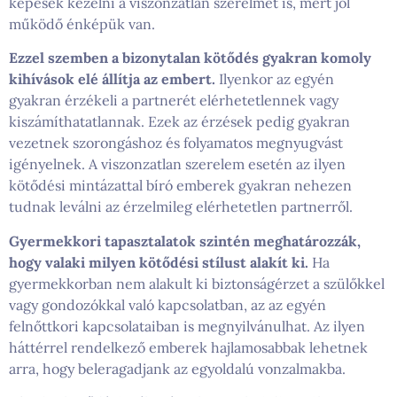
képesek kezelni a viszonzatlan szerelmet is, mert jól
működő énképük van.
Ezzel szemben a bizonytalan kötődés gyakran komoly
kihívások elé állítja az embert.
Ilyenkor az egyén
gyakran érzékeli a partnerét elérhetetlennek vagy
kiszámíthatatlannak. Ezek az érzések pedig gyakran
vezetnek szorongáshoz és folyamatos megnyugvást
igényelnek. A viszonzatlan szerelem esetén az ilyen
kötődési mintázattal bíró emberek gyakran nehezen
tudnak leválni az érzelmileg elérhetetlen partnerről.
Gyermekkori tapasztalatok szintén meghatározzák,
hogy valaki milyen kötődési stílust alakít ki.
Ha
gyermekkorban nem alakult ki biztonságérzet a szülőkkel
vagy gondozókkal való kapcsolatban, az az egyén
felnőttkori kapcsolataiban is megnyilvánulhat. Az ilyen
háttérrel rendelkező emberek hajlamosabbak lehetnek
arra, hogy beleragadjank az egyoldalú vonzalmakba.