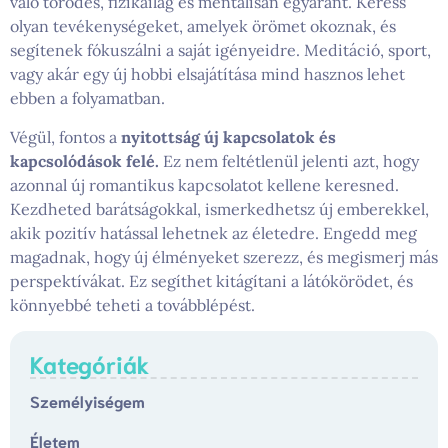
való törődés, fizikailag és mentálisan egyaránt. Keress
olyan tevékenységeket, amelyek örömet okoznak, és
segítenek fókuszálni a saját igényeidre. Meditáció, sport,
vagy akár egy új hobbi elsajátítása mind hasznos lehet
ebben a folyamatban.
Végül, fontos a
nyitottság új kapcsolatok és
kapcsolódások felé.
Ez nem feltétlenül jelenti azt, hogy
azonnal új romantikus kapcsolatot kellene keresned.
Kezdheted barátságokkal, ismerkedhetsz új emberekkel,
akik pozitív hatással lehetnek az életedre. Engedd meg
magadnak, hogy új élményeket szerezz, és megismerj más
perspektívákat. Ez segíthet kitágítani a látókörödet, és
könnyebbé teheti a továbblépést.
Kategóriák
Személyiségem
Életem