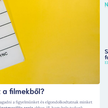
N
S
f
E
 a filmekből?
ragadni a figyelmünket és elgondolkodtatnak minket
énetmesélés ereje
abban áll, hogy bele tudunk