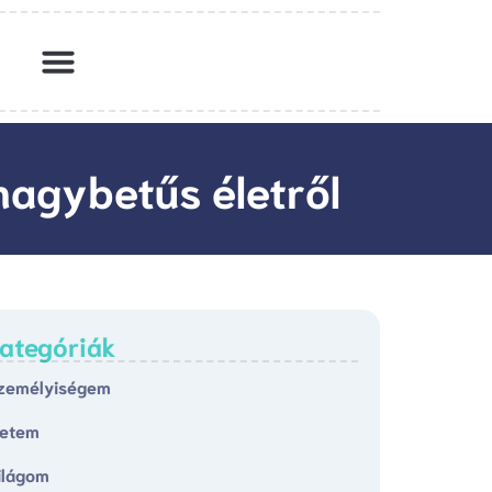
nagybetűs életről
ategóriák
zemélyiségem
letem
ilágom