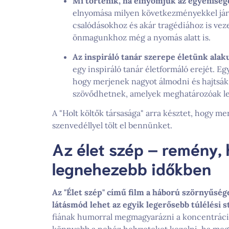
Mi történik, ha elnyomjuk az egyéniség
elnyomása milyen következményekkel járha
csalódásokhoz és akár tragédiához is veze
önmagunkhoz még a nyomás alatt is.
Az inspiráló tanár szerepe életünk alak
egy inspiráló tanár életformáló erejét. Eg
hogy merjenek nagyot álmodni és hajtsák 
szövődhetnek, amelyek meghatározóak le
A "Holt költők társasága" arra késztet, hogy 
szenvedéllyel tölt el bennünket.
Az élet szép – remény, 
legnehezebb időkben
Az "Élet szép" című film a háború szörnyűség
látásmód lehet az egyik legerősebb túlélési s
fiának humorral megmagyarázni a koncentráció
könnyebb a nehéz helyzeteket kezelni, ha meg