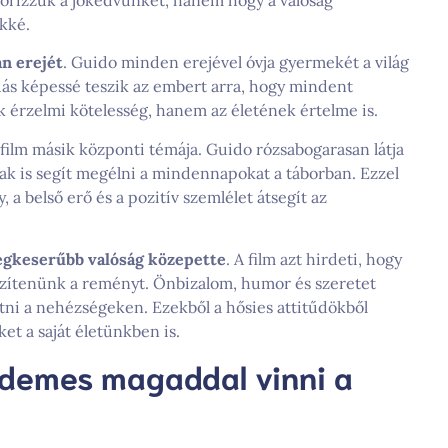
ekké.
an erejét
. Guido minden erejével óvja gyermekét a világ
ás képessé teszik az embert arra, hogy mindent
k érzelmi kötelesség, hanem az életének értelme is.
film másik központi témája. Guido rózsabogarasan látja
nak is segít megélni a mindennapokat a táborban. Ezzel
 a belső erő és a pozitív szemlélet átsegít az
legkeserűbb valóság közepette
. A film azt hirdeti, hogy
szítenünk a reményt. Önbizalom, humor és szeretet
átni a nehézségeken. Ezekből a hősies attitűdökből
t a saját életünkben is.
rdemes magaddal vinni a