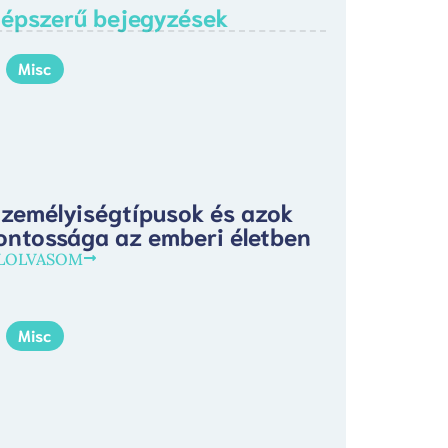
épszerű bejegyzések
Misc
zemélyiségtípusok és azok
ontossága az emberi életben
LOLVASOM
Misc