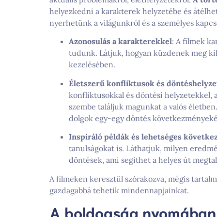
helyezkedni a karakterek helyzetébe és átélhe
nyerhetünk a világunkról és a személyes kapcso
Azonosulás a karakterekkel
: A filmek k
tudunk. Látjuk, hogyan küzdenek meg kihí
kezelésében.
Életszerű konfliktusok és döntéshelyz
konfliktusokkal és döntési helyzetekkel,
szembe találjuk magunkat a valós életben.
dolgok egy-egy döntés következményeké
Inspiráló példák és lehetséges követk
tanulságokat is. Láthatjuk, milyen ered
döntések, ami segíthet a helyes út megtal
A filmeken keresztül szórakozva, mégis tartal
gazdagabbá tehetik mindennapjainkat.
A boldogság nyomában – 