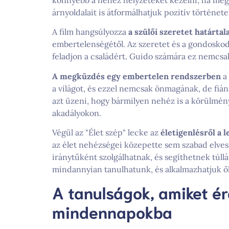
árnyoldalait is átformálhatjuk pozitív történet
A film hangsúlyozza
a szülői szeretet határtal
embertelenségétől. Az szeretet és a gondoskod
feladjon a családért. Guido számára ez nemcsa
A megküzdés egy embertelen rendszerben
a 
a világot, és ezzel nemcsak önmagának, de fiá
azt üzeni, hogy bármilyen nehéz is a körülmény,
akadályokon.
Végül az "Élet szép" lecke az
életigenlésről a 
az élet nehézségei közepette sem szabad elve
iránytűként szolgálhatnak, és segíthetnek túll
mindannyian tanulhatunk, és alkalmazhatjuk őke
A tanulságok, amiket é
mindennapokba