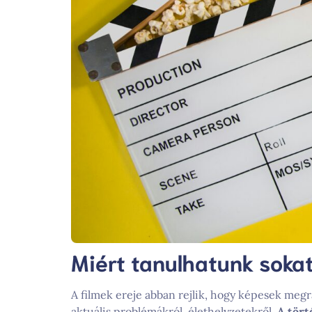
Miért tanulhatunk sokat
A filmek ereje abban rejlik, hogy képesek meg
aktuális problémákról, élethelyzetekről.
A tört