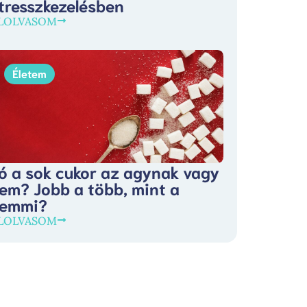
tresszkezelésben
LOLVASOM
Életem
ó a sok cukor az agynak vagy
em? Jobb a több, mint a
emmi?
LOLVASOM