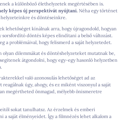
enek a különböző élethelyzetek megértésében is.
ely képes új perspektívát nyújtani.
Néha egy történet
t helyzeteinkre és döntéseinkre.
ek lehetőséget kínálnak arra, hogy újragondold, hogyan
y sorsfordító döntés képes elindítani a belső változást.
g a problémáival, hogy felismerd a saját helyzetedet.
n olyan dilemmákat és döntéshelyzeteket mutatnak be,
segítenek átgondolni, hogy egy-egy hasonló helyzetben
.
akterekkel való azonosulás lehetőséget ad az
 reagálnak úgy, ahogy, és ez miként viszonyul a saját
bban megértheted önmagad, mélyebb önismeretre
teitől sokat tanulhatsz. Az érzelmek és emberi
i a saját élményeidet. Így a filmnézés lehet alkalom a