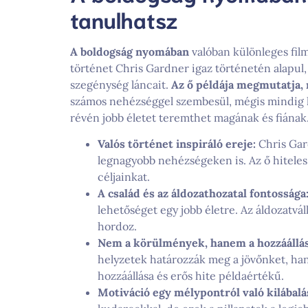
tanulhatsz
A boldogság nyomában
valóban különleges film
történet Chris Gardner igaz történetén alapul,
szegénység láncait.
Az ő példája megmutatja, 
számos nehézséggel szembesül, mégis mindig h
révén jobb életet teremthet magának és fiának
Valós történet inspiráló ereje:
Chris Gar
legnagyobb nehézségeken is. Az ő hiteles
céljainkat.
A család és az áldozathozatal fontossága
lehetőséget egy jobb életre. Az áldozatvál
hordoz.
Nem a körülmények, hanem a hozzáállás
helyzetek határozzák meg a jövőnket, ha
hozzáállása és erős hite példaértékű.
Motiváció egy mélypontról való kilábalá