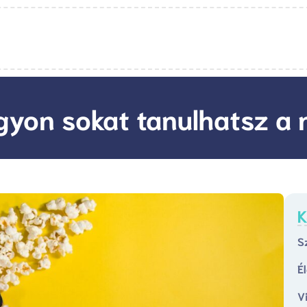
agyon sokat tanulhatsz a 
K
S
É
V