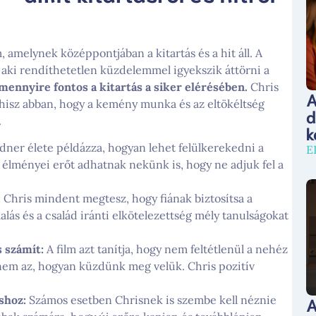
, amelynek középpontjában a kitartás és a hit áll. A
 aki rendíthetetlen küzdelemmel igyekszik áttörni a
mennyire fontos a kitartás a siker elérésében.
Chris
A
isz abban, hogy a kemény munka és az eltökéltség
d
.
k
dner élete példázza, hogyan lehet felülkerekedni a
E
 élményei erőt adhatnak nekünk is, hogy ne adjuk fel a
:
Chris mindent megtesz, hogy fiának biztosítsa a
lalás és a család iránti elkötelezettség mély tanulságokat
 számít:
A film azt tanítja, hogy nem feltétlenül a nehéz
nem az, hogyan küzdünk meg velük. Chris pozitív
A
shoz:
Számos esetben Chrisnek is szembe kell néznie