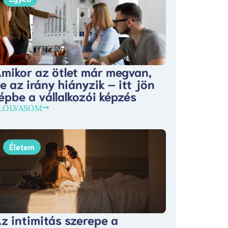
mikor az ötlet már megvan,
e az irány hiányzik – itt jön
épbe a vállalkozói képzés
LOLVASOM
Életem
z intimitás szerepe a