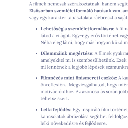
A filmek nemcsak szórakoztatnak, hanem segít
Elsősorban szemléletformáló hatásuk van, am
vagy egy karakter tapasztalata ráébreszt a sajá
Lehetőség a szemléletformálásra:
A film
látod a világot. Egy-egy erős történet vag
Néha elég látni, hogy más hogyan küzd me
Dilemmáink megértése:
A filmek gyakra
amelyekkel mi is szembesülhetünk. Ezek 
mi lennének a legjobb lépések számunkra
Filmnézés mint önismereti eszköz:
A kar
önreflexióra. Megvizsgálhatod, hogy miért
motivációidhoz. Az azonosulás során jo
tehetsz szert.
Lelki fejlődés:
Egy inspiráló film történe
kapcsolatok ábrázolása segíthet feldolgozn
lelki növekedésre és fejlődésre.