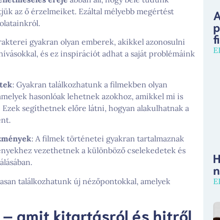
tjük az ő érzelmeiket. Ezáltal mélyebb megértést
A
latainkról.
p
f
arakterei gyakran olyan emberek, akikkel azonosulni
E
vásokkal, és ez inspirációt adhat a saját problémáink
etek
: Gyakran találkozhatunk a filmekben olyan
 amelyek hasonlóak lehetnek azokhoz, amikkel mi is
 Ezek segíthetnek előre látni, hogyan alakulhatnak a
nt.
ezmények
: A filmek történetei gyakran tartalmaznak
ményekhez vezethetnek a különböző cselekedetek és
H
álásában.
n
masan találkozhatunk új nézőpontokkal, amelyek
E
amit kitartásról és hitről