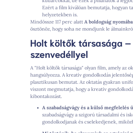
kudarcokkal, de ezek a pillanatok a legjo
Ezért a film kiválóan bemutatja, hogyan t
helyzetekben is.
Mindössze 117 perc alatt
A boldogság nyomáb
ösztönöz, hogy soha ne mondjunk le álmainkró
Holt költők társasága –
szenvedéllyel
A "Holt költők társasága" olyan film, amely az
hangsúlyozza. A kreatív gondolkodás jelentőség
plasztikusan bemutat. Az oktatás gyakran unifo
viszont megmutatja, hogy a kreatív gondolkodás 
kibontakozást.
A szabadságvágy és a külső megfelelés 
szabadságvágy a szigorú társadalmi és is
gondolkodjanak és cselekedjenek, miközbe