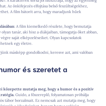
et?
: A karakterek sorsa jól illusztrálja, hogy az egyéniség
t. Az önkifejezés elfojtása belső feszültségekhez,
thet. A film bátorít arra, hogy maradjunk hűek
ulásában
: A film kiemelkedő részlete, hogy bemutatja
y olyan tanár, aki hisz a diákjaiban, támogatja őket abban,
végre saját elképzeléseiket. Olyan kapcsolatok
hetnek egy életre.
merjünk másképp gondolkodni, keresve azt, ami valóban
humor és szeretet a
ei közepette mutatja meg, hogy a humor és a pozitív
tratégia.
Guido, a főszereplő, folyamatosan próbálja
s tábor borzalmait. Ez nemcsak azt mutatja meg, hogy
őrizzük a jókedvünket, hanem hogy a valóság