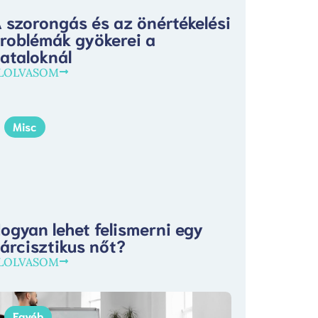
 szorongás és az önértékelési
roblémák gyökerei a
iataloknál
LOLVASOM
Misc
ogyan lehet felismerni egy
árcisztikus nőt?
LOLVASOM
Egyéb