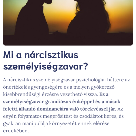
Mi a nárcisztikus
személyiségzavar?
A nárcisztikus személyiségzavar pszichológiai háttere az
önértékelés gyengeségére és a mélyen gyökerező
kisebbrendűségi érzésre vezethető vissza.
Ez a
személyiségzavar grandiózus énképpel és a mások
feletti állandó dominanciára való törekvéssel jár.
Az
egyén folyamatos megerősítést és csodálatot keres, és
gyakran manipulálja környezetét ennek elérése
érdekében.