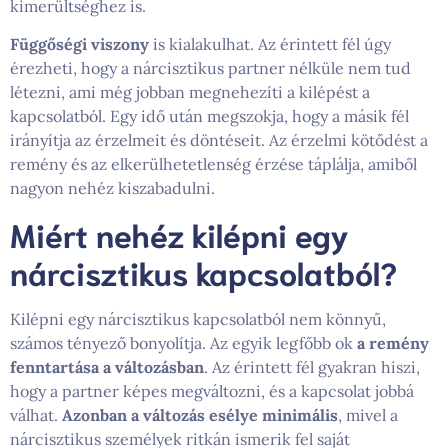
kimerültséghez is.
Függőségi viszony
is kialakulhat. Az érintett fél úgy
érezheti, hogy a nárcisztikus partner nélküle nem tud
létezni, ami még jobban megnehezíti a kilépést a
kapcsolatból. Egy idő után megszokja, hogy a másik fél
irányítja az érzelmeit és döntéseit. Az érzelmi kötődést a
remény és az elkerülhetetlenség érzése táplálja, amiből
nagyon nehéz kiszabadulni.
Miért nehéz kilépni egy
nárcisztikus kapcsolatból?
Kilépni egy nárcisztikus kapcsolatból nem könnyű,
számos tényező bonyolítja. Az egyik legfőbb ok
a remény
fenntartása a változásban
. Az érintett fél gyakran hiszi,
hogy a partner képes megváltozni, és a kapcsolat jobbá
válhat.
Azonban a változás esélye minimális
, mivel a
nárcisztikus személyek ritkán ismerik fel saját