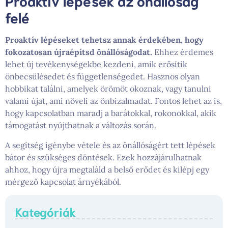
Proaktív lépések az önállóság
felé
Proaktív lépéseket tehetsz annak érdekében, hogy
fokozatosan újraépítsd önállóságodat.
Ehhez érdemes
lehet új tevékenységekbe kezdeni, amik erősítik
önbecsülésedet és függetlenségedet. Hasznos olyan
hobbikat találni, amelyek örömöt okoznak, vagy tanulni
valami újat, ami növeli az önbizalmadat. Fontos lehet az is,
hogy kapcsolatban maradj a barátokkal, rokonokkal, akik
támogatást nyújthatnak a változás során.
A segítség igénybe vétele és az önállóságért tett lépések
bátor és szükséges döntések. Ezek hozzájárulhatnak
ahhoz, hogy újra megtaláld a belső erődet és kilépj egy
mérgező kapcsolat árnyékából.
Kategóriák