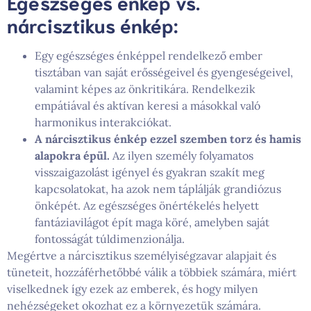
Egészséges énkép vs.
nárcisztikus énkép:
Egy egészséges énképpel rendelkező ember
tisztában van saját erősségeivel és gyengeségeivel,
valamint képes az önkritikára. Rendelkezik
empátiával és aktívan keresi a másokkal való
harmonikus interakciókat.
A nárcisztikus énkép ezzel szemben torz és hamis
alapokra épül.
Az ilyen személy folyamatos
visszaigazolást igényel és gyakran szakít meg
kapcsolatokat, ha azok nem táplálják grandiózus
önképét. Az egészséges önértékelés helyett
fantáziavilágot épít maga köré, amelyben saját
fontosságát túldimenzionálja.
Megértve a nárcisztikus személyiségzavar alapjait és
tüneteit, hozzáférhetőbbé válik a többiek számára, miért
viselkednek így ezek az emberek, és hogy milyen
nehézségeket okozhat ez a környezetük számára.