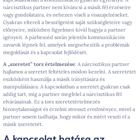
nárcisztikus partner nem kíváncsi a másik fél érzéseire
vagy gondolataira, és nehezen viseli a visszajelzéseket.
Gyakran eltereli a beszélgetést saját szükségleteire vagy
előnyeire, miközben figyelmen kívül hagyja a partner
igényeit. A párbeszéd során jelentős kommunikációs
zavarok lépnek fel, amelyek megnehezítik a problémák
megoldását és a kapcsolat fejlődését.
A „szeretet” torz értelmezése
: A nárcisztikus partner
hajlamos a szeretet feltételes módon kezelni. A szeretetet
eszközként használja a másik irányítására és
manipulálására. A kapcsolatban a szeretet gyakran csak
addig tart, míg a partner megfelel a nárcisztikus fél
elvárásainak. Ez a torz szeretetértelmezés
bizonytalanságot és érzelmi stresszt eredményez, mivel a
partner sosem tudhatja, hogy mikor és miért veszti el a
másik szeretetét.
A kapcsolat hatása az