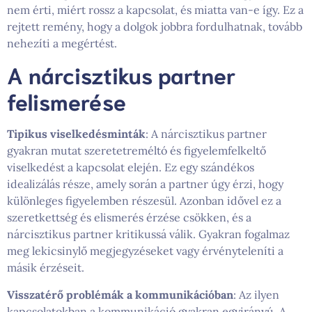
nem érti, miért rossz a kapcsolat, és miatta van-e így. Ez a
rejtett remény, hogy a dolgok jobbra fordulhatnak, tovább
nehezíti a megértést.
A nárcisztikus partner
felismerése
Tipikus viselkedésminták
: A nárcisztikus partner
gyakran mutat szeretetreméltó és figyelemfelkeltő
viselkedést a kapcsolat elején. Ez egy szándékos
idealizálás része, amely során a partner úgy érzi, hogy
különleges figyelemben részesül. Azonban idővel ez a
szeretkettség és elismerés érzése csökken, és a
nárcisztikus partner kritikussá válik. Gyakran fogalmaz
meg lekicsinylő megjegyzéseket vagy érvényteleníti a
másik érzéseit.
Visszatérő problémák a kommunikációban
: Az ilyen
kapcsolatokban a kommunikáció gyakran egyirányú. A