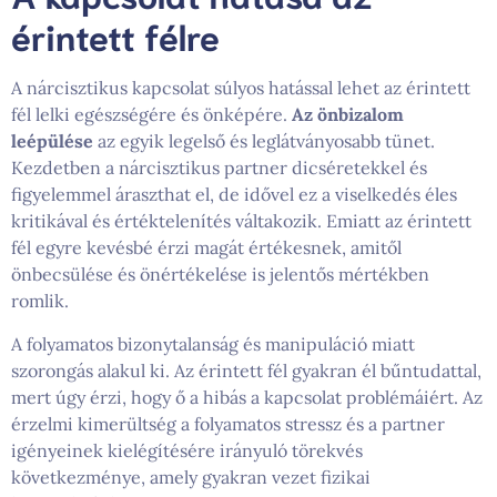
érintett félre
A nárcisztikus kapcsolat súlyos hatással lehet az érintett
fél lelki egészségére és önképére.
Az önbizalom
leépülése
az egyik legelső és leglátványosabb tünet.
Kezdetben a nárcisztikus partner dicséretekkel és
figyelemmel áraszthat el, de idővel ez a viselkedés éles
kritikával és értéktelenítés váltakozik. Emiatt az érintett
fél egyre kevésbé érzi magát értékesnek, amitől
önbecsülése és önértékelése is jelentős mértékben
romlik.
A folyamatos bizonytalanság és manipuláció miatt
szorongás alakul ki. Az érintett fél gyakran él bűntudattal,
mert úgy érzi, hogy ő a hibás a kapcsolat problémáiért. Az
érzelmi kimerültség a folyamatos stressz és a partner
igényeinek kielégítésére irányuló törekvés
következménye, amely gyakran vezet fizikai