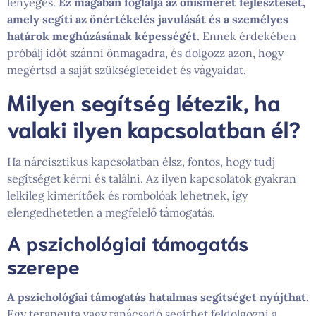
lényeges.
Ez magában foglalja az önismeret fejlesztését,
amely segíti az önértékelés javulását és a személyes
határok meghúzásának képességét
. Ennek érdekében
próbálj időt szánni önmagadra, és dolgozz azon, hogy
megértsd a saját szükségleteidet és vágyaidat.
Milyen segítség létezik, ha
valaki ilyen kapcsolatban él?
Ha nárcisztikus kapcsolatban élsz, fontos, hogy tudj
segítséget kérni és találni. Az ilyen kapcsolatok gyakran
lelkileg kimerítőek és rombolóak lehetnek, így
elengedhetetlen a megfelelő támogatás.
A pszichológiai támogatás
szerepe
A pszichológiai támogatás hatalmas segítséget nyújthat.
Egy terapeuta vagy tanácsadó segíthet feldolgozni a