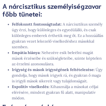
A nárcisztikus személyiségzavar
főbb tünetei:
Felfokozott fontosságtudat:
A nárcisztikus személy
úgy érzi, hogy különleges és egyedülálló, és csak
különleges emberek érthetik meg őt. Ez a hozzáállás
gyakran vezet lekezelő viselkedéshez másokkal
szemben.
Empátia hiánya:
Nehezére esik beleélni magát
mások érzéseibe és szükségleteibe, szinte képtelen
az érzelmi azonosulásra.
Irígység és mások irigységének feltételezése:
Úgy
gondolja, hogy mások irigyek rá, és gyakran ő maga
is irigyli mások sikereit vagy tulajdonságait.
Expolitív viselkedés:
Kihasználja a másokat céljai
elérésére, mindezt gyakran fű alatt, manipulatív
módon.