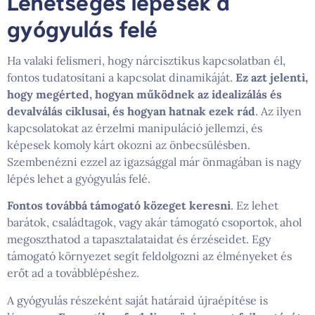
Lehetséges lépések a
gyógyulás felé
Ha valaki felismeri, hogy nárcisztikus kapcsolatban él,
fontos tudatosítani a kapcsolat dinamikáját.
Ez azt jelenti,
hogy megérted, hogyan működnek az idealizálás és
devalválás ciklusai, és hogyan hatnak ezek rád
. Az ilyen
kapcsolatokat az érzelmi manipuláció jellemzi, és
képesek komoly kárt okozni az önbecsülésben.
Szembenézni ezzel az igazsággal már önmagában is nagy
lépés lehet a gyógyulás felé.
Fontos továbbá támogató közeget keresni
. Ez lehet
barátok, családtagok, vagy akár támogató csoportok, ahol
megoszthatod a tapasztalataidat és érzéseidet. Egy
támogató környezet segít feldolgozni az élményeket és
erőt ad a továbblépéshez.
A gyógyulás részeként saját határaid újraépítése is