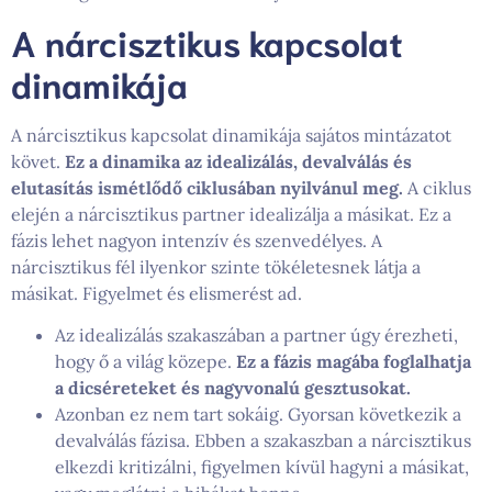
A nárcisztikus kapcsolat
dinamikája
A nárcisztikus kapcsolat dinamikája sajátos mintázatot
követ.
Ez a dinamika az idealizálás, devalválás és
elutasítás ismétlődő ciklusában nyilvánul meg.
A ciklus
elején a nárcisztikus partner idealizálja a másikat. Ez a
fázis lehet nagyon intenzív és szenvedélyes. A
nárcisztikus fél ilyenkor szinte tökéletesnek látja a
másikat. Figyelmet és elismerést ad.
Az idealizálás szakaszában a partner úgy érezheti,
hogy ő a világ közepe.
Ez a fázis magába foglalhatja
a dicséreteket és nagyvonalú gesztusokat.
Azonban ez nem tart sokáig. Gyorsan következik a
devalválás fázisa. Ebben a szakaszban a nárcisztikus
elkezdi kritizálni, figyelmen kívül hagyni a másikat,