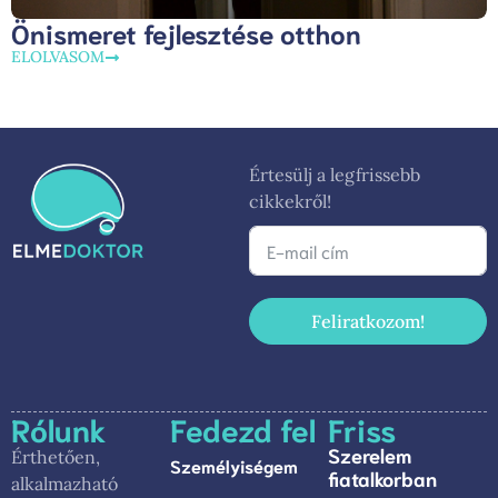
Önismeret fejlesztése otthon
ELOLVASOM
Értesülj a legfrissebb
cikkekről!
Feliratkozom!
Rólunk
Fedezd fel
Friss
Szerelem
Érthetően,
Személyiségem
fiatalkorban
alkalmazható