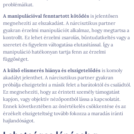
problémáikat.
A manipulációval fenntartott kötődés
is jelentősen
megnehezíti az elszakadást. A nárcisztikus partner
gyakran érzelmi manipulációt alkalmaz, hogy megtartsa a
kontrollt. Ez lehet érzelmi zsarolás, bűntudatkeltés vagy a
szeretet és figyelem váltogatása elutasítással. Így a
manipuláció hatékonyan tartja fenn az érzelmi
függőséget.
A külső elismerés hiánya és elszigetelődés
is komoly
akadályt jelenthet. A nárcisztikus partner gyakran
próbálja elszigetelni a másik felet a barátoktól és családtól.
Ez megnehezíti, hogy az érintett személy támogatást
kapjon, vagy objektív nézőpontból lássa a kapcsolatát.
Ennek következtében az önértékelés csökkentése és az
érzékelt elszigeteltség tovább fokozza a maradás iránti
hajlandóságot.