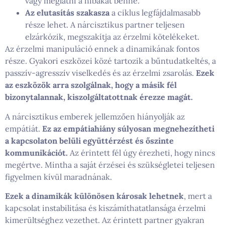
vagy meglátni a hibákat benne.
Az elutasítás szakasza
a ciklus legfájdalmasabb
része lehet. A nárcisztikus partner teljesen
elzárkózik, megszakítja az érzelmi kötelékeket.
Az érzelmi manipuláció ennek a dinamikának fontos
része. Gyakori eszközei közé tartozik a bűntudatkeltés, a
passzív-agresszív viselkedés és az érzelmi zsarolás.
Ezek
az eszközök arra szolgálnak, hogy a másik fél
bizonytalannak, kiszolgáltatottnak érezze magát.
A nárcisztikus emberek jellemzően hiányolják az
empátiát.
Ez az empátiahiány súlyosan megnehezítheti
a kapcsolaton belüli együttérzést és őszinte
kommunikációt.
Az érintett fél úgy érezheti, hogy nincs
megértve. Mintha a saját érzései és szükségletei teljesen
figyelmen kívül maradnának.
Ezek a dinamikák különösen károsak lehetnek
, mert a
kapcsolat instabilitása és kiszámíthatatlansága érzelmi
kimerültséghez vezethet. Az érintett partner gyakran