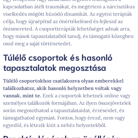
kapcsolatban átélt traumákat, és megérteni a nárcisztikus
viselkedés mögött húzódó dinamikát. Az egyéni terápiák
célja, hogy újraépítsd az önértékelésed és fejleszd az
önismereted. A csoportterápiák lehetőséget adnak arra,
hogy mások tapasztalataiból tanulj, és támogató közegben
oszd meg a saját történetedet.
Túlélő csoportok és hasonló
tapasztalatok megosztása
Túlélő csoportokhoz csatlakozva olyan emberekkel
találkozhatsz, akik hasonló helyzetben voltak vagy
vannak, mint te.
Ezek a csoportok lehetnek online vagy
személyes találkozók formájában. Az ilyen összejövetelek
során megoszthatod a tapasztalataidat, érzéseidet, és
támogathatod egymást. Fontos, hogy érezd, nem vagy
egyedül, és létezik kiút a nehéz helyzetekből.