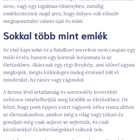
zene, vagy egy izgalmas élményben, mindig
emlékeztetnek majd arra, hogy milyen volt először
megtapasztalni valami újat és mást.
Sokkal több mint emlék
Az első kapcsolat és a fiatalkori szerelem nem csupán egy
múló érzés, hanem egy korszak lenyomata is az
életünkben. Akárcsak egy régi fénykép, ami idővel ugyan
megkopik, mégis különleges meleg érzéssel tölt el
mindenkit, ha ránéz vagy rágondol.
A benne lévő ártatlanság és szenvedély keverékét
nehezen ismételhetjük meg később az életünkben. De
lehet, hogy pont éppen ezért vágyunk néha vissza ahhoz
az életszakaszhoz, amikor még a világ nagy titkait és
gondjait még csak sejteni se sejtettük, és csak
kérdésekkel és lehetőségekkel voltunk tele.