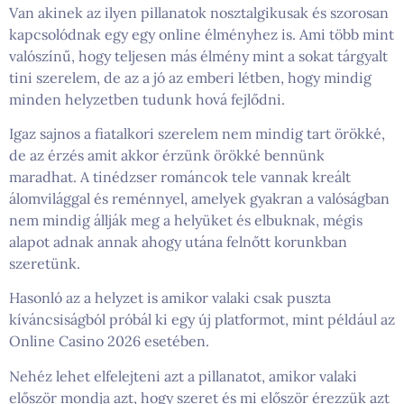
Van akinek az ilyen pillanatok nosztalgikusak és szorosan
kapcsolódnak egy egy online élményhez is. Ami több mint
valószínű, hogy teljesen más élmény mint a sokat tárgyalt
tini szerelem, de az a jó az emberi létben, hogy mindig
minden helyzetben tudunk hová fejlődni.
Igaz sajnos a fiatalkori szerelem nem mindig tart örökké,
de az érzés amit akkor érzünk örökké bennünk
maradhat. A tinédzser románcok tele vannak kreált
álomvilággal és reménnyel, amelyek gyakran a valóságban
nem mindig állják meg a helyüket és elbuknak, mégis
alapot adnak annak ahogy utána felnőtt korunkban
szeretünk.
Hasonló az a helyzet is amikor valaki csak puszta
kíváncsiságból próbál ki egy új platformot, mint például az
Online Casino 2026 esetében.
Nehéz lehet elfelejteni azt a pillanatot, amikor valaki
először mondja azt, hogy szeret és mi először érezzük azt