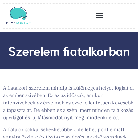
Szerelem fiatalkorban
A fiatalkori szerelem mindig is különleges helyet foglalt el
az ember szívében. Ez az az időszak, amikor
intenzívebbek az érzelmek és ezzel ellentétben kevesebb
a tapasztalat. De ebben ez a szép, mert minden találkozás
új világot és új látásmódot nyit meg mindenki előtt.
A fiatalok sokkal sebezhetőbbek, de lehet pont emiatt
annyira őszinte és tiszta ez az érzés. Az első szerelmek