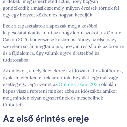
érdekek, meg ismerheted azt is, hogy hogyan
gondolkodik a másik személy, milyen érzések törnek fel
egy egy helyzet közben és hogyan kezeljük.
Ezek a tapasztalatok alapozzák meg a későbbi
kapcsolatainkat is, mint az ahogy lenni szokott az Online
Casino 2026 böngészése közben is. Ahogy az első nagy
szerelem során megtanuljuk, hogyan reagálunk az örömre
és a fájdalomra, úgy válunk egyre érettebbé és
tudatosabbá.
Az emlékek, amelyek ezekhez az időszakokhoz kötődnek,
gyakran élénken élnek bennünk. Egy illat, egy dal, vagy
esetleg egy régi üzenet az
Online Casino 2026
oldalán
képes vissza repíteni minket abba az időszakba amikor
még minden olyan egyszerűnek és mesebelinek
tűnhetett.
Az első érintés ereje