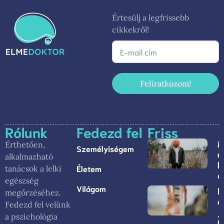
Értesülj a legfrissebb
cikkekről!
Feliratkozom!
Rólunk
Fedezd fel
Friss
M
Érthetően,
Személyiségem
ú
alkalmazható
k
Életem
tanácsok a lelki
é
egészség
Világom
N
megőrzéséhez.
e
Fedezd fel velünk
j
a pszichológia
(