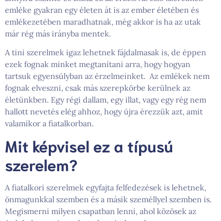
emléke gyakran egy életen át is az ember életében és
emlékezetében maradhatnak, még akkor is ha az utak
már rég más irányba mentek.
A tini szerelmek igaz lehetnek fájdalmasak is, de éppen
ezek fognak minket megtanítani arra, hogy hogyan
tartsuk egyensúlyban az érzelmeinket. Az emlékek nem
fognak elveszni, csak más szerepkörbe kerülnek az
életünkben. Egy régi dallam, egy illat, vagy egy rég nem
hallott nevetés elég ahhoz, hogy újra érezzük azt, amit
valamikor a fiatalkorban.
Mit képvisel ez a típusú
szerelem?
A fiatalkori szerelmek egyfajta felfedezések is lehetnek,
önmagunkkal szemben és a másik személlyel szemben is.
Megismerni milyen csapatban lenni, ahol közösek az