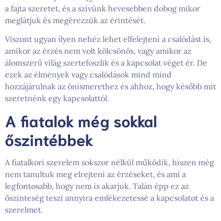
a fajta szeretet, és a szívünk hevesebben dobog mikor
meglátjuk és megérezzük az érintését.
Viszont ugyan ilyen nehéz lehet elfelejteni a csalódást is,
amikor az érzés nem volt kölcsönös, vagy amikor az
álomszerű világ szertefoszlik és a kapcsolat véget ér. De
ezek az élmények vagy csalódások mind mind
hozzájárulnak az önismerethez és ahhoz, hogy később mit
szeretnénk egy kapcsolattól.
A fiatalok még sokkal
őszintébbek
A fiatalkori szerelem sokszor nélkül működik, hiszen még
nem tanultuk meg elrejteni az érzéseket, és ami a
legfontosabb, hogy nem is akarjuk. Talán épp ez az
őszinteség teszi annyira emlékezetessé a kapcsolatot és a
szerelmet.