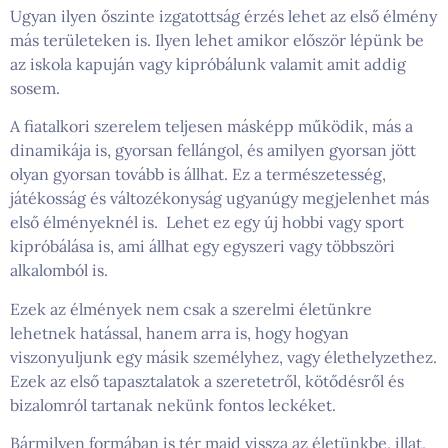
Ugyan ilyen őszinte izgatottság érzés lehet az első élmény
más területeken is. Ilyen lehet amikor először lépünk be
az iskola kapuján vagy kipróbálunk valamit amit addig
sosem.
A fiatalkori szerelem teljesen másképp működik, más a
dinamikája is, gyorsan fellángol, és amilyen gyorsan jött
olyan gyorsan tovább is állhat. Ez a természetesség,
játékosság és változékonyság ugyanúgy megjelenhet más
első élményeknél is. Lehet ez egy új hobbi vagy sport
kipróbálása is, ami állhat egy egyszeri vagy többszöri
alkalomból is.
Ezek az élmények nem csak a szerelmi életünkre
lehetnek hatással, hanem arra is, hogy hogyan
viszonyuljunk egy másik személyhez, vagy élethelyzethez.
Ezek az első tapasztalatok a szeretetről, kötődésről és
bizalomról tartanak nekünk fontos leckéket.
Bármilyen formában is tér majd vissza az életünkbe, illat,