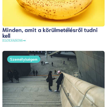
Minden, amit a körülmetélésről tudni
kell
ELOLVASOM
Személyiségem