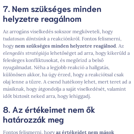
7. Nem szükséges minden
helyzetre reagálnom
Az arrogáns viselkedés sokszor megköveteli, hogy
tudatosan döntsünk
a reakciónkról. Fontos felismerni,
hogy
nem szükséges minden helyzetre reagálnod
. Az
elengedés stratégiája
lehetőséget ad arra, hogy kikerüld a
felesleges konfliktusokat, és megőrizd a belső
nyugalmadat. Néha a legjobb reakció a hallgatás,
különösen akkor, ha úgy érzed, hogy a reakciótsal csak
olaj lenne a tűzre. A csend hatékony lehet, mert teret ad a
másiknak, hogy átgondolja a saját viselkedését, valamint
időt biztosít neked arra, hogy lehiggadj.
8. Az értékeimet nem ők
határozzák meg
Fontos felismerni, hogy
az értékeidet nem mások