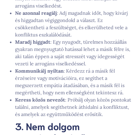
arrogáns viselkedést.
Ne azonnal reagálj
: Adj magadnak időt, hogy kivárj
és higgadtan végiggondold a választ. Ez
csökkentheti a feszültséget, és elkerülheted vele a
konfliktus eszkalálódását.
Maradj higgadt
: Egy nyugodt, türelmes hozzáállás
gyakran megnyugtató hatással lehet a másik félre is,
aki talán éppen a saját stresszét vagy idegességét
vezeti le arrogáns viselkedéssel.
Kommunikálj nyíltan
: Kérdezz rá a másik fél
érzéseire vagy motivációira, ez segíthet a
megszerzett empátia átadásában, és a másik fél is
megértheti, hogy nem ellenségként tekintesz rá.
Keress közös nevezőt
: Próbálj olyan közös pontokat
találni, amelyek segíthetnek áthidalni a konfliktust,
és amelyek az együttműködést erősítik.
3. Nem dolgom