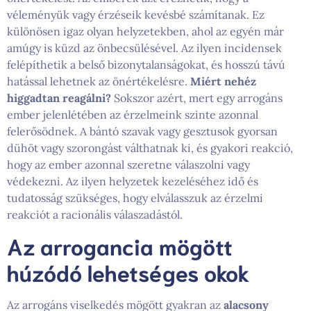
véleményük vagy érzéseik kevésbé számítanak. Ez
különösen igaz olyan helyzetekben, ahol az egyén már
amúgy is küzd az önbecsülésével. Az ilyen incidensek
felépíthetik a belső bizonytalanságokat, és hosszú távú
hatással lehetnek az önértékelésre.
Miért nehéz
higgadtan reagálni?
Sokszor azért, mert egy arrogáns
ember jelenlétében az érzelmeink szinte azonnal
felerősödnek. A bántó szavak vagy gesztusok gyorsan
dühöt vagy szorongást válthatnak ki, és gyakori reakció,
hogy az ember azonnal szeretne válaszolni vagy
védekezni. Az ilyen helyzetek kezeléséhez idő és
tudatosság szükséges, hogy elválasszuk az érzelmi
reakciót a racionális válaszadástól.
Az arrogancia mögött
húzódó lehetséges okok
Az arrogáns viselkedés mögött gyakran az
alacsony