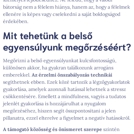
bátorság nem a félelem hiánya, hanem az, hogy a félelmek
ellenére is képes vagy cselekedni a saját boldogságod
érdekében.
Mit tehetünk a belső
egyensúlyunk megőrzéséért?
Megőrizni a belső egyensúlyunkat kulcsfontosságú,
különösen akkor, ha gyakran találkozunk arrogáns
emberekkel.
Az érzelmi önszabályozás technikái
segíthetnek ebben. Ezek közé tartozik a légzőgyakorlatok
gyakorlása, amelyek azonnali hatással lehetnek a stressz
csökkentésére. Emellett a mindfulness, vagyis a tudatos
jelenlét gyakorlása is hozzájárulhat a nyugalom
megőrzéséhez, hiszen segít összpontosítani a jelen
pillanatra, ezzel elterelve a figyelmet a negatív hatásokról.
A támogató közösség és önismeret szerepe
szintén