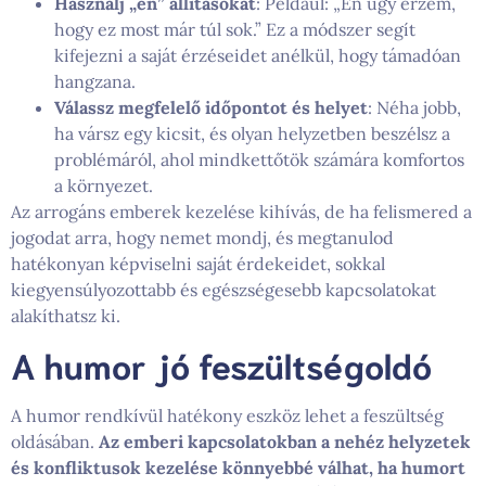
Használj „én” állításokat
: Például: „Én úgy érzem,
hogy ez most már túl sok.” Ez a módszer segít
kifejezni a saját érzéseidet anélkül, hogy támadóan
hangzana.
Válassz megfelelő időpontot és helyet
: Néha jobb,
ha vársz egy kicsit, és olyan helyzetben beszélsz a
problémáról, ahol mindkettőtök számára komfortos
a környezet.
Az arrogáns emberek kezelése kihívás, de ha felismered a
jogodat arra, hogy nemet mondj, és megtanulod
hatékonyan képviselni saját érdekeidet, sokkal
kiegyensúlyozottabb és egészségesebb kapcsolatokat
alakíthatsz ki.
A humor jó feszültségoldó
A humor rendkívül hatékony eszköz lehet a feszültség
oldásában.
Az emberi kapcsolatokban a nehéz helyzetek
és konfliktusok kezelése könnyebbé válhat, ha humort