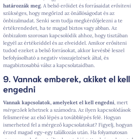
határozzák meg
. A belső erőidet és forrásaidat
erősíteni
szükséges, hogy megőrizd az önállóságodat és az
önbizalmadat. Senki sem tudja megkérdőjelezni a te
értékrendedet, ha te magad biztos vagy abban. Az
önbizalom szorosan kapcsolódik ahhoz, hogy tisztában
legyél az értékeiddel és az elveiddel. Amikor erősíteni
tudod ezeket a belső forrásokat, akkor kevésbé leszel
befolyásolható a negatív visszajelzések által, és
magabiztosabbá válsz a kapcsolataidban.
9. Vannak emberek, akiket el kell
engedni
Vannak kapcsolatok, amelyeket el kell engedni
, mert
mérgezőek
lehetnek a számodra. Az ilyen kapcsolódások
felismerése az első lépés a továbblépés felé. Hogyan
ismerheted fel a mérgező kapcsolatokat? Figyelj, hogyan
érzed magad egy-egy találkozás után. Ha folyamatosan