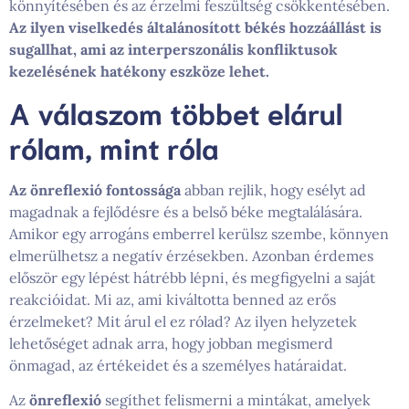
könnyítésében és az érzelmi feszültség csökkentésében.
Az ilyen viselkedés általánosított békés hozzáállást is
sugallhat, ami az interperszonális konfliktusok
kezelésének hatékony eszköze lehet.
A válaszom többet elárul
rólam, mint róla
Az önreflexió fontossága
abban rejlik, hogy esélyt ad
magadnak a fejlődésre és a belső béke megtalálására.
Amikor egy arrogáns emberrel kerülsz szembe, könnyen
elmerülhetsz a negatív érzésekben. Azonban érdemes
először egy lépést hátrébb lépni, és megfigyelni a saját
reakcióidat. Mi az, ami kiváltotta benned az erős
érzelmeket? Mit árul el ez rólad? Az ilyen helyzetek
lehetőséget adnak arra, hogy jobban megismerd
önmagad, az értékeidet és a személyes határaidat.
Az
önreflexió
segíthet felismerni a mintákat, amelyek