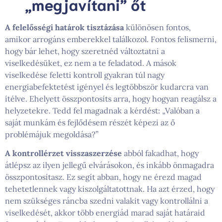
„megjavítani” őt
A felelősségi határok tisztázása
különösen fontos,
amikor arrogáns emberekkel találkozol. Fontos felismerni,
hogy bár lehet, hogy szeretnéd változtatni a
viselkedésüket, ez nem a te feladatod. A mások
viselkedése feletti kontroll gyakran túl nagy
energiabefektetést igényel és legtöbbször kudarcra van
ítélve. Ehelyett összpontosíts arra, hogy hogyan reagálsz a
helyzetekre. Tedd fel magadnak a kérdést: „Valóban a
saját munkám és fejlődésem részét képezi az ő
problémájuk megoldása?”
A kontrollérzet visszaszerzése
abból fakadhat, hogy
átlépsz az ilyen jellegű elvárásokon, és inkább önmagadra
összpontosítasz. Ez segít abban, hogy ne érezd magad
tehetetlennek vagy kiszolgáltatottnak. Ha azt érzed, hogy
nem szükséges ráncba szedni valakit vagy kontrollálni a
viselkedését, akkor több energiád marad saját határaid