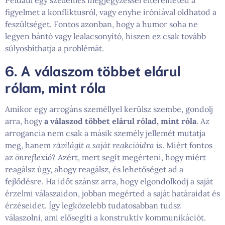
Például egy szellemes megjegyzéssel elterelheted a
figyelmet a konfliktusról, vagy enyhe iróniával oldhatod a
feszültséget. Fontos azonban, hogy a humor soha ne
legyen bántó vagy lealacsonyító, hiszen ez csak tovább
súlyosbíthatja a problémát.
6. A válaszom többet elárul
rólam, mint róla
Amikor egy arrogáns személlyel kerülsz szembe, gondolj
arra, hogy
a válaszod többet elárul rólad, mint róla
. Az
arrogancia nem csak a másik személy jellemét mutatja
meg, hanem
rávilágít a saját reakcióidra is
. Miért fontos
az
önreflexió
? Azért, mert segít megérteni, hogy miért
reagálsz úgy, ahogy reagálsz, és lehetőséget ad a
fejlődésre. Ha időt szánsz arra, hogy elgondolkodj a saját
érzelmi válaszaidon, jobban megérted a saját határaidat és
érzéseidet. Így legközelebb tudatosabban tudsz
válaszolni, ami elősegíti a konstruktív kommunikációt.