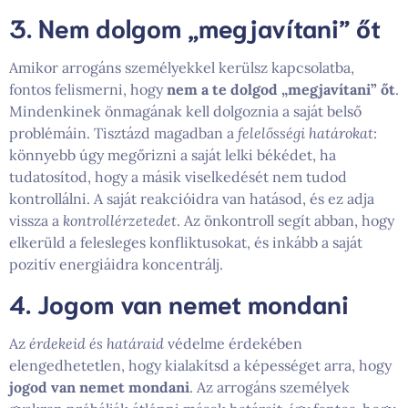
3. Nem dolgom „megjavítani” őt
Amikor arrogáns személyekkel kerülsz kapcsolatba,
fontos felismerni, hogy
nem a te dolgod „megjavítani” őt
.
Mindenkinek önmagának kell dolgoznia a saját belső
problémáin. Tisztázd magadban a
felelősségi határokat
:
könnyebb úgy megőrizni a saját lelki békédet, ha
tudatosítod, hogy a másik viselkedését nem tudod
kontrollálni. A saját reakcióidra van hatásod, és ez adja
vissza a
kontrollérzetedet
. Az önkontroll segít abban, hogy
elkerüld a felesleges konfliktusokat, és inkább a saját
pozitív energiáidra koncentrálj.
4. Jogom van nemet mondani
Az
érdekeid és határaid
védelme érdekében
elengedhetetlen, hogy kialakítsd a képességet arra, hogy
jogod van nemet mondani
. Az arrogáns személyek