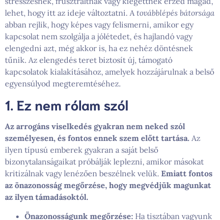
stresszesnek, frusztráltnak vagy kiégettnek érzed magad,
lehet, hogy itt az ideje változtatni. A
továbblépés bátorsága
abban rejlik, hogy képes vagy felismerni, amikor egy
kapcsolat nem szolgálja a jólétedet, és hajlandó vagy
elengedni azt, még akkor is, ha ez nehéz döntésnek
tűnik. Az elengedés teret biztosít új, támogató
kapcsolatok kialakításához, amelyek hozzájárulnak a belső
egyensúlyod megteremtéséhez.
1. Ez nem rólam szól
Az arrogáns viselkedés gyakran nem neked szól
személyesen, és fontos ennek szem előtt tartása.
Az
ilyen típusú emberek gyakran a saját belső
bizonytalanságaikat próbálják leplezni, amikor másokat
kritizálnak vagy lenézően beszélnek velük.
Emiatt fontos
az önazonosság megőrzése, hogy megvédjük magunkat
az ilyen támadásoktól.
Önazonosságunk megőrzése:
Ha tisztában vagyunk