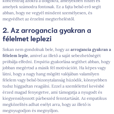
koncentrálj azokra a dolgokra, amelyekben hiszel és
amelyek számodra fontosak. Ez a fajta belső erő segít
abban, hogy ne vegyél mindent személyesen, és
megvédhet az érzelmi megterheléstől.
2. Az arrogancia gyakran a
félelmet leplezi
Sokan nem gondolnak bele, hogy az
arrogancia gyakran a
félelem leple
, amivel az illető a saját sebezhetőségét
próbálja elfedni.
Empátia
gyakorlása segíthet abban, hogy
jobban megértsd a másik fél motivációit. Ha képes vagy
látni, hogy a nagy hang mögött valójában valamilyen
félelem vagy belső bizonytalanság húzódik, könnyebben
tudsz higgadtan reagálni. Ezzel a szemlélettel kevésbé
érzed magad fenyegetve, ami támogatja a nyugodt és
kiegyensúlyozott párbeszéd fenntartását. Az empatikus
megközelítés adhat esélyt arra, hogy az illető is
megnyugodjon és megnyíljon.