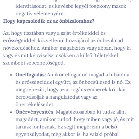
identitásodat, és kevésbé legyél fogékony mások
negatív véleményére.
Hogy kapcsolódik ez az önbizalomhoz?
Az, hogy tisztában vagy a saját értékeiddel és
erősségeiddel, közvetlenül hozzájárul az önbizalmad
növekedéséhez. Amikor magabiztos vagy abban, hogy ki
vagy és mit képviselsz, csökken a külső ítéletekkel
szembeni sebezhetőséged.
Önelfogadás
: Amikor elfogadod magad a hibáiddal
és erősségeiddel együtt, az önbecsülésed is nő. Ez
megnehezíti, hogy az arrogáns emberek kritikái
befolyásolják a hangulatodat vagy az
önértékelésedet.
Önérvényesítés
: Magabiztosabban ki tudsz állni
magadért, amikor tudod, hogy miben vagy jó, és mit
tartasz fontosnak. Ez segít megőrizni a belső
egyensúlyodat, még akkor is, ha valaki próbál