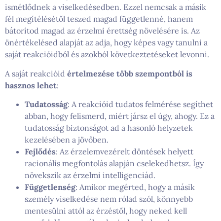
ismétlődnek a viselkedésedben. Ezzel nemcsak a másik
fél megítélésétől teszed magad függetlenné, hanem
bátorítod magad az érzelmi érettség növelésére is. Az
önértékelésed alapját az adja, hogy képes vagy tanulni a
saját reakcióidból és azokból következtetéseket levonni.
A saját reakcióid
értelmezése több szempontból is
hasznos lehet
:
Tudatosság
: A reakcióid tudatos felmérése segíthet
abban, hogy felismerd, miért jársz el úgy, ahogy. Ez a
tudatosság biztonságot ad a hasonló helyzetek
kezelésében a jövőben.
Fejlődés
: Az érzelemvezérelt döntések helyett
racionális megfontolás alapján cselekedhetsz. Így
növekszik az érzelmi intelligenciád.
Függetlenség
: Amikor megérted, hogy a másik
személy viselkedése nem rólad szól, könnyebb
mentesülni attól az érzéstől, hogy neked kell