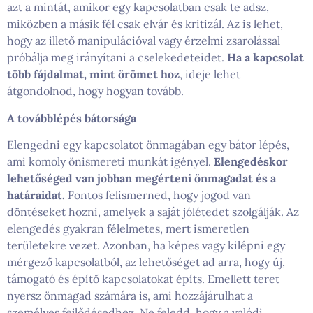
azt a mintát, amikor egy kapcsolatban csak te adsz,
miközben a másik fél csak elvár és kritizál. Az is lehet,
hogy az illető manipulációval vagy érzelmi zsarolással
próbálja meg irányítani a cselekedeteidet.
Ha a kapcsolat
több fájdalmat, mint örömet hoz
, ideje lehet
átgondolnod, hogy hogyan tovább.
A továbblépés bátorsága
Elengedni egy kapcsolatot önmagában egy bátor lépés,
ami komoly önismereti munkát igényel.
Elengedéskor
lehetőséged van jobban megérteni önmagadat és a
határaidat.
Fontos felismerned, hogy jogod van
döntéseket hozni, amelyek a saját jólétedet szolgálják. Az
elengedés gyakran félelmetes, mert ismeretlen
területekre vezet. Azonban, ha képes vagy kilépni egy
mérgező kapcsolatból, az lehetőséget ad arra, hogy új,
támogató és építő kapcsolatokat építs. Emellett teret
nyersz önmagad számára is, ami hozzájárulhat a
személyes fejlődésedhez. Ne feledd, hogy a valódi