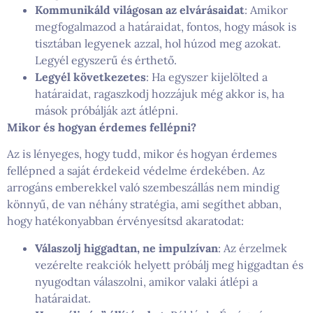
Kommunikáld világosan az elvárásaidat
: Amikor
megfogalmazod a határaidat, fontos, hogy mások is
tisztában legyenek azzal, hol húzod meg azokat.
Legyél egyszerű és érthető.
Legyél következetes
: Ha egyszer kijelölted a
határaidat, ragaszkodj hozzájuk még akkor is, ha
mások próbálják azt átlépni.
Mikor és hogyan érdemes fellépni?
Az is lényeges, hogy tudd, mikor és hogyan érdemes
fellépned a saját érdekeid védelme érdekében. Az
arrogáns emberekkel való szembeszállás nem mindig
könnyű, de van néhány stratégia, ami segíthet abban,
hogy hatékonyabban érvényesítsd akaratodat:
Válaszolj higgadtan, ne impulzívan
: Az érzelmek
vezérelte reakciók helyett próbálj meg higgadtan és
nyugodtan válaszolni, amikor valaki átlépi a
határaidat.