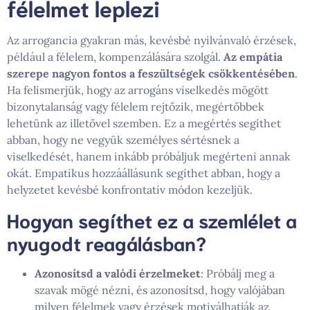
félelmet leplezi
Az arrogancia gyakran más, kevésbé nyilvánvaló érzések,
például a félelem, kompenzálására szolgál.
Az empátia
szerepe nagyon fontos a feszültségek csökkentésében
.
Ha felismerjük, hogy az arrogáns viselkedés mögött
bizonytalanság vagy félelem rejtőzik, megértőbbek
lehetünk az illetővel szemben. Ez a megértés segíthet
abban, hogy ne vegyük személyes sértésnek a
viselkedését, hanem inkább próbáljuk megérteni annak
okát. Empatikus hozzáállásunk segíthet abban, hogy a
helyzetet kevésbé konfrontatív módon kezeljük.
Hogyan segíthet ez a szemlélet a
nyugodt reagálásban?
Azonosítsd a valódi érzelmeket
: Próbálj meg a
szavak mögé nézni, és azonosítsd, hogy valójában
milyen félelmek vagy érzések motiválhatják az