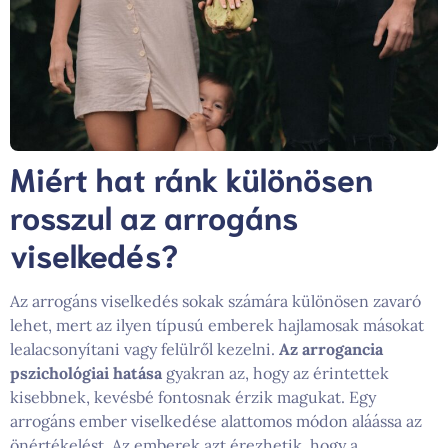
Miért hat ránk különösen
rosszul az arrogáns
viselkedés?
Az arrogáns viselkedés sokak számára különösen zavaró
lehet, mert az ilyen típusú emberek hajlamosak másokat
lealacsonyítani vagy felülről kezelni.
Az arrogancia
pszichológiai hatása
gyakran az, hogy az érintettek
kisebbnek, kevésbé fontosnak érzik magukat. Egy
arrogáns ember viselkedése alattomos módon aláássa az
önértékelést. Az emberek azt érezhetik, hogy a