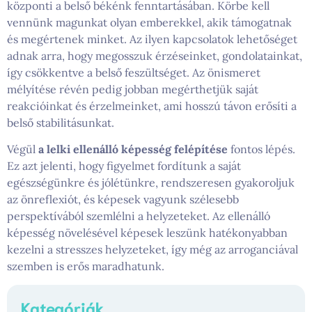
központi a belső békénk fenntartásában. Körbe kell
vennünk magunkat olyan emberekkel, akik támogatnak
és megértenek minket. Az ilyen kapcsolatok lehetőséget
adnak arra, hogy megosszuk érzéseinket, gondolatainkat,
így csökkentve a belső feszültséget. Az önismeret
mélyítése révén pedig jobban megérthetjük saját
reakcióinkat és érzelmeinket, ami hosszú távon erősíti a
belső stabilitásunkat.
Végül
a lelki ellenálló képesség felépítése
fontos lépés.
Ez azt jelenti, hogy figyelmet fordítunk a saját
egészségünkre és jólétünkre, rendszeresen gyakoroljuk
az önreflexiót, és képesek vagyunk szélesebb
perspektívából szemlélni a helyzeteket. Az ellenálló
képesség növelésével képesek leszünk hatékonyabban
kezelni a stresszes helyzeteket, így még az arroganciával
szemben is erős maradhatunk.
Kategóriák