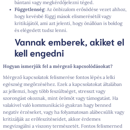
bántani vagy megkérdőjelezni téged.
Függetlenség
: Az önbizalom erősödése vezet ahhoz,
hogy kevésbé függj mások elismerésétől vagy
kritikájától, ami azt jelenti, hogy önállóan is boldog
és elégedett tudsz lenni.
Vannak emberek, akiket el
kell engedni
Hogyan ismerjük fel a mérgező kapcsolódásokat?
Mérgező kapcsolatok felismerése fontos lépés a lelki
egészség megőrzéséhez. Ezek a kapcsolatokat általában
az jellemzi, hogy több feszültséget, stresszt vagy
szorongást okoznak, mint örömöt vagy támogatást. Ha
valakivel való kommunikáció gyakran hagy benned
negatív érzéseket, vagy ha folyamatosan alábecsülik vagy
kritizálják az erőfeszítéseidet, akkor érdemes
megvizsgálni a viszony természetét. Fontos felismerned