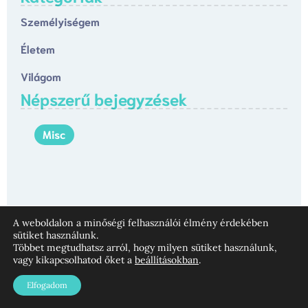
Személyiségem
Életem
Világom
Népszerű bejegyzések
Misc
A weboldalon a minőségi felhasználói élmény érdekében
Személyiségtípusok és azok fontossága
sütiket használunk.
az emberi életben
Többet megtudhatsz arról, hogy milyen sütiket használunk,
ELOLVASOM
vagy kikapcsolhatod őket a
beállításokban
.
Elfogadom