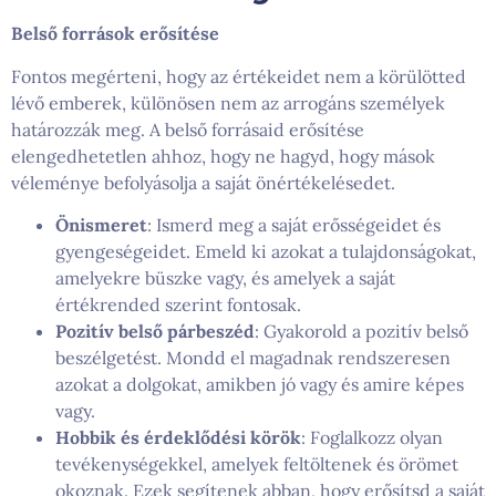
Belső források erősítése
Fontos megérteni, hogy az értékeidet nem a körülötted
lévő emberek, különösen nem az arrogáns személyek
határozzák meg. A belső forrásaid erősítése
elengedhetetlen ahhoz, hogy ne hagyd, hogy mások
véleménye befolyásolja a saját önértékelésedet.
Önismeret
: Ismerd meg a saját erősségeidet és
gyengeségeidet. Emeld ki azokat a tulajdonságokat,
amelyekre büszke vagy, és amelyek a saját
értékrended szerint fontosak.
Pozitív belső párbeszéd
: Gyakorold a pozitív belső
beszélgetést. Mondd el magadnak rendszeresen
azokat a dolgokat, amikben jó vagy és amire képes
vagy.
Hobbik és érdeklődési körök
: Foglalkozz olyan
tevékenységekkel, amelyek feltöltenek és örömet
okoznak. Ezek segítenek abban, hogy erősítsd a saját