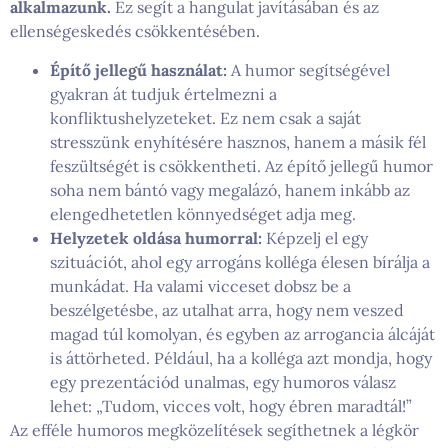
alkalmazunk.
Ez segít a hangulat javításában és az
ellenségeskedés csökkentésében.
Építő jellegű használat:
A humor segítségével
gyakran át tudjuk értelmezni a
konfliktushelyzeteket. Ez nem csak a saját
stresszünk enyhítésére hasznos, hanem a másik fél
feszültségét is csökkentheti. Az építő jellegű humor
soha nem bántó vagy megalázó, hanem inkább az
elengedhetetlen könnyedséget adja meg.
Helyzetek oldása humorral:
Képzelj el egy
szituációt, ahol egy arrogáns kolléga élesen bírálja a
munkádat. Ha valami vicceset dobsz be a
beszélgetésbe, az utalhat arra, hogy nem veszed
magad túl komolyan, és egyben az arrogancia álcáját
is áttörheted. Például, ha a kolléga azt mondja, hogy
egy prezentációd unalmas, egy humoros válasz
lehet: „Tudom, vicces volt, hogy ébren maradtál!”
Az efféle humoros megközelítések segíthetnek a légkör