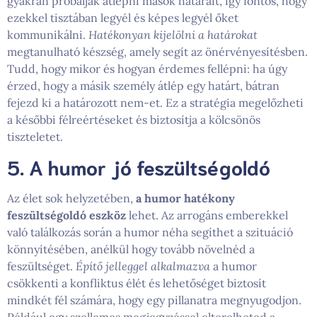
gyakran próbálják átlépni mások határait, így fontos, hogy
ezekkel tisztában legyél és képes legyél őket
kommunikálni.
Hatékonyan kijelölni a határokat
megtanulható készség, amely segít az önérvényesítésben.
Tudd, hogy mikor és hogyan érdemes fellépni: ha úgy
érzed, hogy a másik személy átlép egy határt, bátran
fejezd ki a határozott nem-et. Ez a stratégia megelőzheti
a későbbi félreértéseket és biztosítja a kölcsönös
tiszteletet.
5. A humor jó feszültségoldó
Az élet sok helyzetében,
a humor hatékony
feszültségoldó eszköz
lehet. Az arrogáns emberekkel
való találkozás során a humor néha segíthet a szituáció
könnyítésében, anélkül hogy tovább növelnéd a
feszültséget.
Építő jelleggel alkalmazva
a humor
csökkenti a konfliktus élét és lehetőséget biztosít
mindkét fél számára, hogy egy pillanatra megnyugodjon.