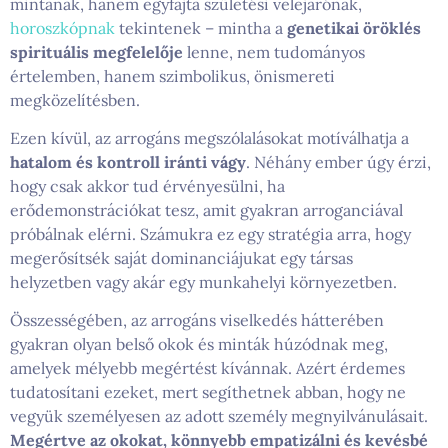
mintának, hanem egyfajta születési velejárónak,
horoszkópnak
tekintenek – mintha a
genetikai öröklés
spirituális megfelelője
lenne, nem tudományos
értelemben, hanem szimbolikus, önismereti
megközelítésben.
Ezen kívül, az arrogáns megszólalásokat motíválhatja a
hatalom és kontroll iránti vágy
. Néhány ember úgy érzi,
hogy csak akkor tud érvényesülni, ha
erődemonstrációkat tesz, amit gyakran arroganciával
próbálnak elérni. Számukra ez egy stratégia arra, hogy
megerősítsék saját dominanciájukat egy társas
helyzetben vagy akár egy munkahelyi környezetben.
Összességében, az arrogáns viselkedés hátterében
gyakran olyan belső okok és minták húzódnak meg,
amelyek mélyebb megértést kívánnak. Azért érdemes
tudatosítani ezeket, mert segíthetnek abban, hogy ne
vegyük személyesen az adott személy megnyilvánulásait.
Megértve az okokat, könnyebb empatizálni és kevésbé