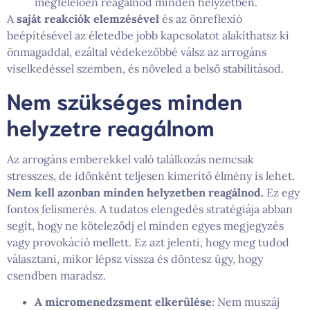
megfelelően reagálnod minden helyzetben.
A
saját reakciók elemzésével
és az önreflexió
beépítésével az életedbe jobb kapcsolatot alakíthatsz ki
önmagaddal, ezáltal védekezőbbé válsz az arrogáns
viselkedéssel szemben, és növeled a belső stabilitásod.
Nem szükséges minden
helyzetre reagálnom
Az arrogáns emberekkel való találkozás nemcsak
stresszes, de időnként teljesen kimerítő élmény is lehet.
Nem kell azonban minden helyzetben reagálnod.
Ez egy
fontos felismerés. A tudatos elengedés stratégiája abban
segít, hogy ne köteleződj el minden egyes megjegyzés
vagy provokáció mellett. Ez azt jelenti, hogy meg tudod
választani, mikor lépsz vissza és döntesz úgy, hogy
csendben maradsz.
A micromenedzsment elkerülése
: Nem muszáj