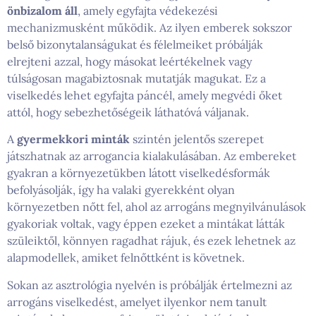
önbizalom áll
, amely egyfajta védekezési
mechanizmusként működik. Az ilyen emberek sokszor
belső bizonytalanságukat és félelmeiket próbálják
elrejteni azzal, hogy másokat leértékelnek vagy
túlságosan magabiztosnak mutatják magukat. Ez a
viselkedés lehet egyfajta páncél, amely megvédi őket
attól, hogy sebezhetőségeik láthatóvá váljanak.
A
gyermekkori minták
szintén jelentős szerepet
játszhatnak az arrogancia kialakulásában. Az embereket
gyakran a környezetükben látott viselkedésformák
befolyásolják, így ha valaki gyerekként olyan
környezetben nőtt fel, ahol az arrogáns megnyilvánulások
gyakoriak voltak, vagy éppen ezeket a mintákat látták
szüleiktől, könnyen ragadhat rájuk, és ezek lehetnek az
alapmodellek, amiket felnőttként is követnek.
Sokan az asztrológia nyelvén is próbálják értelmezni az
arrogáns viselkedést, amelyet ilyenkor nem tanult