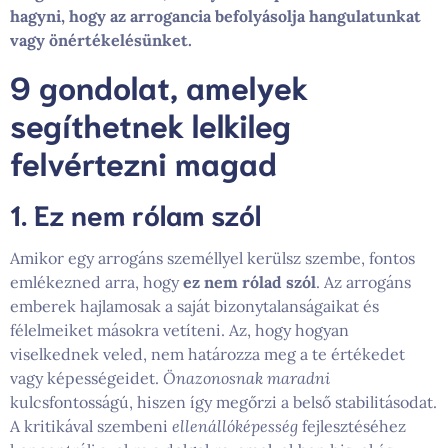
hagyni, hogy az arrogancia befolyásolja hangulatunkat
vagy önértékelésünket.
9 gondolat, amelyek
segíthetnek lelkileg
felvértezni magad
1. Ez nem rólam szól
Amikor egy arrogáns személlyel kerülsz szembe, fontos
emlékezned arra, hogy
ez nem rólad szól
. Az arrogáns
emberek hajlamosak a saját bizonytalanságaikat és
félelmeiket másokra vetíteni. Az, hogy hogyan
viselkednek veled, nem határozza meg a te értékedet
vagy képességeidet.
Önazonosnak maradni
kulcsfontosságú, hiszen így megőrzi a belső stabilitásodat.
A kritikával szembeni
ellenállóképesség
fejlesztéséhez