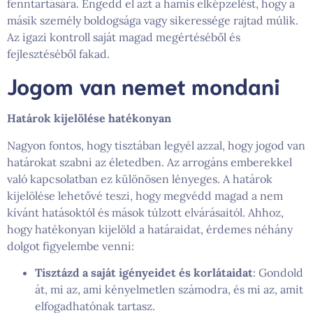
fenntartására. Engedd el azt a hamis elképzelést, hogy a
másik személy boldogsága vagy sikeressége rajtad múlik.
Az igazi kontroll saját magad megértéséből és
fejlesztéséből fakad.
Jogom van nemet mondani
Határok kijelölése hatékonyan
Nagyon fontos, hogy tisztában legyél azzal, hogy jogod van
határokat szabni az életedben. Az arrogáns emberekkel
való kapcsolatban ez különösen lényeges. A határok
kijelölése lehetővé teszi, hogy megvédd magad a nem
kívánt hatásoktól és mások túlzott elvárásaitól. Ahhoz,
hogy hatékonyan kijelöld a határaidat, érdemes néhány
dolgot figyelembe venni:
Tisztázd a saját igényeidet és korlátaidat
: Gondold
át, mi az, ami kényelmetlen számodra, és mi az, amit
elfogadhatónak tartasz.