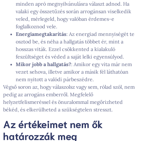
minden apró megnyilvánulásra választ adnod. Ha
valaki egy összetűzés során arrogánsan viselkedik
veled, mérlegeld, hogy valóban érdemes-e
foglalkoznod vele.
Energiamegtakarítás
: Az energiad mennyiségét te
osztod be, és néha a hallgatás többet ér, mint a
hosszas viták. Ezzel csökkented a kialakuló
feszültséget és véded a saját lelki egyensúlyod.
Mikor jobb a hallgatás?
: Amikor egy vita már nem
vezet sehova, illetve amikor a másik fél láthatóan
nem nyitott a valódi párbeszédre.
Végső soron az, hogy válaszolsz vagy sem, rólad szól, nem
pedig az arrogáns emberről. Megfelelő
helyzetfelismeréssel és önuralommal megőrizheted
békéd, és elkerülheted a szükségtelen stresszt.
Az értékeimet nem ők
határozzák meg