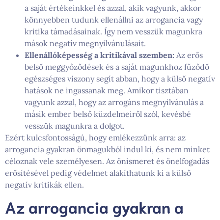
a saját értékeinkkel és azzal, akik vagyunk, akkor
könnyebben tudunk ellenállni az arrogancia vagy
kritika támadásainak. Így nem vesszük magunkra
mások negatív megnyilvánulásait.
Ellenállóképesség a kritikával szemben:
Az erős
belső meggyőződések és a saját magunkhoz fűződő
egészséges viszony segít abban, hogy a külső negatív
hatások ne ingassanak meg. Amikor tisztában
vagyunk azzal, hogy az arrogáns megnyilvánulás a
másik ember belső küzdelmeiről szól, kevésbé
vesszük magunkra a dolgot.
Ezért kulcsfontosságú, hogy emlékezzünk arra: az
arrogancia gyakran önmagukból indul ki, és nem minket
céloznak vele személyesen. Az önismeret és önelfogadás
erősítésével pedig védelmet alakíthatunk ki a külső
negatív kritikák ellen.
Az arrogancia gyakran a