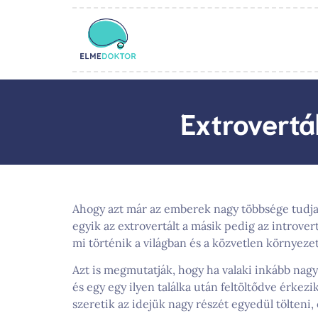
Extrovertá
Ahogy azt már az emberek nagy többsége tudja,
egyik az extrovertált a másik pedig az introve
mi történik a világban és a közvetlen környeze
Azt is megmutatják, hogy ha valaki inkább nag
és egy egy ilyen találka után feltöltődve érkezi
szeretik az idejük nagy részét egyedül tölteni,