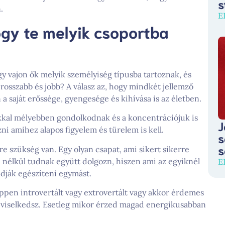
s
.
E
ogy te melyik csoportba
gy vajon ők melyik személyiség típusba tartoznak, és
 rosszabb és jobb? A válasz az, hogy mindkét jellemző
 saját erőssége, gyengesége és kihívása is az életben.
okkal mélyebben gondolkodnak és a koncentrációjuk is
J
ni amihez alapos figyelem és türelem is kell.
s
s
e szükség van. Egy olyan csapat, ami sikert sikerre
 nélkül tudnak együtt dolgozn, hiszen ami az egyiknél
E
udják egészíteni egymást.
ppen introvertált vagy extrovertált vagy akkor érdemes
 viselkedsz. Esetleg mikor érzed magad energikusabban