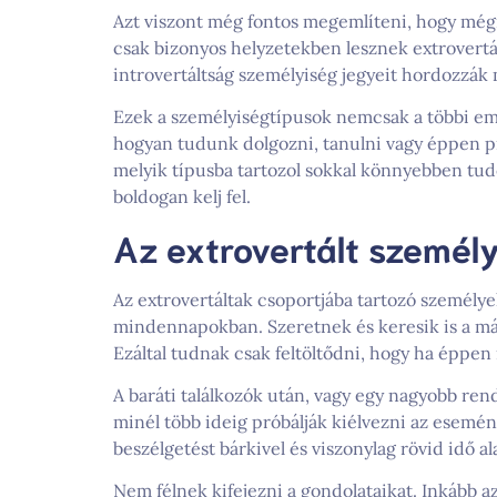
Azt viszont még fontos megemlíteni, hogy mégis
csak bizonyos helyzetekben lesznek extrovertá
introvertáltság személyiség jegyeit hordozzá
Ezek a személyiségtípusok nemcsak a többi embe
hogyan tudunk dolgozni, tanulni vagy éppen 
melyik típusba tartozol sokkal könnyebben tud
boldogan kelj fel.
Az extrovertált személy
Az extrovertáltak csoportjába tartozó személye
mindennapokban. Szeretnek és keresik is a más
Ezáltal tudnak csak feltöltődni, hogy ha éppen 
A baráti találkozók után, vagy egy nagyobb re
minél több ideig próbálják kiélvezni az esem
beszélgetést bárkivel és viszonylag rövid idő al
Nem félnek kifejezni a gondolataikat. Inkább az