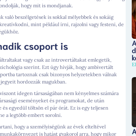
gondolják, hogy mit is mondjanak.
lük való beszélgetések is sokkal mélyebbek és sokáig
atívkodni, mint például írni, rajzolni vagy festeni, de
ségükhöz.
A
adik csoport is
d
k
raltakat vagy csak az introvertáltakat emlegetik,
E
ichológia szerint. Ezt úgy hívják, hogy ambivertált
oportba tartoznak csak bizonyos helyzetekben válnak
ág jegyeit hordozzák magukban.
, viszont idegen társaságában nem kényelmes számára
 társasági eseményeket és programokat, de után
és egyedül töltsön el pár órát. Ez is egy teljesen
ne a legtöbb embert sorolni.
tartani, hogy a személyiségünk az évek elteltével
A
 a munkakörnyezet is hatást gyakorol arra, hogy mikor