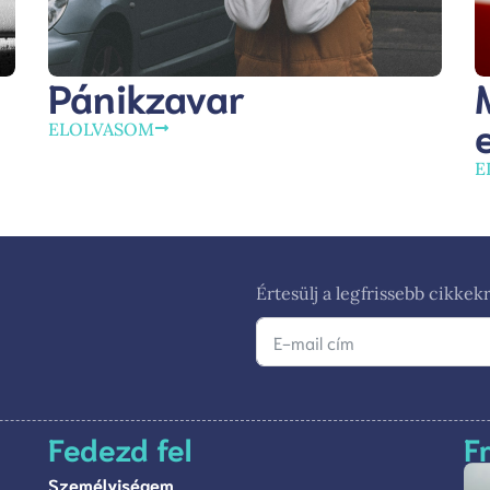
Pánikzavar
ELOLVASOM
E
Értesülj a legfrissebb cikkekr
Fedezd fel
F
Személyiségem