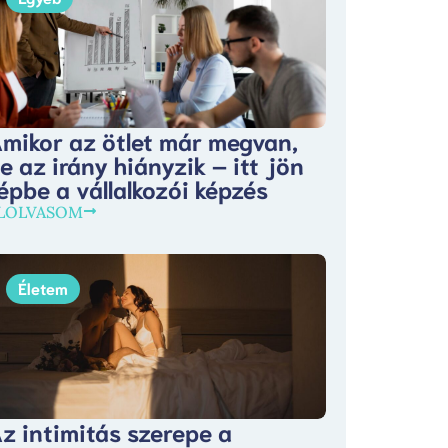
mikor az ötlet már megvan,
e az irány hiányzik – itt jön
épbe a vállalkozói képzés
LOLVASOM
Életem
z intimitás szerepe a