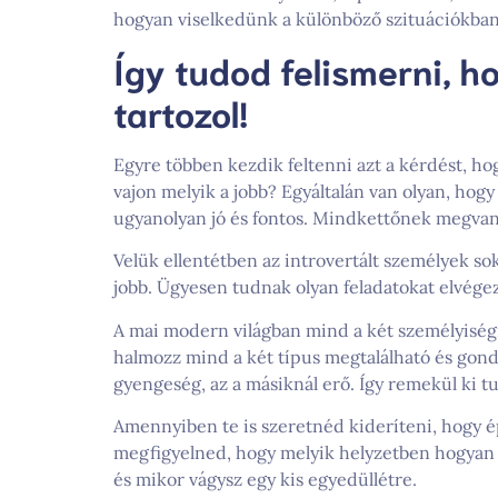
hogyan viselkedünk a különböző szituációkban
Így tudod felismerni, h
tartozol!
Egyre többen kezdik feltenni azt a kérdést, ho
vajon melyik a jobb? Egyáltalán van olyan, hogy
ugyanolyan jó és fontos. Mindkettőnek megvan a
Velük ellentétben az introvertált személyek s
jobb. Ügyesen tudnak olyan feladatokat elvégez
A mai modern világban mind a két személyiségr
halmozz mind a két típus megtalálható és gond
gyengeség, az a másiknál erő. Így remekül ki t
Amennyiben te is szeretnéd kideríteni, hogy é
megfigyelned, hogy melyik helyzetben hogyan
és mikor vágysz egy kis egyedüllétre.