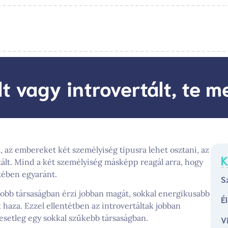
lt vagy introvertált, te m
 az embereket két személyiség típusra lehet osztani, az
K
rtált. Mind a két személyiség másképp reagál arra, hogy
tében egyaránt.
S
yobb társaságban érzi jobban magát, sokkal energikusabb
É
k haza. Ezzel ellentétben az introvertáltak jobban
 esetleg egy sokkal szűkebb társaságban.
V