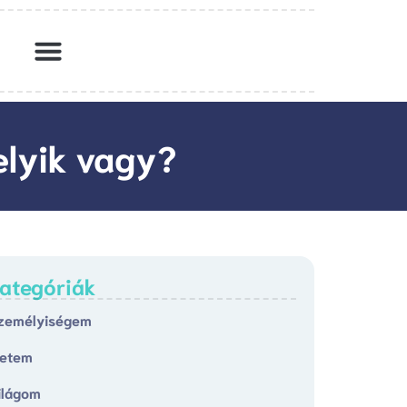
elyik vagy?
ategóriák
zemélyiségem
letem
ilágom