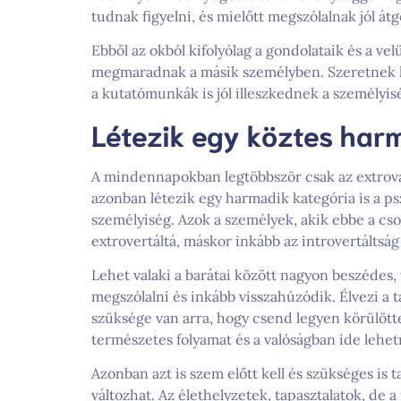
tudnak figyelni, és mielőtt megszólalnak jól át
Ebből az okból kifolyólag a gondolataik és a ve
megmaradnak a másik személyben. Szeretnek kre
a kutatómunkák is jól illeszkednek a személyi
Létezik egy köztes harm
A mindennapokban legtöbbször csak az extrovált
azonban létezik egy harmadik kategória is a psz
személyiség. Azok a személyek, akik ebbe a cs
extrovertáltá, máskor inkább az introvertálts
Lehet valaki a barátai között nagyon beszédes
megszólalni és inkább visszahúzódik. Élvezi a
szüksége van arra, hogy csend legyen körülötte 
természetes folyamat és a valóságban ide lehet
Azonban azt is szem előtt kell és szükséges is 
változhat. Az élethelyzetek, tapasztalatok, de