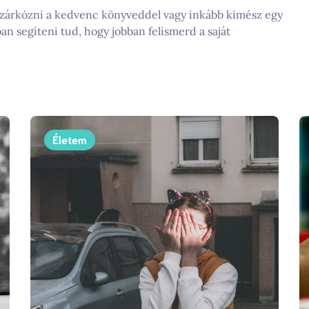
ezárkózni a kedvenc könyveddel vagy inkább kimész egy
an segíteni tud, hogy jobban felismerd a saját
Életem