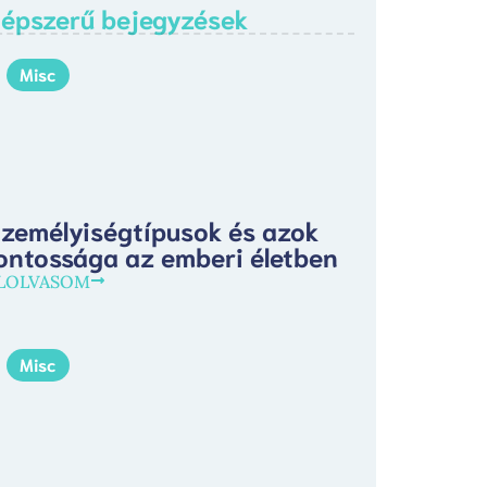
épszerű bejegyzések
Misc
zemélyiségtípusok és azok
ontossága az emberi életben
LOLVASOM
Misc