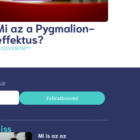
Mi az a Pygmalion-
effektus?
LOLVASOM
ől!
Feliratkozom!
riss
Mi is az az