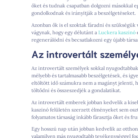
őket és tudnak csapatban dolgozni másokkal e
gondolkodnak és irányítják a beszélgetéseket.
Azonban ők is el szoktak fáradni és szükségük 
vágynak, hogy egy délutánt a
Luckera kaszinó
regenerálódni és becsatlakozni egy újabb társ
Az introvertált személ
Az introvertált személyek sokkal nyugodtabbak
mélyebb és tartalmasabb beszélgetések, és igye
eltöltött idő számukra nem a magányt jelenti, 
töltődni és összeszedjék a gondalatikat.
Az introvertált emberek jobban kedvelik a kise
kaszinó felületén szerzett élményeket sem oszt
folyamatos társaság inkább fárasztja őket és fr
Egy hosszú nap után jobban kedvelik az ottho
valamilyen más nyugodtabb tevékenységgel fog