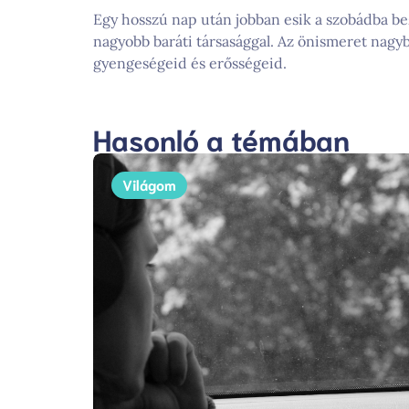
Egy hosszú nap után jobban esik a szobádba b
nagyobb baráti társasággal. Az önismeret nagyb
gyengeségeid és erősségeid.
Hasonló a témában
Világom