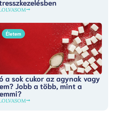
tresszkezelésben
LOLVASOM
Életem
ó a sok cukor az agynak vagy
em? Jobb a több, mint a
emmi?
LOLVASOM