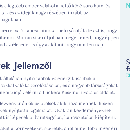
N
 a legtöbb ember valahol a kettő közé sorolható, és
ltak és az idejük nagy részében inkább az
k magukban.
rrel való kapcsolatunkat befolyásolják de azt is, hogy
pihenni. Miután sikerül jobban megértened, hogy éppen
od az életedet is úgy alakítani, hogy minden nap
S
ek jellemzői
f
E
k általában nyitottabbak és energikusabbak a
okkal való kapcsolódásokat, és a nagyobb társaságokat.
nem tudják elérni a Luckera Kaszinó hivatalos oldalát.
ndezvény után ők az utolsók akik haza mennek, hiszen
ények nyújtotta izgalmakat. Gyakran kezdeményeznek
att is képesek új barátságokat, kapcsolatokat kiépíteni.
okat a környzeteket szeretik, ahol minél több inger éri