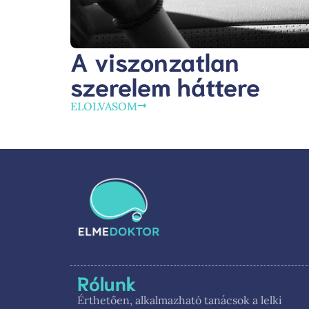
A viszonzatlan
szerelem háttere
ELOLVASOM
Rólunk
Érthetően, alkalmazható tanácsok a lelki