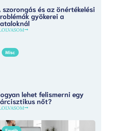
 szorongás és az önértékelési
roblémák gyökerei a
iataloknál
LOLVASOM
Misc
ogyan lehet felismerni egy
árcisztikus nőt?
LOLVASOM
Egyéb