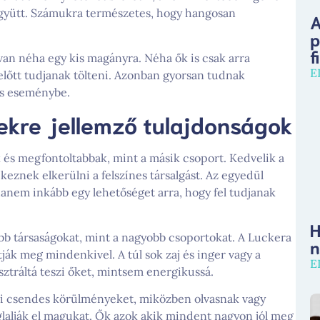
gyütt. Számukra természetes, hogy hangosan
A
p
f
van néha egy kis magányra. Néha ők is csak arra
E
előtt tudjanak tölteni. Azonban gyorsan tudnak
as eseménybe.
yekre jellemző tulajdonságok
 és megfontoltabbak, mint a másik csoport. Kedvelik a
keznek elkerülni a felszínes társalgást. Az egyedül
hanem inkább egy lehetőséget arra, hogy fel tudjanak
H
bb társaságokat, mint a nagyobb csoportokat. A
Luckera
n
ják meg mindenkivel. A túl sok zaj és inger vagy a
E
usztráltá teszi őket, mintsem energikussá.
ni csendes körülményeket, miközben olvasnak vagy
lalják el magukat. Ők azok akik mindent nagyon jól meg