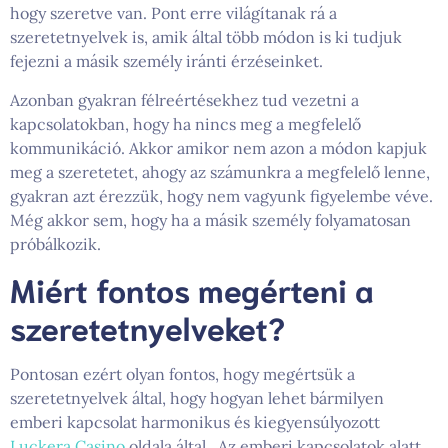
hogy szeretve van. Pont erre világítanak rá a
szeretetnyelvek is, amik által több módon is ki tudjuk
fejezni a másik személy iránti érzéseinket.
Azonban gyakran félreértésekhez tud vezetni a
kapcsolatokban, hogy ha nincs meg a megfelelő
kommunikáció. Akkor amikor nem azon a módon kapjuk
meg a szeretetet, ahogy az számunkra a megfelelő lenne,
gyakran azt érezzük, hogy nem vagyunk figyelembe véve.
Még akkor sem, hogy ha a másik személy folyamatosan
próbálkozik.
Miért fontos megérteni a
szeretetnyelveket?
Pontosan ezért olyan fontos, hogy megértsük a
szeretetnyelvek által, hogy hogyan lehet bármilyen
emberi kapcsolat harmonikus és kiegyensúlyozott
Luckera Casino
oldala által. Az emberi kapcsolatok alatt