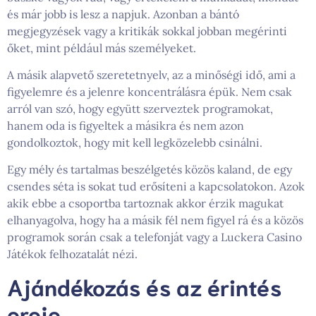
és már jobb is lesz a napjuk. Azonban a bántó
megjegyzések vagy a kritikák sokkal jobban megérinti
őket, mint például más személyeket.
A másik alapvető szeretetnyelv, az a minőségi idő, ami a
figyelemre és a jelenre koncentrálásra épük. Nem csak
arról van szó, hogy együtt szerveztek programokat,
hanem oda is figyeltek a másikra és nem azon
gondolkoztok, hogy mit kell legközelebb csinálni.
Egy mély és tartalmas beszélgetés közös kaland, de egy
csendes séta is sokat tud erősíteni a kapcsolatokon. Azok
akik ebbe a csoportba tartoznak akkor érzik magukat
elhanyagolva, hogy ha a másik fél nem figyel rá és a közös
programok során csak a telefonját vagy a Luckera Casino
Játékok felhozatalát nézi.
Ajándékozás és az érintés
ereje