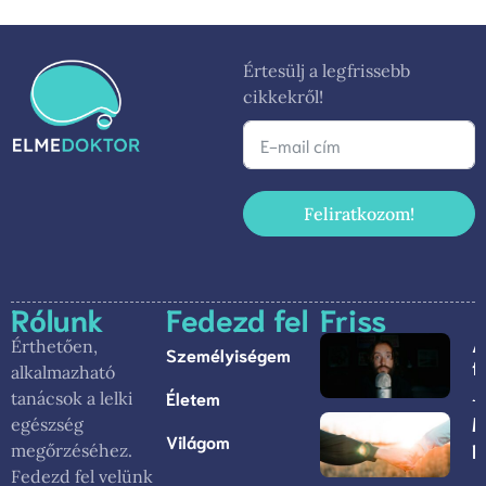
Értesülj a legfrissebb
cikkekről!
Feliratkozom!
Rólunk
Fedezd fel
Friss
A
Érthetően,
Személyiségem
f
alkalmazható
j
Életem
tanácsok a lelki
M
egészség
Világom
p
megőrzéséhez.
Fedezd fel velünk