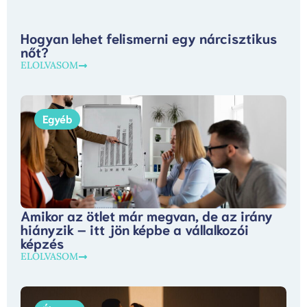
Hogyan lehet felismerni egy nárcisztikus
nőt?
ELOLVASOM
Egyéb
Amikor az ötlet már megvan, de az irány
hiányzik – itt jön képbe a vállalkozói
képzés
ELOLVASOM