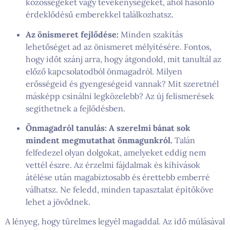
közösségeket vagy tevékenységeket, ahol hasonló
érdeklődésű emberekkel találkozhatsz.
Az önismeret fejlődése:
Minden szakítás
lehetőséget ad az önismeret mélyítésére. Fontos,
hogy időt szánj arra, hogy átgondold, mit tanultál az
előző kapcsolatodból önmagadról. Milyen
erősségeid és gyengeségeid vannak? Mit szeretnél
másképp csinálni legközelebb? Az új felismerések
segíthetnek a fejlődésben.
Önmagadról tanulás:
A szerelmi bánat sok
mindent megmutathat önmagunkról.
Talán
felfedezel olyan dolgokat, amelyeket eddig nem
vettél észre. Az érzelmi fájdalmak és kihívások
átélése után magabiztosabb és érettebb emberré
válhatsz. Ne feledd, minden tapasztalat építőköve
lehet a jövődnek.
A lényeg, hogy türelmes legyél magaddal. Az idő múlásával