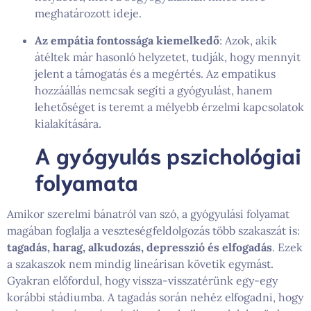
meghatározott ideje.
Az empátia fontossága kiemelkedő
: Azok, akik
átéltek már hasonló helyzetet, tudják, hogy mennyit
jelent a támogatás és a megértés. Az empatikus
hozzáállás nemcsak segíti a gyógyulást, hanem
lehetőséget is teremt a mélyebb érzelmi kapcsolatok
kialakítására.
A gyógyulás pszichológiai
folyamata
Amikor szerelmi bánatról van szó, a gyógyulási folyamat
magában foglalja a veszteségfeldolgozás több szakaszát is:
tagadás, harag, alkudozás, depresszió és elfogadás
. Ezek
a szakaszok nem mindig lineárisan követik egymást.
Gyakran előfordul, hogy vissza-visszatérünk egy-egy
korábbi stádiumba. A tagadás során nehéz elfogadni, hogy