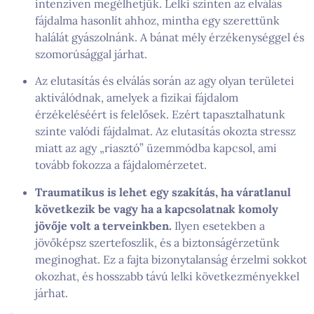
intenzíven megélhetjük. Lelki szinten az elválás
fájdalma hasonlít ahhoz, mintha egy szerettünk
halálát gyászolnánk. A bánat mély érzékenységgel és
szomorúsággal járhat.
Az elutasítás és elválás során az agy olyan területei
aktiválódnak, amelyek a fizikai fájdalom
érzékeléséért is felelősek. Ezért tapasztalhatunk
szinte valódi fájdalmat. Az elutasítás okozta stressz
miatt az agy „riasztó” üzemmódba kapcsol, ami
tovább fokozza a fájdalomérzetet.
Traumatikus is lehet egy szakítás, ha váratlanul
következik be vagy ha a kapcsolatnak komoly
jövője volt a terveinkben.
Ilyen esetekben a
jövőképsz szertefoszlik, és a biztonságérzetünk
meginoghat. Ez a fajta bizonytalanság érzelmi sokkot
okozhat, és hosszabb távú lelki következményekkel
járhat.