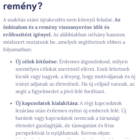
remény?
A szakítás utáni újrakezdés nem könnyű feladat.
Az
önbizalom és a remény visszanyerése időt és
erőfeszítést igényel.
Az alábbiakban néhány hasznos
módszert mutatunk be, amelyek segíthetnek ebben a
folyamatban:
Új célok kitűzése:
Érdemes átgondolnod, milyen
személyes célokat szeretnél elérni. Ezek lehetnek
kicsik vagy nagyok, a lényeg, hogy motiváljanak és új
irányt adjanak az életednek. Ha új céljaid vannak, az
segít a figyelmedet a jövő felé fordítani.
Új kapcsolatok kialakítása:
A régi kapcsolatok
lezárása után érdemes nyitni új emberek felé. Új
barátok vagy kapcsolatok nemcsak a társasági
életedet gazdagítják, de támogatást és friss
perspektívát is nyújthatnak. Keress olyan