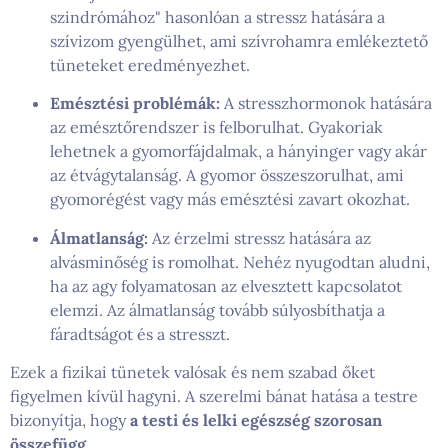
szindrómához" hasonlóan a stressz hatására a
szívizom gyengülhet, ami szívrohamra emlékeztető
tüneteket eredményezhet.
Emésztési problémák:
A stresszhormonok hatására
az emésztőrendszer is felborulhat. Gyakoriak
lehetnek a gyomorfájdalmak, a hányinger vagy akár
az étvágytalanság. A gyomor összeszorulhat, ami
gyomorégést vagy más emésztési zavart okozhat.
Álmatlanság:
Az érzelmi stressz hatására az
alvásminőség is romolhat. Nehéz nyugodtan aludni,
ha az agy folyamatosan az elvesztett kapcsolatot
elemzi. Az álmatlanság tovább súlyosbíthatja a
fáradtságot és a stresszt.
Ezek a fizikai tünetek valósak és nem szabad őket
figyelmen kívül hagyni. A szerelmi bánat hatása a testre
bizonyítja, hogy
a testi és lelki egészség szorosan
összefügg
.