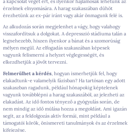
a kapcsolat véget ért, és ilyenkor hajlamosak lehetünk az
érzelmek elnyomására. A harag szakaszában dühöt
érezhetünk az ex-pár iránt vagy akár önmagunk felé is.
Az alkudozás során megjelenhet a vágy, hogy valahogy
visszafordítsuk a dolgokat. A depresszió stádiuma talán a
legnehezebb, hiszen ilyenkor a bánat és a szomorúság
mélyen megül. Az elfogadás szakaszában képesek
vagyunk felismerni a helyzet véglegességét, és
elkezdhetjük a jövőt tervezni.
Felmerülhet a kérdés
, hogyan ismerhetjük fel, hogy
elakadtunk-e valamelyik fázisban? Ha tartósan egy adott
szakaszban ragadunk, például hónapokig képtelenek
vagyunk továbblépni a harag szakaszából, az jelezheti az
elakadást. Az idő fontos tényező a gyógyulás során, de
nem mindig az idő múlása hozza a megoldást. Ami igazán
segít, az a feldolgozás aktív formái, mint például a
támogatói körök, önismereti tanulmányok és az érzelmek
kifejezése.