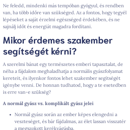
Ne feledd, mindenki más tempóban gyógyul, és rendben
van, ha több időre van szükséged. Az a fontos, hogy tegyél
lépéseket a saját érzelmi egészséged érdekében, és ne
sajnálj időt és energiát magadra fordítani.
Mikor érdemes szakember
segítségét kérni?
A szerelmi bánat egy természetes emberi tapasztalat, de
néha a fájdalom meghaladhatja a normális gyászfolyamat
kereteit, és ilyenkor fontos lehet szakember segítségét
igénybe venni. De honnan tudhatod, hogy a te esetedben
is erre van-e szükség?
A normál gyász vs. komplikált gyász jelei
Normál gyász során az ember képes elengedni a
veszteséget, és bár fájdalmas, az élet lassan visszatér
a megszokott kerékvágásba.