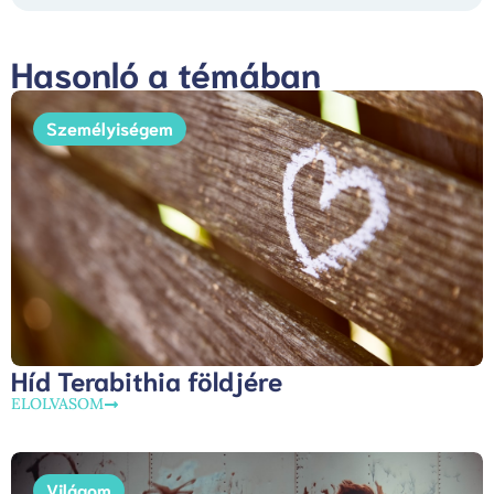
Hasonló a témában
Személyiségem
Híd Terabithia földjére
ELOLVASOM
Világom