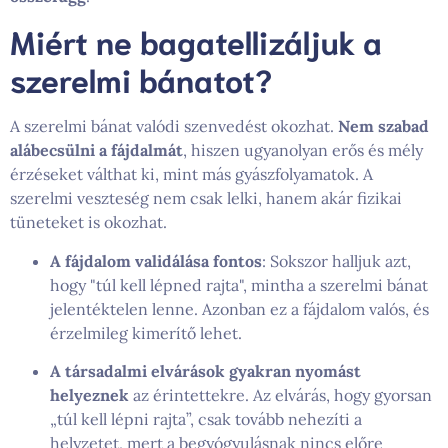
Miért ne bagatellizáljuk a
szerelmi bánatot?
A szerelmi bánat valódi szenvedést okozhat.
Nem szabad
alábecsülni a fájdalmát
, hiszen ugyanolyan erős és mély
érzéseket válthat ki, mint más gyászfolyamatok. A
szerelmi veszteség nem csak lelki, hanem akár fizikai
tüneteket is okozhat.
A fájdalom validálása fontos
: Sokszor halljuk azt,
hogy "túl kell lépned rajta", mintha a szerelmi bánat
jelentéktelen lenne. Azonban ez a fájdalom valós, és
érzelmileg kimerítő lehet.
A társadalmi elvárások gyakran nyomást
helyeznek
az érintettekre. Az elvárás, hogy gyorsan
„túl kell lépni rajta”, csak tovább nehezíti a
helyzetet, mert a begyógyulásnak nincs előre