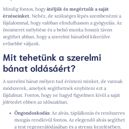
Mindig fontos, hogy
átéljük és megértsük a saját
érzéseinket
. Nehéz, de szükséges lépés szembenézni a
fájdalommal, hogy valóban elindulhasson a gyógyulás. Az
önismeret mélyítése és a belső munka hosszú távon
segíthet abban, hogy a szerelmi bánatból kikerülve
erősebbé váljunk.
Mit tehetünk a szerelmi
bánat oldásáért?
A szerelmi bánat mélyen tud érinteni minket, de vannak
módszerek, amelyek segíthetnek enyhíteni ezt a
fájdalmat. Fontos, hogy ne hagyd figyelmen kívül a saját
jólétedet ebben az időszakban.
Öngondoskodás
: Az alvás, táplálkozás és rendszeres
mozgás rendkívül fontos. Az elegendő alvás segíthet
a test regenerálódásában és a stressz kezelésében.