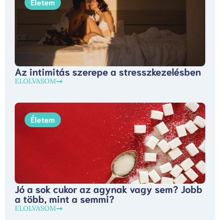
Életem
Az intimitás szerepe a stresszkezelésben
ELOLVASOM
Életem
Jó a sok cukor az agynak vagy sem? Jobb
a több, mint a semmi?
ELOLVASOM