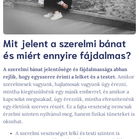
Mit jelent a szerelmi bánat
és miért ennyire fájdalmas?
A szerelmi bánat jelentősége és fájdalmassága abban
rejlik, hogy egyszerre érinti a lelket és a testet.
Amikor
szerelmesek vagyunk, hajlamosak vagyunk úgy érezni,
mintha kiegészülnénk egy másik emberrel, és amikor a
kapcsolat megszakad, úgy érezzük, mintha elveszítenénk
egy életünk szerves részét. Ez a fajta veszteség nemcsak
érzelmi szinten nyilvánul meg, hanem fizikai tüneteket is
okozhat.
A szerelmi veszteséget lelki és testi szinten is