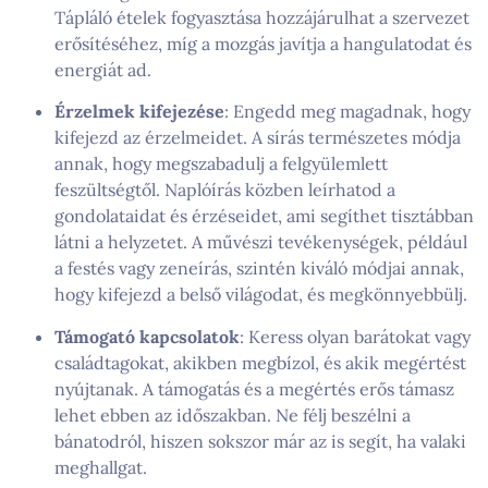
Tápláló ételek fogyasztása hozzájárulhat a szervezet
erősítéséhez, míg a mozgás javítja a hangulatodat és
energiát ad.
Érzelmek kifejezése
: Engedd meg magadnak, hogy
kifejezd az érzelmeidet. A sírás természetes módja
annak, hogy megszabadulj a felgyülemlett
feszültségtől. Naplóírás közben leírhatod a
gondolataidat és érzéseidet, ami segíthet tisztábban
látni a helyzetet. A művészi tevékenységek, például
a festés vagy zeneírás, szintén kiváló módjai annak,
hogy kifejezd a belső világodat, és megkönnyebbülj.
Támogató kapcsolatok
: Keress olyan barátokat vagy
családtagokat, akikben megbízol, és akik megértést
nyújtanak. A támogatás és a megértés erős támasz
lehet ebben az időszakban. Ne félj beszélni a
bánatodról, hiszen sokszor már az is segít, ha valaki
meghallgat.