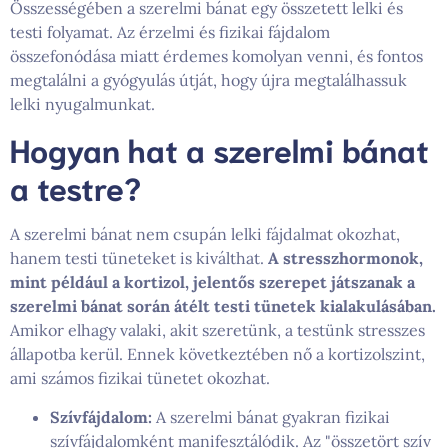
Összességében a szerelmi bánat egy összetett lelki és
testi folyamat. Az érzelmi és fizikai fájdalom
összefonódása miatt érdemes komolyan venni, és fontos
megtalálni a gyógyulás útját, hogy újra megtalálhassuk
lelki nyugalmunkat.
Hogyan hat a szerelmi bánat
a testre?
A szerelmi bánat nem csupán lelki fájdalmat okozhat,
hanem testi tüneteket is kiválthat.
A stresszhormonok,
mint például a kortizol, jelentős szerepet játszanak a
szerelmi bánat során átélt testi tünetek kialakulásában.
Amikor elhagy valaki, akit szeretünk, a testünk stresszes
állapotba kerül. Ennek következtében nő a kortizolszint,
ami számos fizikai tünetet okozhat.
Szívfájdalom:
A szerelmi bánat gyakran fizikai
szívfájdalomként manifesztálódik. Az "összetört szív