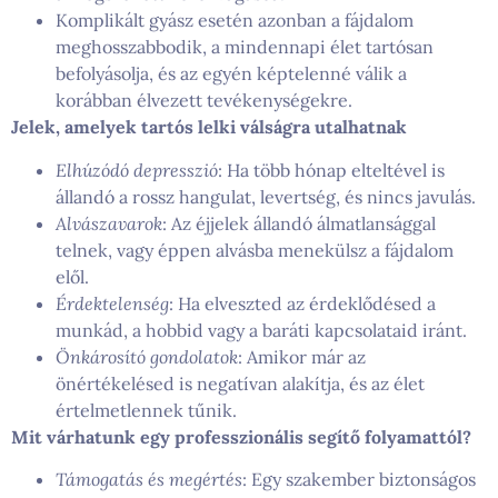
Komplikált gyász esetén azonban a fájdalom
meghosszabbodik, a mindennapi élet tartósan
befolyásolja, és az egyén képtelenné válik a
korábban élvezett tevékenységekre.
Jelek, amelyek tartós lelki válságra utalhatnak
Elhúzódó depresszió
: Ha több hónap elteltével is
állandó a rossz hangulat, levertség, és nincs javulás.
Alvászavarok
: Az éjjelek állandó álmatlansággal
telnek, vagy éppen alvásba menekülsz a fájdalom
elől.
Érdektelenség
: Ha elveszted az érdeklődésed a
munkád, a hobbid vagy a baráti kapcsolataid iránt.
Önkárosító gondolatok
: Amikor már az
önértékelésed is negatívan alakítja, és az élet
értelmetlennek tűnik.
Mit várhatunk egy professzionális segítő folyamattól?
Támogatás és megértés
: Egy szakember biztonságos