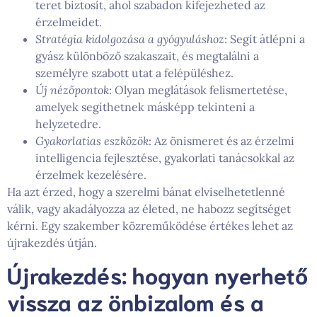
teret biztosít, ahol szabadon kifejezheted az
érzelmeidet.
Stratégia kidolgozása a gyógyuláshoz
: Segít átlépni a
gyász különböző szakaszait, és megtalálni a
személyre szabott utat a felépüléshez.
Új nézőpontok
: Olyan meglátások felismertetése,
amelyek segíthetnek másképp tekinteni a
helyzetedre.
Gyakorlatias eszközök
: Az önismeret és az érzelmi
intelligencia fejlesztése, gyakorlati tanácsokkal az
érzelmek kezelésére.
Ha azt érzed, hogy a szerelmi bánat elviselhetetlenné
válik, vagy akadályozza az életed, ne habozz segítséget
kérni. Egy szakember közreműködése értékes lehet az
újrakezdés útján.
Újrakezdés: hogyan nyerhető
vissza az önbizalom és a