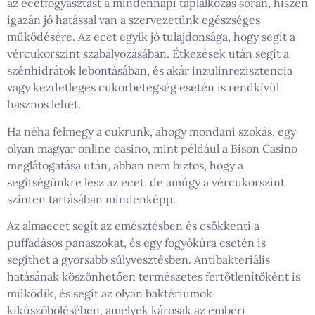
az ecetfogyasztást a mindennapi táplálkozás során, hiszen
igazán jó hatással van a szervezetünk egészséges
működésére. Az ecet egyik jó tulajdonsága, hogy segít a
vércukorszint szabályozásában. Étkezések után segít a
szénhidrátok lebontásában, és akár inzulinrezisztencia
vagy kezdetleges cukorbetegség esetén is rendkívül
hasznos lehet.
Ha néha felmegy a cukrunk, ahogy mondani szokás, egy
olyan magyar online casino, mint például a Bison Casino
meglátogatása után, abban nem biztos, hogy a
segítségünkre lesz az ecet, de amúgy a vércukorszint
szinten tartásában mindenképp.
Az almaecet segít az emésztésben és csökkenti a
puffadásos panaszokat, és egy fogyókúra esetén is
segíthet a gyorsabb súlyvesztésben. Antibakteriális
hatásának köszönhetően természetes fertőtlenítőként is
működik, és segít az olyan baktériumok
kiküszöbölésében, amelyek károsak az emberi