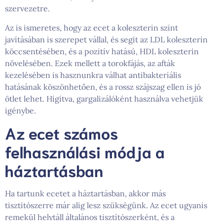
szervezetre.
Az is ismeretes, hogy az ecet a koleszterin szint
javításában is szerepet vállal, és segít az LDL koleszterin
köccsentésében, és a pozitív hatású, HDL koleszterin
növelésében. Ezek mellett a torokfájás, az afták
kezelésében is hasznunkra válhat antibakteriális
hatásának köszönhetően, és a rossz szájszag ellen is jó
ötlet lehet. Hígítva, gargalizálóként használva vehetjük
igénybe.
Az ecet számos
felhasználási módja a
háztartásban
Ha tartunk ecetet a háztartásban, akkor más
tisztítószerre már alig lesz szükségünk. Az ecet ugyanis
remekül helytáll általános tisztítószerként, és a