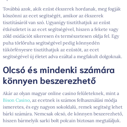
Továbbá azok, akik ezüst ékszerek hordanak, meg fogják
köszönni az ecet segítségét, amikor az ékszerek
tisztításáról van szó. Ugyanígy tisztíthatjuk az ezüst
étkészletet is az ecet segítségével, hiszen a fekete vagy
zöld oxidációt sikeresen és természetesen oldja fel. Egy
puha törlőruha segítségével pedig könnyedén
tükörfényesre tisztíthatjuk az ezüstöt, az ecet
segítségével új életet adva ezáltal a megfakult dolgoknak.
Olcsó és mindenki számára
könnyen beszerezhető
Akár az olyan magyar online casino felületeknek, mint a
Bison Casino
, az ecetnek is számos felhasználási módja
ismeretes, és egy nagyon sokoldalú, remek segítség lehet
bárki számára. Nemcsak olcsó, de könnyen beszerezhető,
hiszen bármelyik sarki bolt polcain biztosan megtaláljuk.