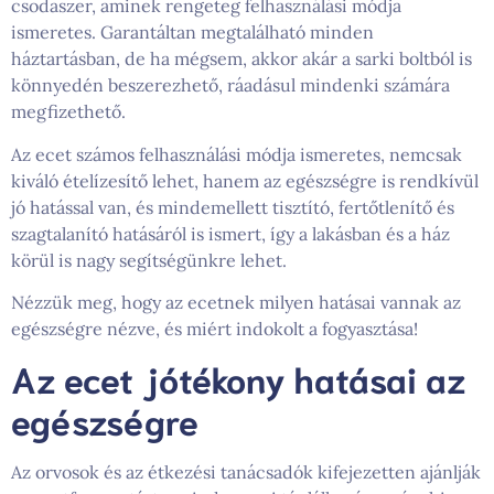
csodaszer, aminek rengeteg felhasználási módja
ismeretes. Garantáltan megtalálható minden
háztartásban, de ha mégsem, akkor akár a sarki boltból is
könnyedén beszerezhető, ráadásul mindenki számára
megfizethető.
Az ecet számos felhasználási módja ismeretes, nemcsak
kiváló ételízesítő lehet, hanem az egészségre is rendkívül
jó hatással van, és mindemellett tisztító, fertőtlenítő és
szagtalanító hatásáról is ismert, így a lakásban és a ház
körül is nagy segítségünkre lehet.
Nézzük meg, hogy az ecetnek milyen hatásai vannak az
egészségre nézve, és miért indokolt a fogyasztása!
Az ecet jótékony hatásai az
egészségre
Az orvosok és az étkezési tanácsadók kifejezetten ajánlják