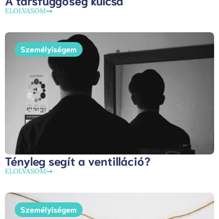
A társfüggőség kulcsa
ELOLVASOM
Személyiségem
Tényleg segít a ventilláció?
ELOLVASOM
Személyiségem