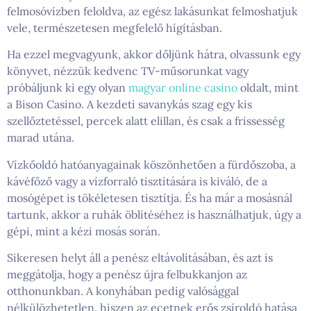
felmosóvízben feloldva, az egész lakásunkat felmoshatjuk
vele, természetesen megfelelő hígításban.
Ha ezzel megvagyunk, akkor dőljünk hátra, olvassunk egy
könyvet, nézzük kedvenc TV-műsorunkat vagy
próbáljunk ki egy olyan
magyar online casino
oldalt, mint
a Bison Casino. A kezdeti savanykás szag egy kis
szellőztetéssel, percek alatt elillan, és csak a frissesség
marad utána.
Vízkőoldó hatóanyagainak köszönhetően a fürdőszoba, a
kávéfőző vagy a vízforraló tisztítására is kiváló, de a
mosógépet is tökéletesen tisztítja. És ha már a mosásnál
tartunk, akkor a ruhák öblítéséhez is használhatjuk, úgy a
gépi, mint a kézi mosás során.
Sikeresen helyt áll a penész eltávolításában, és azt is
meggátolja, hogy a penész újra felbukkanjon az
otthonunkban. A konyhában pedig valósággal
nélkülözhetetlen, hiszen az ecetnek erős zsíroldó hatása