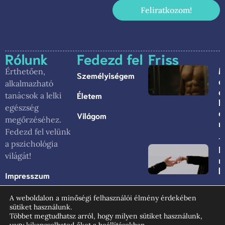
Feliratkozom!
Rólunk
Fedezd fel
Friss
M
Érthetően,
Személyiségem
a
alkalmazható
a
Életem
tanácsok a lelki
N
egészség
é
Világom
megőrzéséhez.
m
Fedezd fel velünk
j
a pszichológia
E
világát!
n
l
Impresszum
Általános
A weboldalon a minőségi felhasználói élmény érdekében
Szerződési
sütiket használunk.
Feltételek
Többet megtudhatsz arról, hogy milyen sütiket használunk,