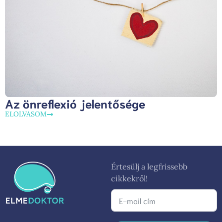
Az önreflexió jelentősége
ELOLVASOM
Értesülj a legfrissebb
cikkekről!