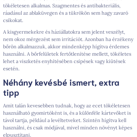
tökéletesen alkalmas. Szagmentes és antibakteriális,
ráadásul az ablaküvegen és a tükrökön sem hagy zavaró
csíkokat.
A kisgyermekekre és háziállatokra sem jelent veszélyt,
nem okoz mérgezést sem irritációt. Azonban ha érzékeny
bőrön alkalmazzuk, akkor mindenképp hígítva érdemes
használni. A bőrfelületek fertőtlenítése mellett, tökéletes
lehet a viszketés enyhítésében csípések vagy kiütések
esetén.
Néhány kevésbé ismert, extra
tipp
Amit talán kevesebben tudnak, hogy az ecet tökéletesen
használható gyomirtóként is, és a különféle kártevőket is
távol tartja, például a levéltetveket. Szintén hígítva kell
használni, és csak módjával, mivel minden növényt képes
elpusztítani.