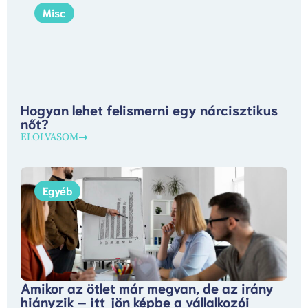
Misc
Hogyan lehet felismerni egy nárcisztikus
nőt?
ELOLVASOM
Egyéb
Amikor az ötlet már megvan, de az irány
hiányzik – itt jön képbe a vállalkozói