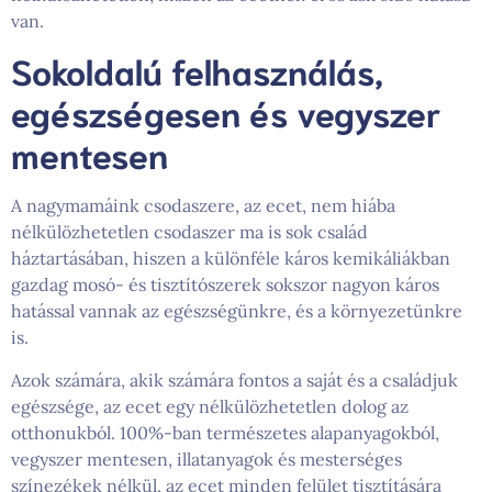
van.
Sokoldalú felhasználás,
egészségesen és vegyszer
mentesen
A nagymamáink csodaszere, az ecet, nem hiába
nélkülözhetetlen csodaszer ma is sok család
háztartásában, hiszen a különféle káros kemikáliákban
gazdag mosó- és tisztítószerek sokszor nagyon káros
hatással vannak az egészségünkre, és a környezetünkre
is.
Azok számára, akik számára fontos a saját és a családjuk
egészsége, az ecet egy nélkülözhetetlen dolog az
otthonukból. 100%-ban természetes alapanyagokból,
vegyszer mentesen, illatanyagok és mesterséges
színezékek nélkül, az ecet minden felület tisztítására