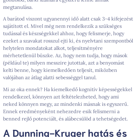
megtanulása.
A barátod viszont ugyanennyi idő alatt csak 3-4 kifejezést
sajátított el. Mivel még nem rendelkezik a szükséges
tudással és készségekkel ahhoz, hogy felismerje, hogy
ezeket a szavakat rosszul ejti ki, és nyelvtani szempontból
helytelen mondatokat alkot, teljesítményére
mérhetetlenül büszke. Az, hogy nem tudja, hogy mások
(például te) milyen messzire jutottak, azt a benyomást
kelti benne, hogy kiemelkedően teljesít, miközben
valójában az átlag alatti sebességgel tanul.
Mi az oka ennek? Ha kiemelkedő kognitív képességekkel
rendelkezel, könnyen azt feltételezheted, hogy ami
neked könnyen megy, az mindenki másnak is egyszerű.
Ennek eredményeként nehezedre esik felismerni a
benned rejlő potenciált, és alábecsülöd a tehetségedet.
A Dunning-Kruger hatás és