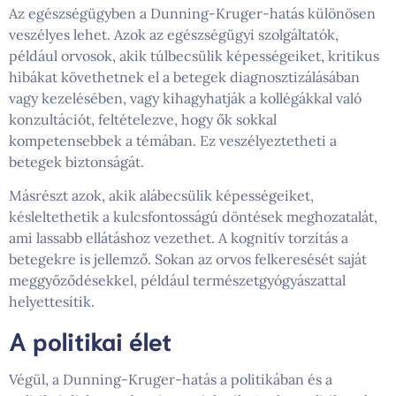
Az egészségügyben a Dunning-Kruger-hatás különösen
veszélyes lehet. Azok az egészségügyi szolgáltatók,
például orvosok, akik túlbecsülik képességeiket, kritikus
hibákat követhetnek el a betegek diagnosztizálásában
vagy kezelésében, vagy kihagyhatják a kollégákkal való
konzultációt, feltételezve, hogy ők sokkal
kompetensebbek a témában. Ez veszélyeztetheti a
betegek biztonságát.
Másrészt azok, akik alábecsülik képességeiket,
késleltethetik a kulcsfontosságú döntések meghozatalát,
ami lassabb ellátáshoz vezethet. A kognitív torzítás a
betegekre is jellemző. Sokan az orvos felkeresését saját
meggyőződésekkel, például természetgyógyászattal
helyettesítik.
A politikai élet
Végül, a Dunning-Kruger-hatás a politikában és a