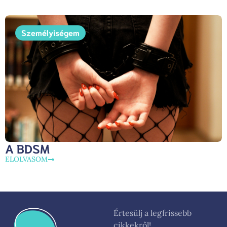
Személyiségem
A BDSM
ELOLVASOM
Értesülj a legfrissebb
cikkekről!