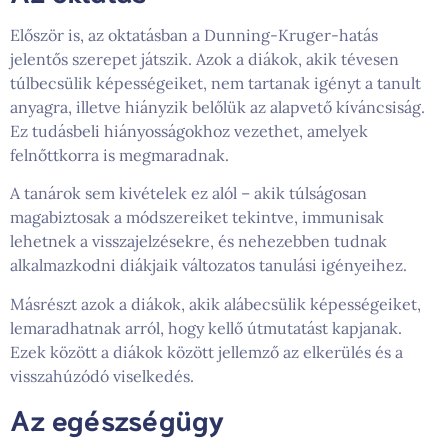
Először is, az oktatásban a Dunning-Kruger-hatás
jelentős szerepet játszik. Azok a diákok, akik tévesen
túlbecsülik képességeiket, nem tartanak igényt a tanult
anyagra, illetve hiányzik belőlük az alapvető kíváncsiság.
Ez tudásbeli hiányosságokhoz vezethet, amelyek
felnőttkorra is megmaradnak.
A tanárok sem kivételek ez alól – akik túlságosan
magabiztosak a módszereiket tekintve, immunisak
lehetnek a visszajelzésekre, és nehezebben tudnak
alkalmazkodni diákjaik változatos tanulási igényeihez.
Másrészt azok a diákok, akik alábecsülik képességeiket,
lemaradhatnak arról, hogy kellő útmutatást kapjanak.
Ezek között a diákok között jellemző az elkerülés és a
visszahúzódó viselkedés.
Az egészségügy