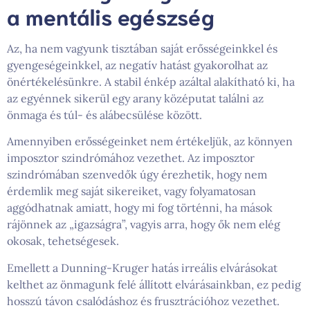
a mentális egészség
Az, ha nem vagyunk tisztában saját erősségeinkkel és
gyengeségeinkkel, az negatív hatást gyakorolhat az
önértékelésünkre. A stabil énkép azáltal alakítható ki, ha
az egyénnek sikerül egy arany középutat találni az
önmaga és túl- és alábecsülése között.
Amennyiben erősségeinket nem értékeljük, az könnyen
imposztor szindrómához vezethet. Az imposztor
szindrómában szenvedők úgy érezhetik, hogy nem
érdemlik meg saját sikereiket, vagy folyamatosan
aggódhatnak amiatt, hogy mi fog történni, ha mások
rájönnek az „igazságra”, vagyis arra, hogy ők nem elég
okosak, tehetségesek.
Emellett a Dunning-Kruger hatás irreális elvárásokat
kelthet az önmagunk felé állított elvárásainkban, ez pedig
hosszú távon csalódáshoz és frusztrációhoz vezethet.