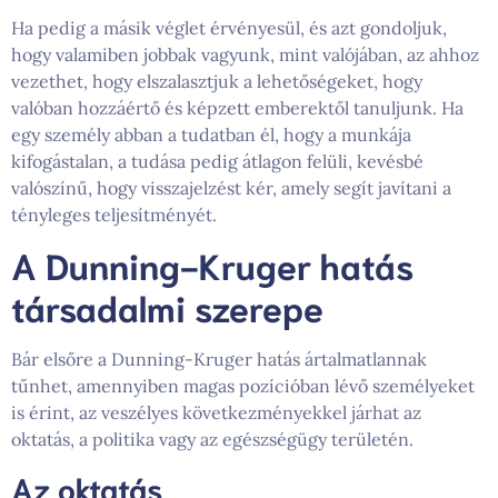
Ha pedig a másik véglet érvényesül, és azt gondoljuk,
hogy valamiben jobbak vagyunk, mint valójában, az ahhoz
vezethet, hogy elszalasztjuk a lehetőségeket, hogy
valóban hozzáértő és képzett emberektől tanuljunk. Ha
egy személy abban a tudatban él, hogy a munkája
kifogástalan, a tudása pedig átlagon felüli, kevésbé
valószínű, hogy visszajelzést kér, amely segít javítani a
tényleges teljesítményét.
A Dunning-Kruger hatás
társadalmi szerepe
Bár elsőre a Dunning-Kruger hatás ártalmatlannak
tűnhet, amennyiben magas pozícióban lévő személyeket
is érint, az veszélyes következményekkel járhat az
oktatás, a politika vagy az egészségügy területén.
Az oktatás