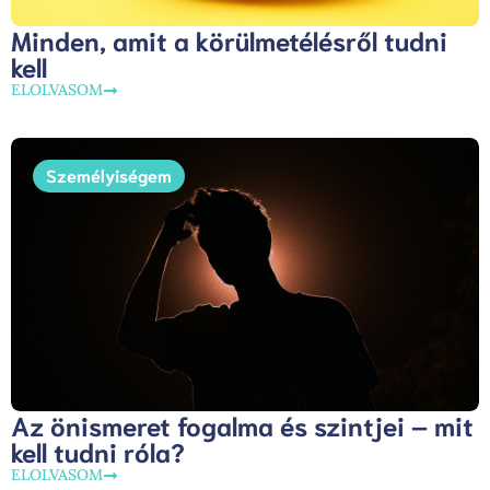
Minden, amit a körülmetélésről tudni
kell
ELOLVASOM
Személyiségem
Az önismeret fogalma és szintjei – mit
kell tudni róla?
ELOLVASOM