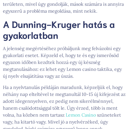
területen, mivel úgy gondolják, mások számára is annyira
egyszerű a probléma megoldása, mint nekik.
A Dunning-Kruger hatás a
gyakorlatban
A jelenség megértéséhez próbáljunk meg felvázolni egy
gyakorlati esetet. Képzeld el, hogy te és egy ismerősöd
egyazon időben kezdtek hozzá egy új készség
megtanulásához: ez lehet egy Lemon casino taktika, egy
új nyelv elsajátítása vagy az úszás.
Ha a nyelvtanulás példáján maradunk, képzeljük el, hogy
néhány nap elteltével te megtanultál 10-15 új kifejezést az
adott idegennyelven, ez pedig nem sikerélménnyel,
hanem csalódottsággal tölt le. Úgy érzed, több is ment
volna, ha közben nem tartasz
Lemon Casino
szüneteket
vagy, ha kitartó vagy. Mivel jó a nyelvérzéked, úgy
gondolod, bárki számára egyszerű lenne annak