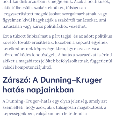
politikai diskurzusban is megjelenik. Azok a politikusok,
akik túlbecsülik szakértelmüket, túlságosan
leegyszerűsített megoldásokat szorgalmazhatnak, vagy
figyelmen kívül hagyhatják a szakértői tanácsokat, ami
hatástalan vagy káros politikákhoz vezethet.
Ezt a túlzott önbizalmat a párt tagjai, és az adott politikus
követői tovább erősíthetik. Eközben a képzett egyének
kételkedhetnek képességeikben, így elszalasztva a
közreműködés lehetőségeit. A hatás a szavazókat is érinti,
akiket a magabiztos jelöltek befolyásolhatnak, függetlenül
valódi kompetenciájuktól.
Zárszó: A Dunning-Kruger
hatás napjainkban
A Dunning-Kruger-hatás egy olyan jelenség, amely azt
szemlélteti, hogy azok, akik túlságosan magabiztosak a
képességeikben, valójában nem feltétlenül a