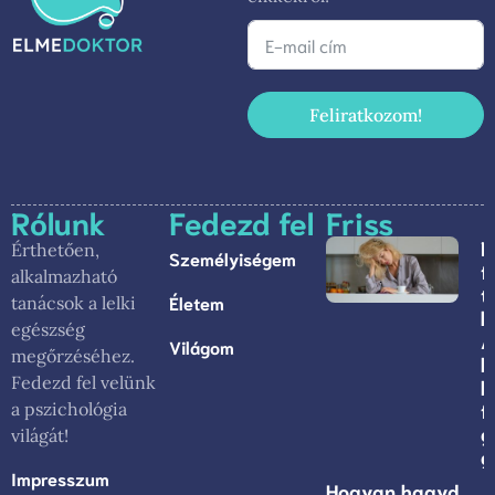
Feliratkozom!
Rólunk
Fedezd fel
Friss
R
Érthetően,
Személyiségem
f
alkalmazható
t
Életem
tanácsok a lelki
h
egészség
A
Világom
megőrzéséhez.
k
Fedezd fel velünk
l
f
a pszichológia
g
világát!
g
Impresszum
Hogyan hagyd