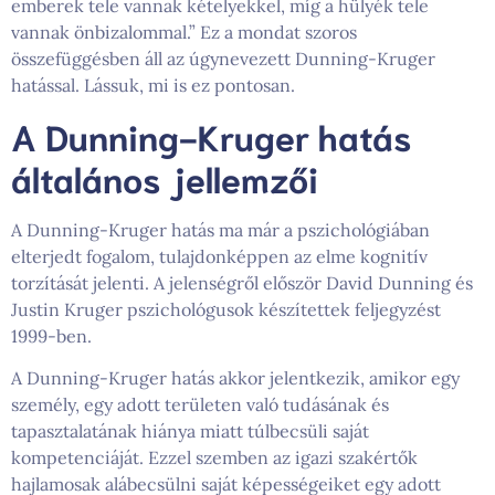
emberek tele vannak kételyekkel, míg a hülyék tele
vannak önbizalommal.” Ez a mondat szoros
összefüggésben áll az úgynevezett Dunning-Kruger
hatással. Lássuk, mi is ez pontosan.
A Dunning-Kruger hatás
általános jellemzői
A Dunning-Kruger hatás ma már a pszichológiában
elterjedt fogalom, tulajdonképpen az elme kognitív
torzítását jelenti. A jelenségről először David Dunning és
Justin Kruger pszichológusok készítettek feljegyzést
1999-ben.
A Dunning-Kruger hatás akkor jelentkezik, amikor egy
személy, egy adott területen való tudásának és
tapasztalatának hiánya miatt túlbecsüli saját
kompetenciáját. Ezzel szemben az igazi szakértők
hajlamosak alábecsülni saját képességeiket egy adott