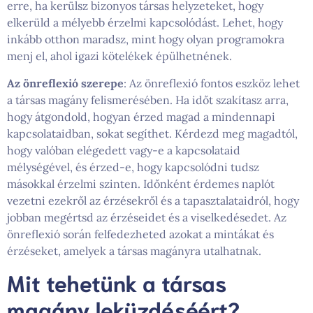
erre, ha kerülsz bizonyos társas helyzeteket, hogy
elkerüld a mélyebb érzelmi kapcsolódást. Lehet, hogy
inkább otthon maradsz, mint hogy olyan programokra
menj el, ahol igazi kötelékek épülhetnének.
Az önreflexió szerepe
: Az önreflexió fontos eszköz lehet
a társas magány felismerésében. Ha időt szakítasz arra,
hogy átgondold, hogyan érzed magad a mindennapi
kapcsolataidban, sokat segíthet. Kérdezd meg magadtól,
hogy valóban elégedett vagy-e a kapcsolataid
mélységével, és érzed-e, hogy kapcsolódni tudsz
másokkal érzelmi szinten. Időnként érdemes naplót
vezetni ezekről az érzésekről és a tapasztalataidról, hogy
jobban megértsd az érzéseidet és a viselkedésedet. Az
önreflexió során felfedezheted azokat a mintákat és
érzéseket, amelyek a társas magányra utalhatnak.
Mit tehetünk a társas
magány leküzdéséért?