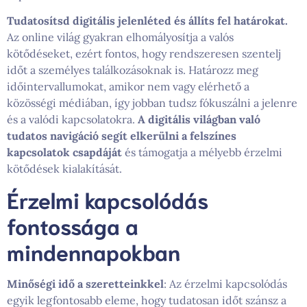
Tudatosítsd digitális jelenléted és állíts fel határokat.
Az online világ gyakran elhomályosítja a valós
kötődéseket, ezért fontos, hogy rendszeresen szentelj
időt a személyes találkozásoknak is. Határozz meg
időintervallumokat, amikor nem vagy elérhető a
közösségi médiában, így jobban tudsz fókuszálni a jelenre
és a valódi kapcsolatokra.
A digitális világban való
tudatos navigáció segít elkerülni a felszínes
kapcsolatok csapdáját
és támogatja a mélyebb érzelmi
kötődések kialakítását.
Érzelmi kapcsolódás
fontossága a
mindennapokban
Minőségi idő a szeretteinkkel
: Az érzelmi kapcsolódás
egyik legfontosabb eleme, hogy tudatosan időt szánsz a