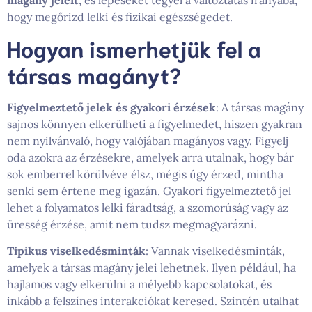
hogy megőrizd lelki és fizikai egészségedet.
Hogyan ismerhetjük fel a
társas magányt?
Figyelmeztető jelek és gyakori érzések
: A társas magány
sajnos könnyen elkerülheti a figyelmedet, hiszen gyakran
nem nyilvánvaló, hogy valójában magányos vagy. Figyelj
oda azokra az érzésekre, amelyek arra utalnak, hogy bár
sok emberrel körülvéve élsz, mégis úgy érzed, mintha
senki sem értene meg igazán. Gyakori figyelmeztető jel
lehet a folyamatos lelki fáradtság, a szomorúság vagy az
üresség érzése, amit nem tudsz megmagyarázni.
Tipikus viselkedésminták
: Vannak viselkedésminták,
amelyek a társas magány jelei lehetnek. Ilyen például, ha
hajlamos vagy elkerülni a mélyebb kapcsolatokat, és
inkább a felszínes interakciókat keresed. Szintén utalhat