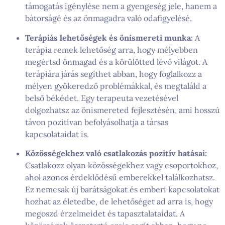
támogatás igénylése nem a gyengeség jele, hanem a
bátorságé és az önmagadra való odafigyelésé.
Terápiás lehetőségek és önismereti munka:
A
terápia remek lehetőség arra, hogy mélyebben
megértsd önmagad és a körülötted lévő világot. A
terápiára járás segíthet abban, hogy foglalkozz a
mélyen gyökeredző problémákkal, és megtaláld a
belső békédet. Egy terapeuta vezetésével
dolgozhatsz az önismereted fejlesztésén, ami hosszú
távon pozitívan befolyásolhatja a társas
kapcsolataidat is.
Közösségekhez való csatlakozás pozitív hatásai:
Csatlakozz olyan közösségekhez vagy csoportokhoz,
ahol azonos érdeklődésű emberekkel találkozhatsz.
Ez nemcsak új barátságokat és emberi kapcsolatokat
hozhat az életedbe, de lehetőséget ad arra is, hogy
megoszd érzelmeidet és tapasztalataidat. A