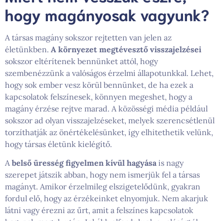
hogy magányosak vagyunk?
A társas magány sokszor rejtetten van jelen az
életünkben.
A környezet megtévesztő visszajelzései
sokszor eltérítenek bennünket attól, hogy
szembenézzünk a valóságos érzelmi állapotunkkal. Lehet,
hogy sok ember vesz körül bennünket, de ha ezek a
kapcsolatok felszínesek, könnyen megeshet, hogy a
magány érzése rejtve marad. A közösségi média például
sokszor ad olyan visszajelzéseket, melyek szerencsétlenül
torzíthatják az önértékelésünket, így elhitethetik velünk,
hogy társas életünk kielégítő.
A
belső üresség figyelmen kívül hagyása
is nagy
szerepet játszik abban, hogy nem ismerjük fel a társas
magányt. Amikor érzelmileg elszigetelődünk, gyakran
fordul elő, hogy az érzékeinket elnyomjuk. Nem akarjuk
látni vagy érezni az űrt, amit a felszínes kapcsolatok