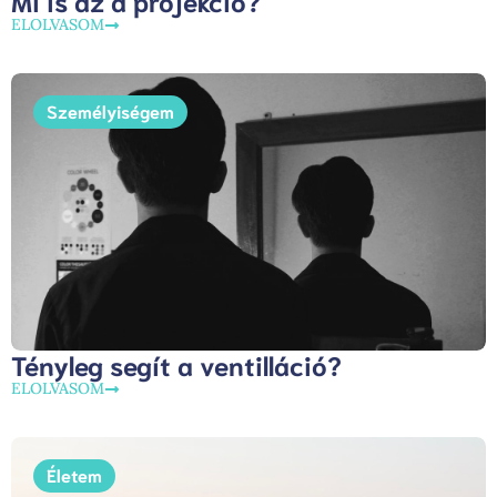
ELOLVASOM
Személyiségem
Tényleg segít a ventilláció?
ELOLVASOM
Életem