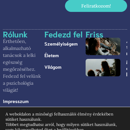
Feliratkozom!
Rólunk
Fedezd fel
Friss
Érthetően,
Személyiségem
t
alkalmazható
m
Életem
tanácsok a lelki
M
egészség
Világom
e
megőrzéséhez.
k
Fedezd fel velünk
a pszichológia
világát!
Impresszum
Általános
A weboldalon a minőségi felhasználói élmény érdekében
Szerződési
sütiket használunk.
Feltételek
Többet megtudhatsz arról, hogy milyen sütiket használunk,
vagy kikapcsolhatod őket a
beállításokban
.