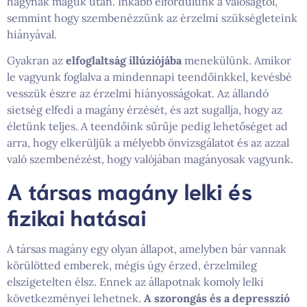
hagynak maguk után. Inkább elfordulunk a valóságtól,
semmint hogy szembenézzünk az érzelmi szükségleteink
hiányával.
Gyakran az
elfoglaltság illúziójába
menekülünk. Amikor
le vagyunk foglalva a mindennapi teendőinkkel, kevésbé
vesszük észre az érzelmi hiányosságokat. Az állandó
sietség elfedi a magány érzését, és azt sugallja, hogy az
életünk teljes. A teendőink sűrűje pedig lehetőséget ad
arra, hogy elkerüljük a mélyebb önvizsgálatot és az azzal
való szembenézést, hogy valójában magányosak vagyunk.
A társas magány lelki és
fizikai hatásai
A társas magány egy olyan állapot, amelyben bár vannak
körülötted emberek, mégis úgy érzed, érzelmileg
elszigetelten élsz. Ennek az állapotnak komoly lelki
következményei lehetnek.
A szorongás és a depresszió