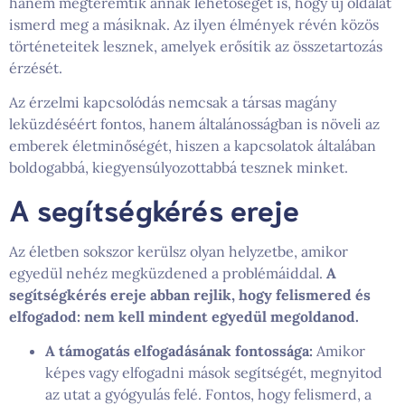
hanem megteremtik annak lehetőségét is, hogy új oldalát
ismerd meg a másiknak. Az ilyen élmények révén közös
történeteitek lesznek, amelyek erősítik az összetartozás
érzését.
Az érzelmi kapcsolódás nemcsak a társas magány
leküzdéséért fontos, hanem általánosságban is növeli az
emberek életminőségét, hiszen a kapcsolatok általában
boldogabbá, kiegyensúlyozottabbá tesznek minket.
A segítségkérés ereje
Az életben sokszor kerülsz olyan helyzetbe, amikor
egyedül nehéz megküzdened a problémáiddal.
A
segítségkérés ereje abban rejlik, hogy felismered és
elfogadod: nem kell mindent egyedül megoldanod.
A támogatás elfogadásának fontossága:
Amikor
képes vagy elfogadni mások segítségét, megnyitod
az utat a gyógyulás felé. Fontos, hogy felismerd, a