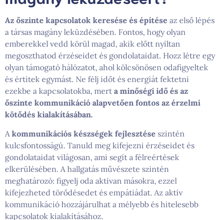
Az őszinte kapcsolatok keresése és építése
az első lépés
a társas magány leküzdésében. Fontos, hogy olyan
emberekkel vedd körül magad, akik előtt nyíltan
megoszthatod érzéseidet és gondolataidat. Hozz létre egy
olyan támogató hálózatot, ahol kölcsönösen odafigyeltek
és értitek egymást. Ne félj időt és energiát fektetni
ezekbe a kapcsolatokba, mert
a minőségi idő és az
őszinte kommunikáció alapvetően fontos az érzelmi
kötődés kialakításában.
A
kommunikációs készségek fejlesztése
szintén
kulcsfontosságú. Tanuld meg kifejezni érzéseidet és
gondolataidat világosan, ami segít a félreértések
elkerülésében. A hallgatás művészete szintén
meghatározó: figyelj oda aktívan másokra, ezzel
kifejezheted törődésedet és empátiádat. Az aktív
kommunikáció hozzájárulhat a mélyebb és hitelesebb
kapcsolatok kialakításához.