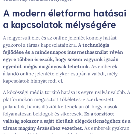
A modern életforma hatásai
a kapcsolatok mélységére
A felgyorsult élet és az online jelenlét komoly hatást
gyakorol a társas kapcsolatainkra.
A technológia
fejlődése és a mindennapos internethasználat révén
egyre többen érezzük, hogy sosem vagyunk igazán
egyedül, mégis magányosak lehetünk.
Az emberek
állandó online jelenléte olykor csupán a valódi, mély
kapcsolatok hiányát fedi el.
A közösségi média torzító hatása is egyre nyilvánvalóbb. A
platformokon megosztott tökéletesre szerkesztett
pillanatok, hamis illúziót keltenek arról, hogy mások
folyamatosan boldogok és sikeresek.
Ez a torzított
valóság sokszor a saját életünk elégedetlenségéhez és a
társas magány érzéséhez vezethet.
Az emberek gyakran