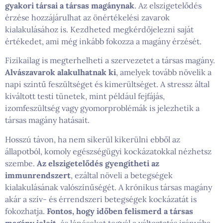
gyakori társai a társas magánynak
. Az elszigetelődés
érzése hozzájárulhat az önértékelési zavarok
kialakulásához is. Kezdheted megkérdőjelezni saját
értékedet, ami még inkább fokozza a magány érzését.
Fizikailag is megterhelheti a szervezetet a társas magány.
Alvászavarok alakulhatnak ki
, amelyek tovább növelik a
napi szintű feszültséget és kimerültséget. A stressz által
kiváltott testi tünetek, mint például fejfájás,
izomfeszültség vagy gyomorproblémák is jelezhetik a
társas magány hatásait.
Hosszú távon, ha nem sikerül kikerülni ebből az
állapotból, komoly egészségügyi kockázatokkal nézhetsz
szembe.
Az elszigetelődés gyengítheti az
immunrendszert
, ezáltal növeli a betegségek
kialakulásának valószínűségét. A krónikus társas magány
akár a szív- és érrendszeri betegségek kockázatát is
fokozhatja.
Fontos, hogy időben felismerd a társas
magány jeleit
, és lépéseket tegyél a változtatás irányába,