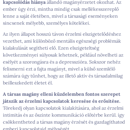
kapcsolódás hiánya
állandó magányérzetet okozhat. Az
ember úgy érzi, mintha mindig csak mellékesszereplő
lenne a saját életében, mivel a társasági eseményeken
sincsenek mélyebb, személyes kötelékei.
Az ilyen állapot hosszú távon érzelmi elszigetelődéshez
vezethet, ami különböző mentális egészségi problémák
kialakulását segítheti elő. Ezen elszigeteltség
következményei súlyosak lehetnek, például növelheti az
esélyét a szorongásra és a depresszióra. Sokszor nehéz
felismerni ezt a fajta magányt, mivel a külső szemlélő
számára úgy tűnhet, hogy az illető aktív és társadalmilag
beilleszkedett életet él.
A társas magány elleni küzdelemben fontos szerepet
játszik az érzelmi kapcsolatok keresése és erősítése.
Törekedj olyan kapcsolatok kialakítására, ahol az érzelmi
intimitás és az őszinte kommunikáció előtérbe kerül. így
csökkentheted a társas magány érzését és gazdagíthatod
emberi kapcsolataid mélységét.