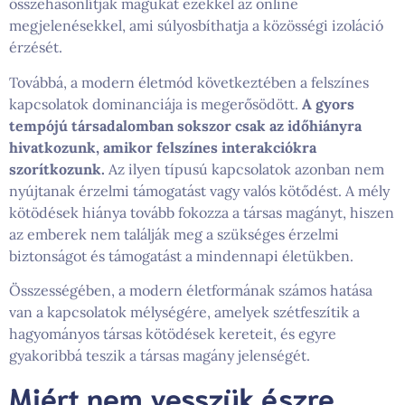
összehasonlítják magukat ezekkel az online
megjelenésekkel, ami súlyosbíthatja a közösségi izoláció
érzését.
Továbbá, a modern életmód következtében a felszínes
kapcsolatok dominanciája is megerősödött.
A gyors
tempójú társadalomban sokszor csak az időhiányra
hivatkozunk, amikor felszínes interakciókra
szorítkozunk.
Az ilyen típusú kapcsolatok azonban nem
nyújtanak érzelmi támogatást vagy valós kötődést. A mély
kötödések hiánya tovább fokozza a társas magányt, hiszen
az emberek nem találják meg a szükséges érzelmi
biztonságot és támogatást a mindennapi életükben.
Összességében, a modern életformának számos hatása
van a kapcsolatok mélységére, amelyek szétfeszítik a
hagyományos társas kötödések kereteit, és egyre
gyakoribbá teszik a társas magány jelenségét.
Miért nem vesszük észre,