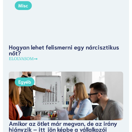
Misc
Hogyan lehet felismerni egy nárcisztikus
nőt?
ELOLVASOM
Egyéb
Amikor az ötlet már megvan, de az irány
hiányzik – itt jön képbe a vállalkozói