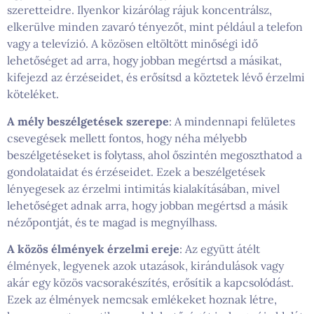
szeretteidre. Ilyenkor kizárólag rájuk koncentrálsz,
elkerülve minden zavaró tényezőt, mint például a telefon
vagy a televízió. A közösen eltöltött minőségi idő
lehetőséget ad arra, hogy jobban megértsd a másikat,
kifejezd az érzéseidet, és erősítsd a köztetek lévő érzelmi
köteléket.
A mély beszélgetések szerepe
: A mindennapi felületes
csevegések mellett fontos, hogy néha mélyebb
beszélgetéseket is folytass, ahol őszintén megoszthatod a
gondolataidat és érzéseidet. Ezek a beszélgetések
lényegesek az érzelmi intimitás kialakításában, mivel
lehetőséget adnak arra, hogy jobban megértsd a másik
nézőpontját, és te magad is megnyílhass.
A közös élmények érzelmi ereje
: Az együtt átélt
élmények, legyenek azok utazások, kirándulások vagy
akár egy közös vacsorakészítés, erősítik a kapcsolódást.
Ezek az élmények nemcsak emlékeket hoznak létre,