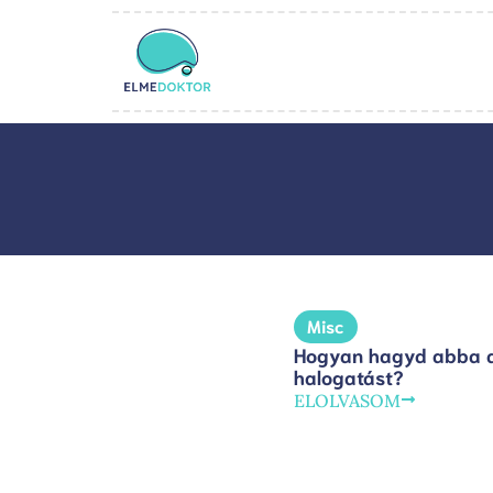
Misc
Hogyan hagyd abba 
halogatást?
ELOLVASOM