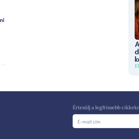
ni
A
d
k
E
Értesülj a legfrissebb cikkekr