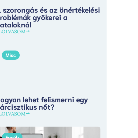
 szorongás és az önértékelési
roblémák gyökerei a
iataloknál
LOLVASOM
Misc
ogyan lehet felismerni egy
árcisztikus nőt?
LOLVASOM
Egyéb