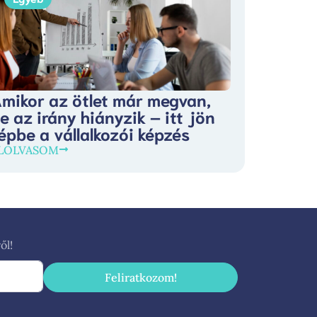
mikor az ötlet már megvan,
e az irány hiányzik – itt jön
épbe a vállalkozói képzés
LOLVASOM
ől!
Feliratkozom!