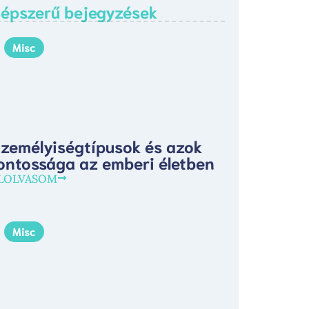
épszerű bejegyzések
Misc
zemélyiségtípusok és azok
ontossága az emberi életben
LOLVASOM
Misc