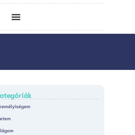
ategóriák
zemélyiségem
letem
ilágom