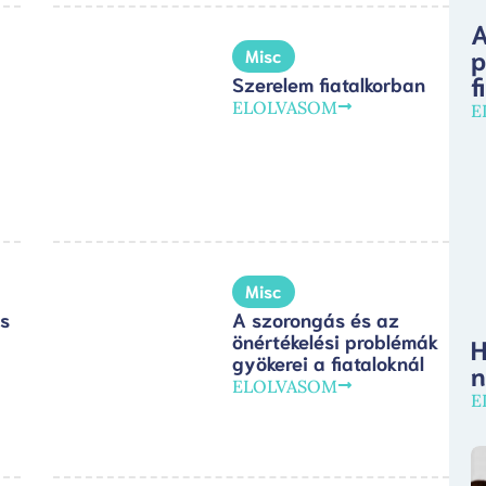
A
p
Misc
f
Szerelem fiatalkorban
ELOLVASOM
E
Misc
s
A szorongás és az
önértékelési problémák
H
gyökerei a fiataloknál
n
ELOLVASOM
E