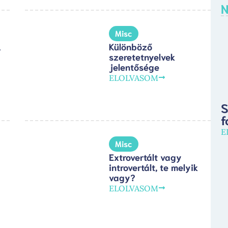
N
Misc
,
Különböző
szeretetnyelvek
jelentősége
ELOLVASOM
S
f
E
Misc
Extrovertált vagy
introvertált, te melyik
vagy?
ELOLVASOM