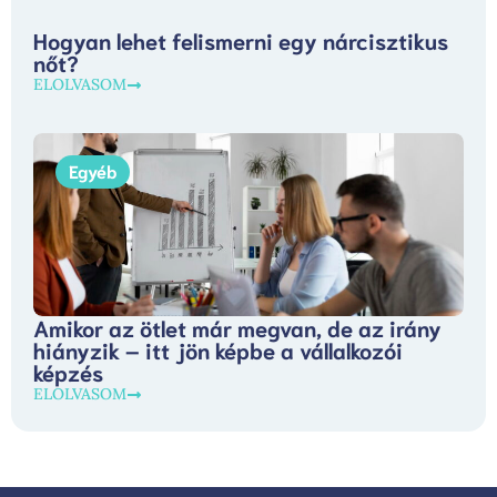
Hogyan lehet felismerni egy nárcisztikus
nőt?
ELOLVASOM
Egyéb
Amikor az ötlet már megvan, de az irány
hiányzik – itt jön képbe a vállalkozói
képzés
ELOLVASOM